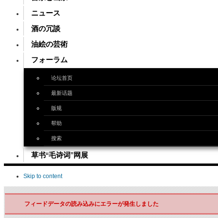
ニュース
酒の冗談
油絵の芸術
フォーラム
论坛首页
最新话题
版规
帮助
搜索
草书“毛诗词”网展
Skip to content
フィードデータの読み込みにエラーが発生しました