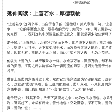
《厚德载物》
延伸阅读：上善若水，厚德载物
“上善若水”这四个字，出自于老子的《道德经》第八章第一句，“上
争…….”它的字面含义是：最善者的品行，如同水一样， 可以滋养
何东西……。说到这其中所涵盖的思想意义，那就需要多做些解释了
老子说：“上善若水，水善利万物而不争，此乃谦下之德也；故江海
之，则能为百谷王。天下莫柔弱于水，而攻坚强者莫之能胜，此乃柔
坚。因其无有，故能入于无之间，由此可知不言之教、无为之益也。
他认为上善的人，就应该象水一样。水造福万物，滋养万物，却不与
虚的美德。江海之所以能够成为一切河流的归宿，是因为他善于处在
谷王。
世界上最柔的东西莫过于水，然而它却能穿透最为坚硬的东西，没有
石，这就是“柔德”所在。所以说弱能胜强，柔可克刚。不见其形的
东西中去，由此我们知道了“不言”的教导，“无为”的好处。
老子还说：“以其不争，故天下莫能与之争，此乃效法水德也。水几
利，避高趋下，未尝有所逆，善处地也；空处湛静，深不可测。善为
报，善为仁也；……..。