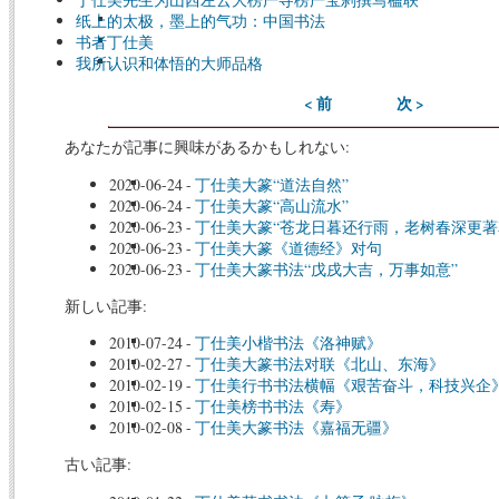
纸上的太极，墨上的气功：中国书法
书者丁仕美
我所认识和体悟的大师品格
< 前
次 >
あなたが記事に興味があるかもしれない:
2020-06-24
-
丁仕美大篆“道法自然”
2020-06-24
-
丁仕美大篆“高山流水”
2020-06-23
-
丁仕美大篆“苍龙日暮还行雨，老树春深更著
2020-06-23
-
丁仕美大篆《道德经》对句
2020-06-23
-
丁仕美大篆书法“戊戌大吉，万事如意”
新しい記事:
2010-07-24
-
丁仕美小楷书法《洛神赋》
2010-02-27
-
丁仕美大篆书法对联《北山、东海》
2010-02-19
-
丁仕美行书书法横幅《艰苦奋斗，科技兴企
2010-02-15
-
丁仕美榜书书法《寿》
2010-02-08
-
丁仕美大篆书法《嘉福无疆》
古い記事: