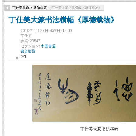
丁仕美書道
書道鑑賞
丁仕美大篆书法横幅《厚德载物》
丁仕美大篆书法横幅《厚德载物》
2010年 1月 27日(水曜日) 15:00
丁仕美
参照: 23547
セクション:
中国書道
-
書道鑑賞
丁仕美大篆书法横幅