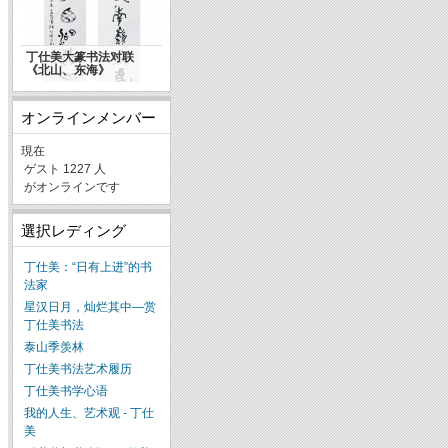
丁仕美大篆书法对联
《北山、东海》
オンラインメンバー
現在
ゲスト 1227 人
がオンラインです
選択レディング
丁仕美：“日有上进”的书
法家
星汉日月，灿烂其中—赏
丁仕美书法
泰山季羡林
丁仕美书法艺术履历
丁仕美书学心语
我的人生、艺术观 - 丁仕
美