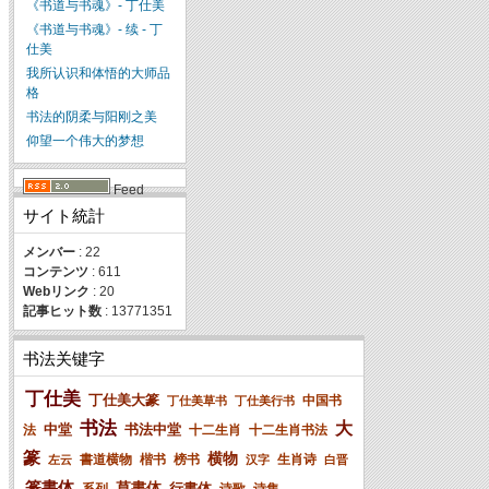
《书道与书魂》- 丁仕美
《书道与书魂》- 续 - 丁
仕美
我所认识和体悟的大师品
格
书法的阴柔与阳刚之美
仰望一个伟大的梦想
Feed
サイト統計
メンバー
: 22
コンテンツ
: 611
Webリンク
: 20
記事ヒット数
: 13771351
书法关键字
丁仕美
丁仕美大篆
中国书
丁仕美草书
丁仕美行书
书法
大
中堂
书法中堂
法
十二生肖
十二生肖书法
篆
横物
書道横物
楷书
榜书
生肖诗
左云
汉字
白晋
篆書体
草書体
行書体
系列
诗歌
诗集