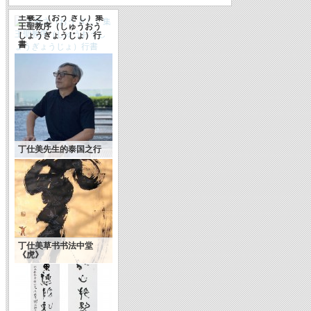
王羲之（おう ぎし）集
王聖教序（しゅうおう
しょうぎょうじょ）行
書
中国书法：中华文化的
丁仕美先生的泰国之行
代表性符号
丁仕美草书书法中堂
《虎》