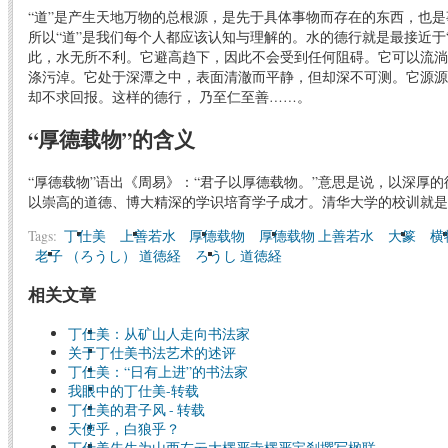
“道”是产生天地万物的总根源，是先于具体事物而存在的东西，也
所以“道”是我们每个人都应该认知与理解的。水的德行就是最接近于“
此，水无所不利。它避高趋下，因此不会受到任何阻碍。它可以流淌
涤污淖。它处于深潭之中，表面清澈而平静，但却深不可测。它源源
却不求回报。这样的德行， 乃至仁至善……。
“厚德载物”的含义
“厚德载物”语出《周易》：“君子以厚德载物。”意思是说，以深厚
以崇高的道德、博大精深的学识培育学子成才。清华大学的校训就是
Tags:
丁仕美
上善若水
厚德载物
厚德载物 上善若水
大篆
横
老子 （ろうし） 道徳経
ろうし 道徳経
相关文章
丁仕美：从矿山人走向书法家
关于丁仕美书法艺术的述评
丁仕美：“日有上进”的书法家
我眼中的丁仕美-转载
丁仕美的君子风 - 转载
天使乎，白狼乎？
丁仕美先生为山西左云大楞严寺楞严宝刹撰写楹联