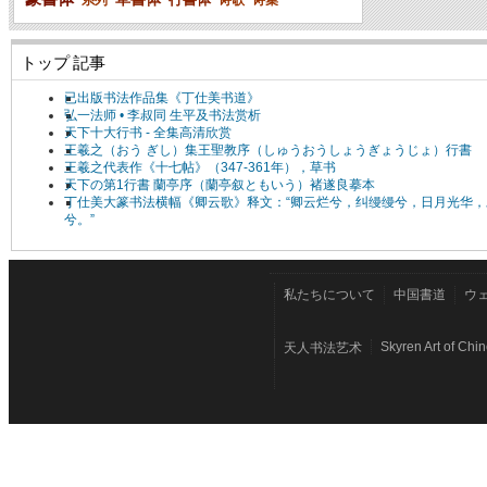
トップ 記事
已出版书法作品集《丁仕美书道》
弘一法师 • 李叔同 生平及书法赏析
天下十大行书 - 全集高清欣赏
王羲之（おう ぎし）集王聖教序（しゅうおうしょうぎょうじょ）行書
王羲之代表作《十七帖》（347-361年），草书
天下の第1行書 蘭亭序（蘭亭叙ともいう）褚遂良摹本
丁仕美大篆书法横幅《卿云歌》释文：“卿云烂兮，纠缦缦兮，日月光华，
兮。”
私たちについて
中国書道
ウ
Skyren Art of Chi
天人书法艺术