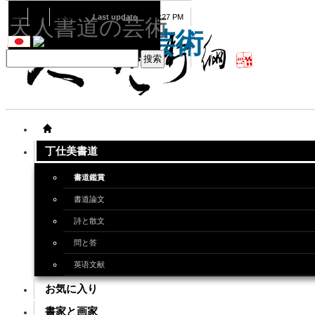
08
09
2026
Last update
08:15:27 PM
天人書道の芸術
天人書道の芸術
丁仕美書道
書道鑑賞
書道論文
詩と散文
問と答
英语文献
お気に入り
書家と画家