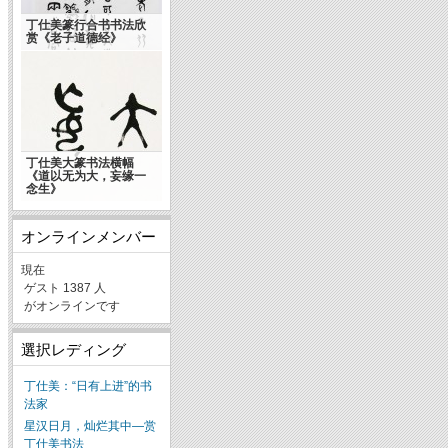
丁仕美篆行合书书法欣
赏《老子道德经》
丁仕美大篆书法横幅
《道以无为大，妄缘一
念生》
オンラインメンバー
現在
ゲスト 1387 人
がオンラインです
選択レディング
丁仕美：“日有上进”的书
法家
星汉日月，灿烂其中—赏
丁仕美书法