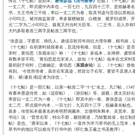
传世《十七帖》是刻本。
唐张彦远《法书要录》
记载了《十七帖》原
一丈二尺，即贞观中内本也，一百七行，九百四十三字。是煊赫著名
书，大王书有三千纸，率以一丈二尺为卷，取其书迹与言语以类相从
小印印之。褚河南监装背，率多紫檀轴首、白檀身、紫罗织成带。开元
元”二字为二小印印之。跋尾又列当时大臣等。《二王书， 后人亦
大约多取卷首三两字及帖首三两字也。”
“张彦远，字爱宾，猗氏人。唐僖宗乾符年间任大理寺卿，精书画，
《十七帖》在初唐时就很著名，且流传有绪。但是，《十七帖》是否
宋时，黄伯思《东观余论》称：‘《十七帖》多临本，永禅师、虞世
有数本皆不同。’黄伯思是北宋末人，故知《十七帖》临本在北宋时
最初刻于何时，已难确定。黄伯思《
东观余论
》云，《十七帖》曾收
有刻。‘今世所传者，虽非右军真迹，然皆出于右军。要皆不及唐人摹
畏)、褚(遂良)勒定者为佳也’。”
《十七帖》是一部汇帖，以第一帖首二字“十七”名之。凡27帖，134
有摹本墨迹传世，如《远宦帖》、《游目帖》等。据载：唐太宗好右
率皆以一丈二尺为一卷，《十七帖》即其中的一卷。唐张彦远《法书
丈二尺，即贞观中内本，一百七行，九百四十三字，煊赫著名帖也。
甚多，传世拓本最著名的有明邢侗藏本、文徵明朱释本、吴宽本、姜
书论》说：“晋世右军，特出不群，颖悟斯道，乃除繁就省，创立制
帖》是也。”唐宋以来，《十七帖》一直作为学习草书的无上范本，被
草书中的地位可以相当于行书中的《怀仁集王羲之书圣教序》。