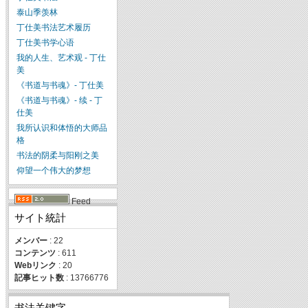
泰山季羡林
丁仕美书法艺术履历
丁仕美书学心语
我的人生、艺术观 - 丁仕
美
《书道与书魂》- 丁仕美
《书道与书魂》- 续 - 丁
仕美
我所认识和体悟的大师品
格
书法的阴柔与阳刚之美
仰望一个伟大的梦想
Feed
サイト統計
メンバー
: 22
コンテンツ
: 611
Webリンク
: 20
記事ヒット数
: 13766776
书法关键字