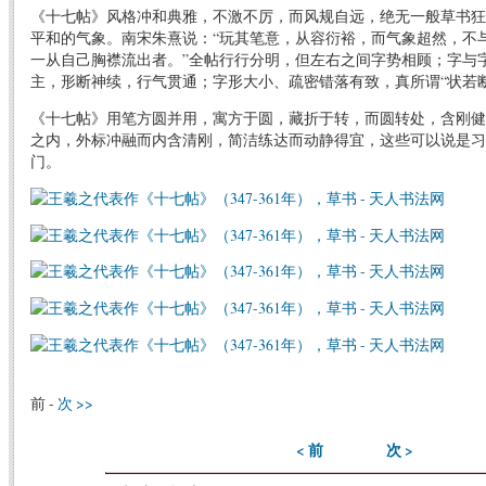
《十七帖》风格冲和典雅，不激不厉，而风规自远，绝无一般草书狂
平和的气象。南宋朱熹说：“玩其笔意，从容衍裕，而气象超然，不
一从自己胸襟流出者。”全帖行行分明，但左右之间字势相顾；字与
主，形断神续，行气贯通；字形大小、疏密错落有致，真所谓“状若
《十七帖》用笔方圆并用，寓方于圆，藏折于转，而圆转处，含刚健
之内，外标冲融而内含清刚，简洁练达而动静得宜，这些可以说是习
门。
前 -
次 >>
< 前
次 >