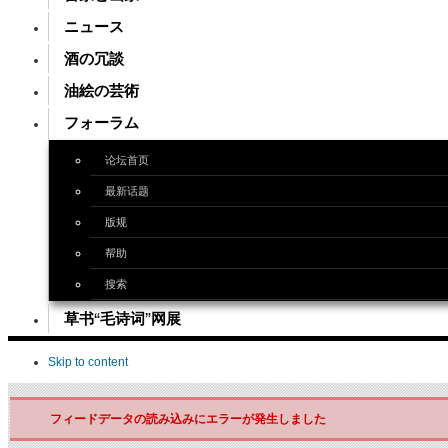
ニュース
酒の冗談
油絵の芸術
フォーラム
论坛首页
最新话题
版规
帮助
搜索
草书“毛诗词”网展
Skip to content
フィードデータの読み込みにエラーが発生しました