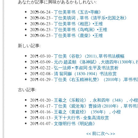
あなたが記事に興味があるかもしれない:
2020-06-24
-
丁仕美草书《五古•寻幽》
2020-06-23
-
丁仕美填词，草书《清平乐•北国之秋》
2020-06-23
-
丁仕美草书《相思》•王维
2020-06-23
-
丁仕美草书《鸟鸣涧》•王维
2020-06-23
-
丁仕美草书《鹿柴》•王维
新しい記事:
2011-03-10
-
丁仕美《谷歌》 (2011), 草书书法横幅
2011-03-09
-
元の 趙孟頫 《洛神賦》, 大德四年(1300年),
2011-02-22
-
弘一法师 • 李叔同 生平及书法赏析
2011-02-08
-
清 翁同龢（1830-1904）书法欣赏
2011-01-29
-
丁仕美《右玉精神礼赞》（2010年）,草书
古い記事:
2011-01-20
-
王羲之《乐毅论》，永和四年（348），小楷
2011-01-17
-
丁仕美《观沧海》曹操诗 (2010年) ，草书
2011-01-16
-
王羲之《黄庭经》（356年），小楷
2011-01-13
-
天下十大行书 - 全集高清欣赏
2011-01-07
-
文徵明行书《明妃曲》
<< 前に
次へ >>