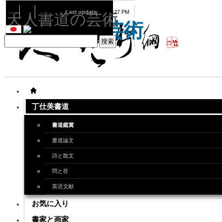
08
08
2026
Last update
08:15:27 PM
天人書道の芸術
天人書道の芸術
丁仕美書道
書道鑑賞
書道論文
詩と散文
問と答
英语文献
お気に入り
書家と画家