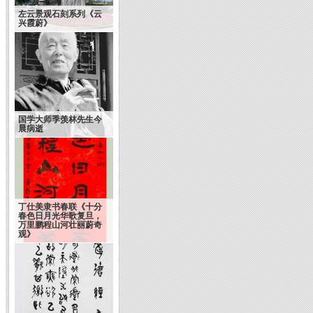
左云景观石刻系列《云
兴霞蔚》
国学大师季羡林先生今
晨病逝
丁仕美隶书春联《十分
春色日月光华歌复旦，
万里鹏程山河壮丽蔚奇
观》