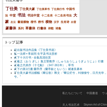
丁仕美
丁仕美大篆
中国书
丁仕美草书
丁仕美行书
书法
大
中堂
书法中堂
法
十二生肖
十二生肖书法
篆
横物
書道横物
楷书
榜书
生肖诗
左云
汉字
白晋
篆書体
草書体
行書体
系列
诗歌
诗集
トップ 記事
已出版书法作品集《丁仕美书道》
弘一法师 • 李叔同 生平及书法赏析
天下十大行书 - 全集高清欣赏
王羲之（おう ぎし）集王聖教序（しゅうおうしょうぎょうじょ）行書
王羲之代表作《十七帖》（347-361年），草书
天下の第1行書 蘭亭序（蘭亭叙ともいう）褚遂良摹本
丁仕美大篆书法横幅《卿云歌》释文：“卿云烂兮，纠缦缦兮，日月光华，
兮。”
私たちについて
中国書道
ウ
Skyren Art of Chi
天人书法艺术