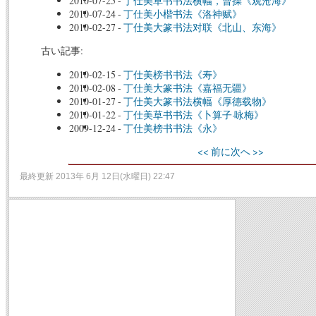
2010-07-25
-
丁仕美草书书法横幅，曹操《观沧海》
2010-07-24
-
丁仕美小楷书法《洛神赋》
2010-02-27
-
丁仕美大篆书法对联《北山、东海》
古い記事:
2010-02-15
-
丁仕美榜书书法《寿》
2010-02-08
-
丁仕美大篆书法《嘉福无疆》
2010-01-27
-
丁仕美大篆书法横幅《厚德载物》
2010-01-22
-
丁仕美草书书法《卜算子·咏梅》
2009-12-24
-
丁仕美榜书书法《永》
<< 前に
次へ >>
最終更新 2013年 6月 12日(水曜日) 22:47