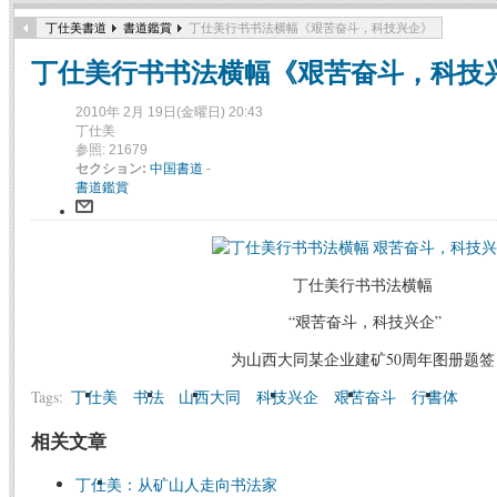
丁仕美書道
書道鑑賞
丁仕美行书书法横幅《艰苦奋斗，科技兴企》
丁仕美行书书法横幅《艰苦奋斗，科技
2010年 2月 19日(金曜日) 20:43
丁仕美
参照: 21679
セクション:
中国書道
-
書道鑑賞
丁仕美行书书法横幅
“艰苦奋斗，科技兴企”
为山西大同某企业建矿50周年图册题签
Tags:
丁仕美
书法
山西大同
科技兴企
艰苦奋斗
行書体
相关文章
丁仕美：从矿山人走向书法家