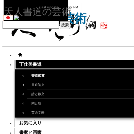
08
07
2026
Last update
08:15:27 PM
天人書道の芸術
天人書道の芸術
丁仕美書道
書道鑑賞
書道論文
詩と散文
問と答
英语文献
お気に入り
書家と画家