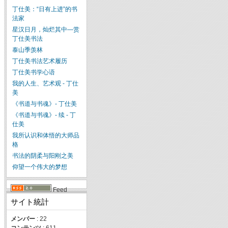
丁仕美：“日有上进”的书
法家
星汉日月，灿烂其中—赏
丁仕美书法
泰山季羡林
丁仕美书法艺术履历
丁仕美书学心语
我的人生、艺术观 - 丁仕
美
《书道与书魂》- 丁仕美
《书道与书魂》- 续 - 丁
仕美
我所认识和体悟的大师品
格
书法的阴柔与阳刚之美
仰望一个伟大的梦想
Feed
サイト統計
メンバー
: 22
コンテンツ
: 611