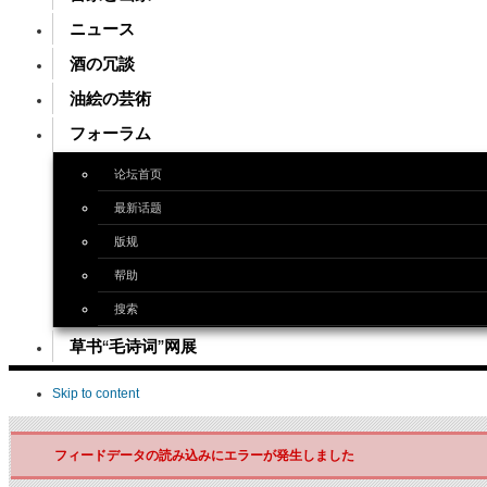
ニュース
酒の冗談
油絵の芸術
フォーラム
论坛首页
最新话题
版规
帮助
搜索
草书“毛诗词”网展
Skip to content
フィードデータの読み込みにエラーが発生しました