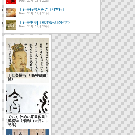
Post: 21年 02月 22日
丁仕美行书及长诗《河东行》
Post: 21年 01月 21日
丁仕美书法|《桂枝香•金陵怀古》
Post: 21年 01月 20日
丁仕美楷书 《 临钟繇四
帖》
でぃん 仕めい篆書体書
道横物《海涵》(大目に
见る)