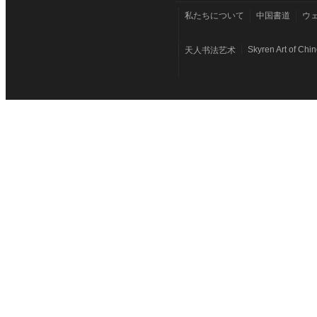
私たちについて
中国書道
ウ
Skyren Art of Chi
天人书法艺术