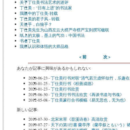
关于丁仕美书法艺术的述评
丁仕美：“日有上进”的书法家
我眼中的丁仕美-转载
丁仕美的君子风 - 转载
天使乎，白狼乎？
丁仕美先生为山西左云大楞严寺楞严宝刹撰写楹联
纸上的太极，墨上的气功：中国书法
书者丁仕美
我所认识和体悟的大师品格
< 前
次 >
あなたが記事に興味があるかもしれない:
2020-06-23
-
丁仕美行书对联“清气若兰虚怀似竹，乐趣在
2020-01-25
-
丁仕美行书《积善成德》
2020-01-23
-
丁仕美行书欣赏
2013-06-30
-
丁仕美行书书法欣赏《再谈书道与书魂》
2012-05-08
-
丁仕美篆行合书横幅《易无思也，无为也》
新しい記事:
2010-07-30
-
北宋米芾《苕溪诗卷》高清欣赏
2010-07-27
-
天下の第1行書 蘭亭序（蘭亭叙ともいう）