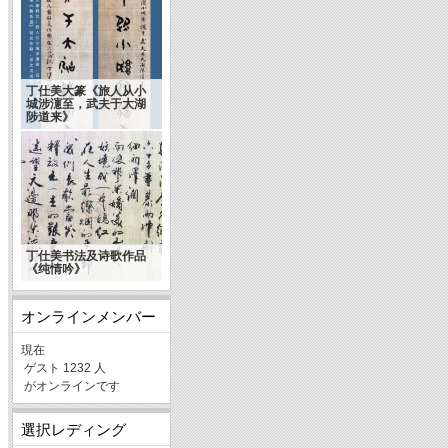
丁仕美大篆《旅人从小
城涉瀗至，武夫于大湖
陈洪武：什么是当代书
陟道来》
法的精气神
丁仕美书法及诗歌作品
《纯情吟》
オンラインメンバー
現在
ゲスト 1232 人
がオンラインです
選択レディング