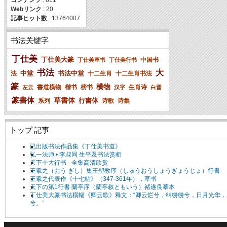
Webリンク
: 20
記事ヒット数
: 13764007
书法关键字
丁仕美
丁仕美大篆
中国书
丁仕美草书
丁仕美行书
书法
大
中堂
书法中堂
法
十二生肖
十二生肖书法
篆
横物
書道横物
楷书
榜书
生肖诗
左云
汉字
白晋
篆書体
草書体
行書体
系列
诗歌
诗集
トップ 記事
已出版书法作品集《丁仕美书道》
弘一法师 • 李叔同 生平及书法赏析
天下十大行书 - 全集高清欣赏
王羲之（おう ぎし）集王聖教序（しゅうおうしょうぎょうじょ）行書
王羲之代表作《十七帖》（347-361年），草书
天下の第1行書 蘭亭序（蘭亭叙ともいう）褚遂良摹本
丁仕美大篆书法横幅《卿云歌》释文：“卿云烂兮，纠缦缦兮，日月光华，
兮。”