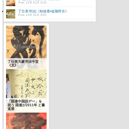
Post: 21年 01月 21日
丁仕美书法|《桂枝香•金陵怀古》
Post: 21年 01月 20日
丁仕美大篆书法中堂
《龙》
「国連中国語デー」を
祝う 国連が2011年 と書
道展