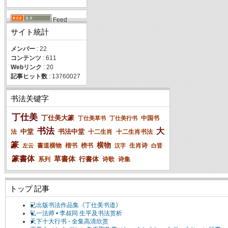
Feed
サイト統計
メンバー
: 22
コンテンツ
: 611
Webリンク
: 20
記事ヒット数
: 13760027
书法关键字
丁仕美
丁仕美大篆
中国书
丁仕美草书
丁仕美行书
书法
大
中堂
书法中堂
法
十二生肖
十二生肖书法
篆
横物
書道横物
楷书
榜书
生肖诗
左云
汉字
白晋
篆書体
草書体
行書体
系列
诗歌
诗集
トップ 記事
已出版书法作品集《丁仕美书道》
弘一法师 • 李叔同 生平及书法赏析
天下十大行书 - 全集高清欣赏