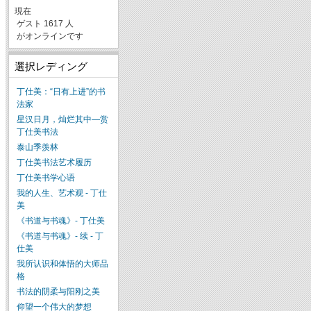
現在
ゲスト 1617 人
がオンラインです
選択レディング
丁仕美：“日有上进”的书
法家
星汉日月，灿烂其中—赏
丁仕美书法
泰山季羡林
丁仕美书法艺术履历
丁仕美书学心语
我的人生、艺术观 - 丁仕
美
《书道与书魂》- 丁仕美
《书道与书魂》- 续 - 丁
仕美
我所认识和体悟的大师品
格
书法的阴柔与阳刚之美
仰望一个伟大的梦想