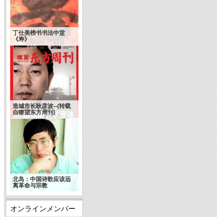
丁仕美榜书书法中堂
《寿》
造城市长耿彦波--(转载
自瞭望东方周刊)
北岛：中国诗歌应该远
离革命与宗教
オンラインメンバー