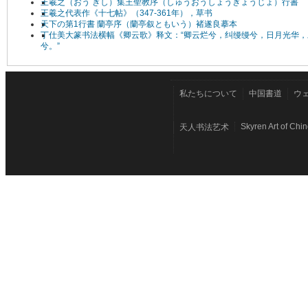
王羲之（おう ぎし）集王聖教序（しゅうおうしょうぎょうじょ）行書
王羲之代表作《十七帖》（347-361年），草书
天下の第1行書 蘭亭序（蘭亭叙ともいう）褚遂良摹本
丁仕美大篆书法横幅《卿云歌》释文：“卿云烂兮，纠缦缦兮，日月光华，
兮。”
私たちについて
中国書道
ウ
Skyren Art of Chi
天人书法艺术