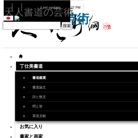
08
07
2026
Last update
08:15:27 PM
天人書道の芸術
天人書道の芸術
丁仕美書道
書道鑑賞
書道論文
詩と散文
問と答
英语文献
お気に入り
書家と画家