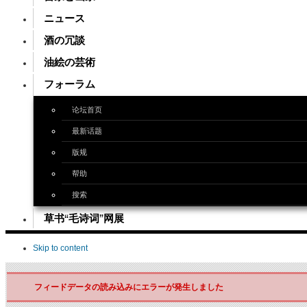
ニュース
酒の冗談
油絵の芸術
フォーラム
论坛首页
最新话题
版规
帮助
搜索
草书“毛诗词”网展
Skip to content
フィードデータの読み込みにエラーが発生しました