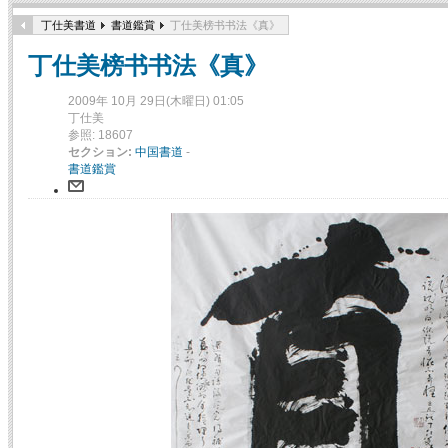
丁仕美書道
書道鑑賞
丁仕美榜书书法《真》
丁仕美榜书书法《真》
2009年 10月 29日(木曜日) 01:05
丁仕美
参照: 18607
セクション:
中国書道
-
書道鑑賞