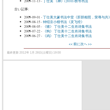
2009-11-13
-
丁仕美 《神》(2010) 榜书书法
古い記事:
2009-09-01
-
丁仕美大篆书法中堂《肝胆相照，荣辱与共
2009-08-15
-
钟绍京小楷书法《灵飞经》
2009-08-05
-
《猪》 丁仕美十二生肖诗集书法
2009-07-22
-
《狗》 丁仕美十二生肖诗集书法
2009-06-27
-
《鸡》 丁仕美十二生肖诗集书法
<< 前に
次へ >>
最終更新 2012年 1月 28日(土曜日) 19:00