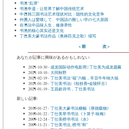
书法“乱弹”
书法申遗：让世界了解中国传统艺术
中日韩三国书法艺术现状对比：隐性的文化竞争
外国人は驚嘆して、中国語の難しい学の七大原因
在书法中品味人生，修身养性
书法的核心其实还是文化
丁仕美大篆书法作品《奥林匹克之歌》缩写
< 前
次 >
あなたが記事に興味があるかもしれない:
2021-10-30
-
成龙国际动作电影周 | 丁仕美为成龙题匾
2021-10-10
-
大同秋野
2021-02-19
-
丁仕美书法“福”六幅，辛丑牛年纳大福
2021-01-20
-
丁仕美书法|《桂枝香•金陵怀古》
2021-01-19
-
王昌龄诗书，丁仕美书法
新しい記事:
2010-01-27
-
丁仕美大篆书法横幅《厚德载物》
2010-01-22
-
丁仕美草书书法《卜算子·咏梅》
2009-12-24
-
丁仕美榜书书法《永》
2009-11-21
-
丁仕美书法, 榜书“和”