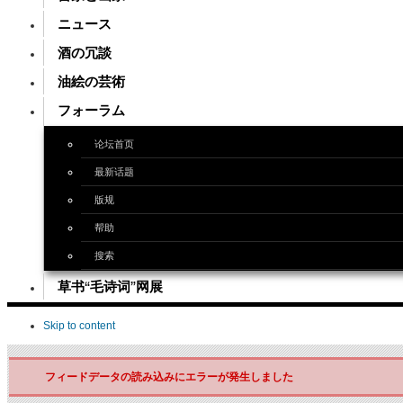
ニュース
酒の冗談
油絵の芸術
フォーラム
论坛首页
最新话题
版规
帮助
搜索
草书“毛诗词”网展
Skip to content
フィードデータの読み込みにエラーが発生しました