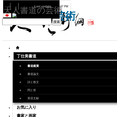
08
09
2026
Last update
08:15:27 PM
天人書道の芸術
天人書道の芸術
丁仕美書道
書道鑑賞
書道論文
詩と散文
問と答
英语文献
お気に入り
書家と画家