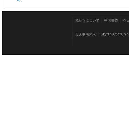
兮。”
私たちについて
中国書道
ウ
Skyren Art of Chi
天人书法艺术