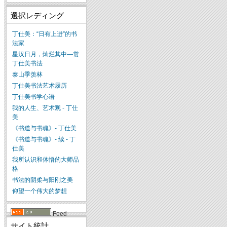
選択レディング
丁仕美：“日有上进”的书
法家
星汉日月，灿烂其中—赏
丁仕美书法
泰山季羡林
丁仕美书法艺术履历
丁仕美书学心语
我的人生、艺术观 - 丁仕
美
《书道与书魂》- 丁仕美
《书道与书魂》- 续 - 丁
仕美
我所认识和体悟的大师品
格
书法的阴柔与阳刚之美
仰望一个伟大的梦想
Feed
サイト統計