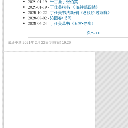
2021-01-19
-
千古圣手张伯英
2021-01-19
-
丁仕美楷书 《 临钟繇四帖》
2020-10-22
-
丁仕美书法新作|《念奴娇·过洞庭》
2020-08-02
-
沁园春•书问
2020-06-24
-
丁仕美草书《五古•寻幽》
次へ >>
最終更新 2021年 2月 22日(月曜日) 19:26