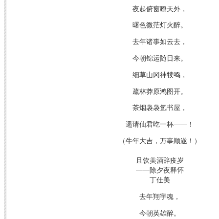
夜起俯窗瞭天外，
曙色微茫灯火醉。
去年诸事如云去，
今朝锦运随日来。
细草山冈神犊鸣，
疏林莽原鸿图开。
茶烟袅袅氲书屋，
遥请仙君吃一杯——！
（牛年大吉，万事顺遂！）
且饮美酒辞疫岁
——除夕夜释怀
丁仕美
去年翔宇魂，
今朝英雄醉。