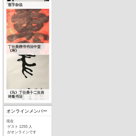
造字杂说
丁仕美榜书书法中堂
《寿》
《马》丁仕美十二生肖
诗集书法
オンラインメンバー
現在
ゲスト 1255 人
がオンラインです