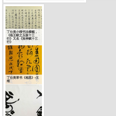
丁仕美小楷书法横幅，
《临王献之玉版十三
行》又名《洛神赋十三
行》
丁仕美草书《相思》•王
维