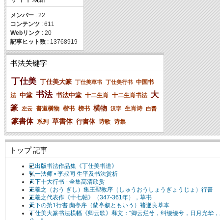
メンバー
: 22
コンテンツ
: 611
Webリンク
: 20
記事ヒット数
: 13768919
书法关键字
丁仕美
丁仕美大篆
中国书
丁仕美草书
丁仕美行书
书法
大
中堂
书法中堂
法
十二生肖
十二生肖书法
篆
横物
書道横物
楷书
榜书
生肖诗
左云
汉字
白晋
篆書体
草書体
行書体
系列
诗歌
诗集
トップ 記事
已出版书法作品集《丁仕美书道》
弘一法师 • 李叔同 生平及书法赏析
天下十大行书 - 全集高清欣赏
王羲之（おう ぎし）集王聖教序（しゅうおうしょうぎょうじょ）行書
王羲之代表作《十七帖》（347-361年），草书
天下の第1行書 蘭亭序（蘭亭叙ともいう）褚遂良摹本
丁仕美大篆书法横幅《卿云歌》释文：“卿云烂兮，纠缦缦兮，日月光华，