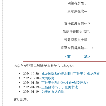
四望有所悟，
真君原在此—
喜神真君在何处？
修徳行善聚为“福”。
苦寻深索六十载，
直至今日得真如……！
< 前
次 >
あなたが記事に興味があるかもしれない:
2021-10-30
-
成龙国际动作电影周 | 丁仕美为成龙题匾
2021-10-10
-
大同秋野
2021-01-20
-
丁仕美书法|《桂枝香•金陵怀古》
2021-01-19
-
王昌龄诗书，丁仕美书法
2021-01-19
-
为王的女人而叹
古い記事: