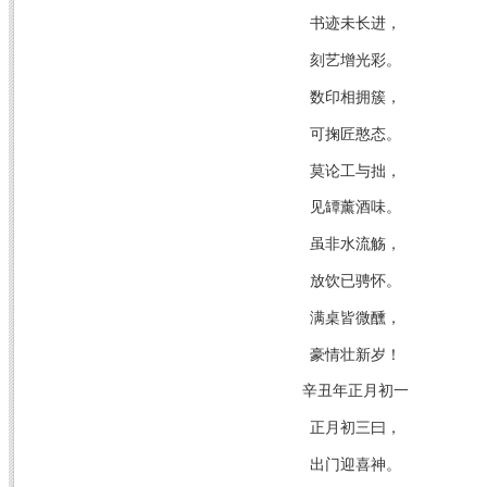
书迹未长进，
刻艺增光彩。
数印相拥簇，
可掬匠憨态。
莫论工与拙，
见罈薰酒味。
虽非水流觞，
放饮已骋怀。
满桌皆微醺，
豪情壮新岁！
辛丑年正月初一
正月初三曰，
出门迎喜神。