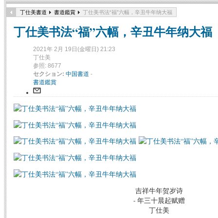
丁仕美書道
書道鑑賞
丁仕美书法“福”六幅，辛丑牛年纳大福
丁仕美书法“福”六幅，辛丑牛年纳大福
2021年 2月 19日(金曜日) 21:23
丁仕美
参照: 8677
セクション:
中国書道
-
書道鑑賞
吉祥牛年贺岁诗
- 年三十晨起赋赠
丁仕美