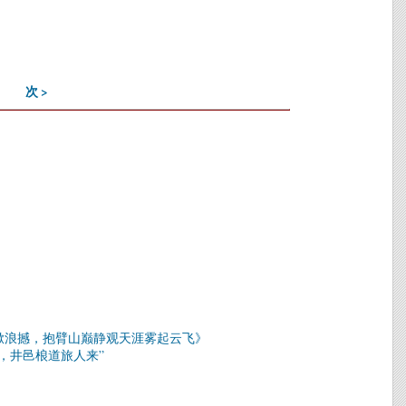
次 >
掀浪撼，抱臂山巅静观天涯雾起云飞》
，井邑桹道旅人来”