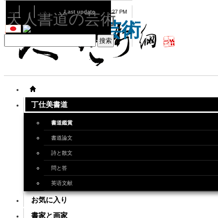
08
09
2026
Last update
08:15:27 PM
天人書道の芸術
天人書道の芸術
丁仕美書道
書道鑑賞
書道論文
詩と散文
問と答
英语文献
お気に入り
書家と画家