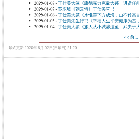
2020-01-07
-
丁仕美大篆《庸德嘉力克敌大邦，进贤任
2020-01-07
-
苏东坡《朝云诗》丁仕美草书
2020-01-06
-
丁仕美大篆《水惟善下方成海，山不矜高
2020-01-05
-
丁仕美先生行书《幸福人生平安健康为基
2020-01-04
-
丁仕美大篆《旅人从小城涉瀗至，武夫于
<< 前に
最終更新 2020年 8月 02日(日曜日) 21:20