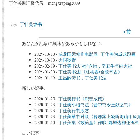
丁仕美助理微信号：mengxiuping2009
Tags:
丁仕美隶书
< 前
あなたが記事に興味があるかもしれない:
2021-10-30
-
成龙国际动作电影周 | 丁仕美为成龙题匾
2021-10-10
-
大同秋野
2021-02-19
-
丁仕美书法“福”六幅，辛丑牛年纳大福
2021-01-20
-
丁仕美书法|《桂枝香•金陵怀古》
2021-01-19
-
王昌龄诗书，丁仕美书法
新しい記事:
2020-01-25
-
丁仕美行书《积善成德》
2020-01-23
-
丁仕美小楷书法《晋中书令王献之书》
2020-01-23
-
丁仕美行书欣赏
2020-01-23
-
丁仕美草书对联《释卷案上凝听海山甲风
2020-01-10
-
丁仕美集《散氏盘》作联“鄙城边柳还鸿至
古い記事: