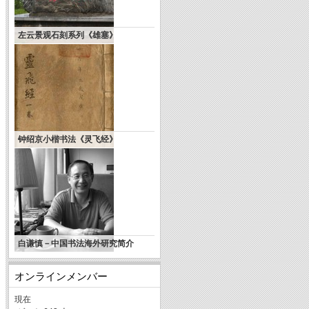
左云景观石刻系列《雄塞》
钟绍京小楷书法《灵飞经》
白谦慎－中国书法海外研究简介
オンラインメンバー
現在