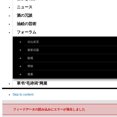
ニュース
酒の冗談
油絵の芸術
フォーラム
论坛首页
最新话题
版规
帮助
搜索
草书“毛诗词”网展
Skip to content
フィードデータの読み込みにエラーが発生しました