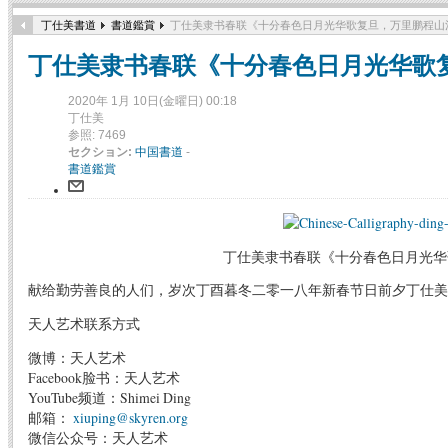
丁仕美書道
書道鑑賞
丁仕美隶书春联《十分春色日月光华歌复旦，万里鹏程山
丁仕美隶书春联《十分春色日月光华歌
2020年 1月 10日(金曜日) 00:18
丁仕美
参照: 7469
セクション:
中国書道
-
書道鑑賞
丁仕美隶书春联《十分春色日月光华
献给勤劳善良的人们，岁次丁酉暮冬二零一八年新春节日前夕丁仕美
天人艺术联系方式
微博：天人艺术
Facebook脸书：天人艺术
YouTube频道：Shimei Ding
邮箱：
xiuping@skyren.org
微信公众号：天人艺术