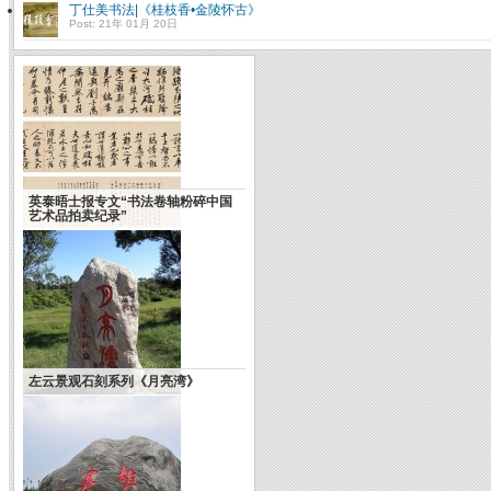
丁仕美书法|《桂枝香•金陵怀古》
Post: 21年 01月 20日
英泰晤士报专文“书法卷轴粉碎中国
艺术品拍卖纪录”
左云景观石刻系列《月亮湾》