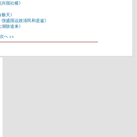
能兴我社稷》
自极天》
，强盛国运政清民和是鉴》
大湖陟道来》
次へ >>