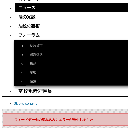
ニュース
酒の冗談
油絵の芸術
フォーラム
论坛首页
最新话题
版规
帮助
搜索
草书“毛诗词”网展
Skip to content
フィードデータの読み込みにエラーが発生しました