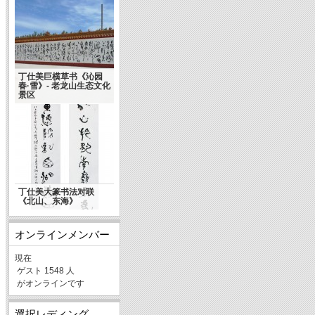
丁仕美巨横草书《沁园
春·雪》- 老龙山生态文化
景区
丁仕美大篆书法对联
《北山、东海》
オンラインメンバー
現在
ゲスト 1548 人
がオンラインです
選択レディング