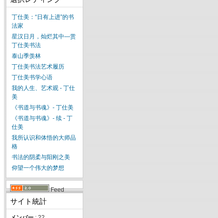
丁仕美：“日有上进”的书
法家
星汉日月，灿烂其中—赏
丁仕美书法
泰山季羡林
丁仕美书法艺术履历
丁仕美书学心语
我的人生、艺术观 - 丁仕
美
《书道与书魂》- 丁仕美
《书道与书魂》- 续 - 丁
仕美
我所认识和体悟的大师品
格
书法的阴柔与阳刚之美
仰望一个伟大的梦想
Feed
サイト統計
メンバー
: 22