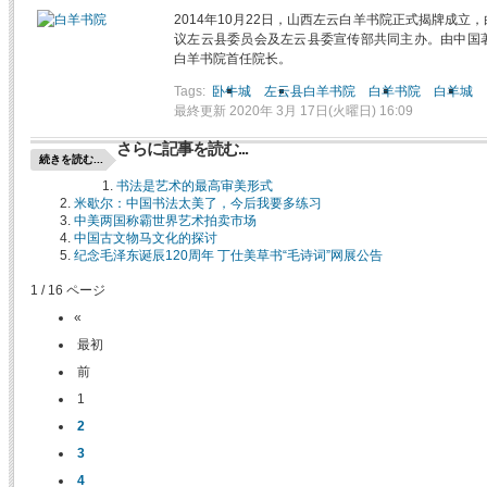
2014年10月22日，山西左云白羊书院正式揭牌成
议左云县委员会及左云县委宣传部共同主办。由中国
白羊书院首任院长。
Tags:
卧牛城
左云县白羊书院
白羊书院
白羊城
最終更新 2020年 3月 17日(火曜日) 16:09
さらに記事を読む...
続きを読む...
书法是艺术的最高审美形式
米歇尔：中国书法太美了，今后我要多练习
中美两国称霸世界艺术拍卖市场
中国古文物马文化的探讨
纪念毛泽东诞辰120周年 丁仕美草书“毛诗词”网展公告
1 / 16 ページ
«
最初
前
1
2
3
4