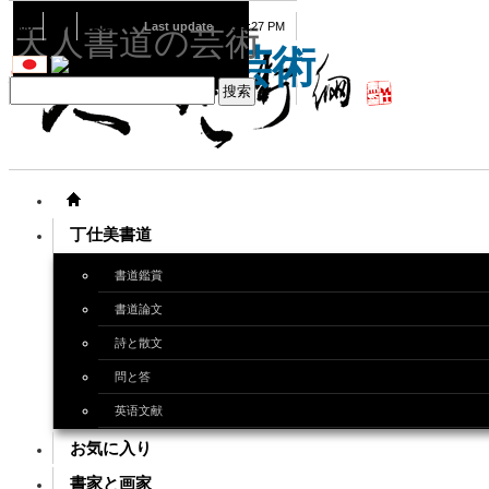
08
09
2026
Last update
08:15:27 PM
天人書道の芸術
天人書道の芸術
丁仕美書道
書道鑑賞
書道論文
詩と散文
問と答
英语文献
お気に入り
書家と画家