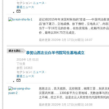
セクション:
ニュース
-
書道ニュース
还记得2015年年末匡时秋拍的“澄道——中国书法夜
品“放下屠刀，立地成佛。放下佛经，立地杀人”，内
当于一字19万元的价格，在拍卖现场，此幅书法作品
价，最终以304.75万元成交。
最終更新 2020年 3月 17日(火曜日) 16:07
続きを読む...
恭贺山西左云白羊书院写生基地成立
2016年 1月 01日
丁仕美
参照: 16363
セクション:
ニュース
-
書道ニュース
悠悠左云，高天揽胜。北控朔漠，南障三晋，东拱京
汉置武州塞……1300多平方公里地域，无数故事与
之不竭，挖之不尽。这是左云人民世世代代国寄所托的
最終更新 2020年 3月 17日(火曜日) 16:08