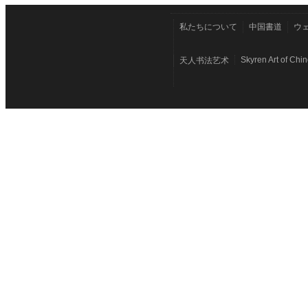
私たちについて
中国書道
ウ
Skyren Art of Chi
天人书法艺术