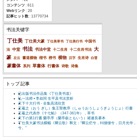
コンテンツ
: 611
Webリンク
: 20
記事ヒット数
: 13770734
书法关键字
丁仕美
丁仕美大篆
中国书
丁仕美草书
丁仕美行书
书法
大
中堂
书法中堂
法
十二生肖
十二生肖书法
篆
横物
書道横物
楷书
榜书
生肖诗
左云
汉字
白晋
篆書体
草書体
行書体
系列
诗歌
诗集
トップ 記事
已出版书法作品集《丁仕美书道》
弘一法师 • 李叔同 生平及书法赏析
天下十大行书 - 全集高清欣赏
王羲之（おう ぎし）集王聖教序（しゅうおうしょうぎょうじょ）行書
王羲之代表作《十七帖》（347-361年），草书
天下の第1行書 蘭亭序（蘭亭叙ともいう）褚遂良摹本
丁仕美大篆书法横幅《卿云歌》释文：“卿云烂兮，纠缦缦兮，日月光华，
兮。”