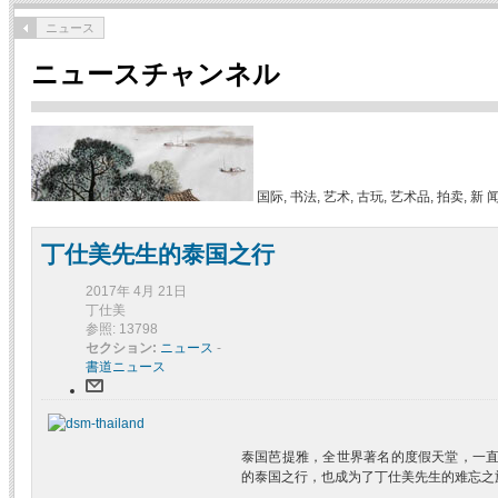
ニュース
ニュースチャンネル
国际, 书法, 艺术, 古玩, 艺术品, 拍卖, 新 
丁仕美先生的泰国之行
2017年 4月 21日
丁仕美
参照: 13798
セクション:
ニュース
-
書道ニュース
泰国芭提雅，全世界著名的度假天堂，一直
的泰国之行，也成为了丁仕美先生的难忘之