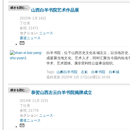
続きを読む...
山西白羊书院艺术作品展
2015年 1月 18日
丁仕美
参照: 21471
セクション:
ニュース
-
書道ニュース
白羊书院，位于山西历史文化名城左云，以当地历史
成凝聚当地文化、艺术人才，同时汇聚当今国内知名
学术、艺术团体。属非营利性公益事业组织。
Tags:
山西白羊书院
左云
白羊书院
白羊城
最終更新 2020年 3月 17日(火曜日) 16:09
続きを読む...
恭贺山西左云白羊书院揭牌成立
2014年 11月 22日
丁仕美
参照: 21776
セクション:
ニュース
-
書道ニュース