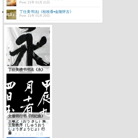
Post: 21年 01月 21日
丁仕美书法|《桂枝香•金陵怀古》
Post: 21年 01月 20日
丁仕美榜书书法《永》
文徵明行书《明妃曲》
王羲之（おう ぎし）集
王聖教序（しゅうおう
しょうぎょうじょ）行
書