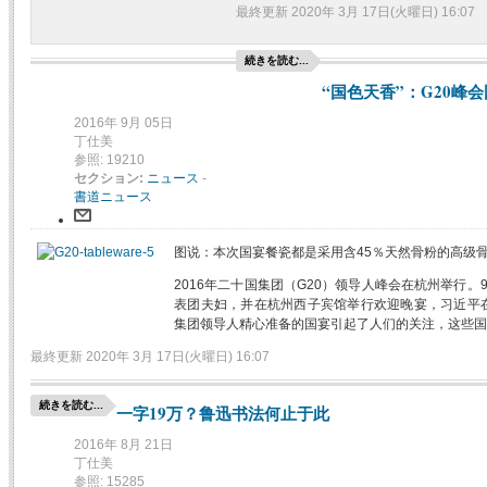
最終更新 2020年 3月 17日(火曜日) 16:07
続きを読む...
“国色天香”：G20峰
2016年 9月 05日
丁仕美
参照: 19210
セクション:
ニュース
-
書道ニュース
图说：本次国宴餐瓷都是采用含45％天然骨粉的高级
2016年二十国集团（G20）领导人峰会在杭州举行
表团夫妇，并在杭州西子宾馆举行欢迎晚宴，习近平
集团领导人精心准备的国宴引起了人们的关注，这些国
最終更新 2020年 3月 17日(火曜日) 16:07
続きを読む...
一字19万？鲁迅书法何止于此
2016年 8月 21日
丁仕美
参照: 15285