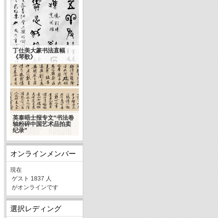
丁仕美大篆书法直幅
《琴歌》
英泰晤士报专文“书法卷
轴粉碎中国艺术品拍卖
纪录”
オンラインメンバー
現在
ゲスト 1837 人
がオンラインです
選択レディング