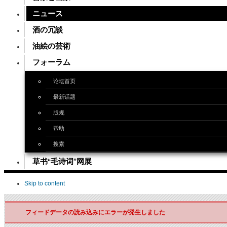
ニュース
酒の冗談
油絵の芸術
フォーラム
论坛首页
最新话题
版规
帮助
搜索
草书“毛诗词”网展
Skip to content
フィードデータの読み込みにエラーが発生しました