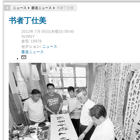
ニュース
書道ニュース
书者丁仕美
书者丁仕美
2012年 7月 05日(木曜日) 09:40
SUNNY
参照: 19978
セクション:
ニュース
-
書道ニュース