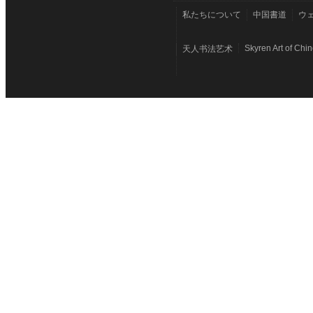
私たちについて
中国書道
ウ
Skyren Art of Chi
天人书法艺术