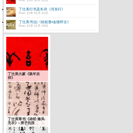
Post: 21年 02月 22日
丁仕美行书及长诗《河东行》
Post: 21年 01月 21日
丁仕美书法|《桂枝香•金陵怀古》
Post: 21年 01月 20日
联合早报：汉字属于全
丁仕美大篆《鼠年吉
世界 别搞得老外难上加
祥》
难
丁仕美草书《诗经·秦风·
无衣》• 庚子抗疫