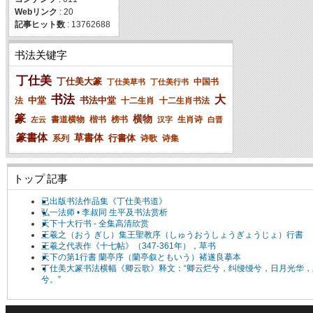
Webリンク
: 20
記事ヒット数
: 13762688
书法关键字
丁仕美
丁仕美大篆
中国书
丁仕美草书
丁仕美行书
书法
大
中堂
书法中堂
法
十二生肖
十二生肖书法
篆
横物
書道横物
楷书
榜书
生肖诗
左云
汉字
白晋
篆書体
草書体
行書体
系列
诗歌
诗集
トップ 記事
已出版书法作品集《丁仕美书道》
弘一法师 • 李叔同 生平及书法赏析
天下十大行书 - 全集高清欣赏
王羲之（おう ぎし）集王聖教序（しゅうおうしょうぎょうじょ）行書
王羲之代表作《十七帖》（347-361年），草书
天下の第1行書 蘭亭序（蘭亭叙ともいう）褚遂良摹本
丁仕美大篆书法横幅《卿云歌》释文：“卿云烂兮，纠缦缦兮，日月光华，
兮。”