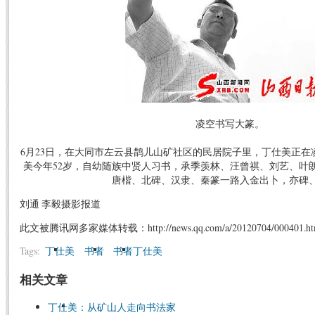
凌空书写大篆。
6月23日，在大同市左云县鹊儿山矿社区的民居院子里，丁仕美正
美今年52岁，自幼随族中贤人习书，承季羡林、汪曾祺、刘艺、叶
唐楷、北碑、汉隶、秦篆一路入金出卜，亦碑
刘通 李毅摄影报道
此文被腾讯网多家媒体转载：http://news.qq.com/a/20120704/000401.h
Tags:
丁仕美
书者
书者丁仕美
相关文章
丁仕美：从矿山人走向书法家