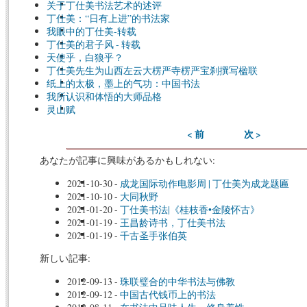
关于丁仕美书法艺术的述评
丁仕美：“日有上进”的书法家
我眼中的丁仕美-转载
丁仕美的君子风 - 转载
天使乎，白狼乎？
丁仕美先生为山西左云大楞严寺楞严宝刹撰写楹联
纸上的太极，墨上的气功：中国书法
我所认识和体悟的大师品格
灵山赋
< 前
次 >
あなたが記事に興味があるかもしれない:
2021-10-30
-
成龙国际动作电影周 | 丁仕美为成龙题匾
2021-10-10
-
大同秋野
2021-01-20
-
丁仕美书法|《桂枝香•金陵怀古》
2021-01-19
-
王昌龄诗书，丁仕美书法
2021-01-19
-
千古圣手张伯英
新しい記事:
2012-09-13
-
珠联璧合的中华书法与佛教
2012-09-12
-
中国古代钱币上的书法