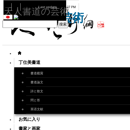
08
07
2026
Last update
08:15:27 PM
天人書道の芸術
天人書道の芸術
丁仕美書道
書道鑑賞
書道論文
詩と散文
問と答
英语文献
お気に入り
書家と画家