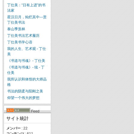
丁仕美：“日有上进”的书
法家
星汉日月，灿烂其中—赏
丁仕美书法
泰山季羡林
丁仕美书法艺术履历
丁仕美书学心语
我的人生、艺术观 - 丁仕
美
《书道与书魂》- 丁仕美
《书道与书魂》- 续 - 丁
仕美
我所认识和体悟的大师品
格
书法的阴柔与阳刚之美
仰望一个伟大的梦想
Feed
サイト統計
メンバー
: 22
コンテンツ
: 611