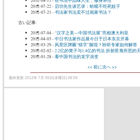
2012-08-11
-
在书法中品味人生，修身养性
2012-07-22
-
启功先生谈艺录：蛤蟆不吃死蚊子
2012-07-21
-
书法家书法卖不过画家书法？
古い記事:
2012-07-04
-
“汉字之美―中国书法展”亮相澳大利亚
2012-04-03
-
中日书法家作品展今日于日本东京开幕
2012-03-29
-
风景区牌匾“错字”频现？聆听专家如何解答
2012-02-02
-
2.2亿的凳子与1.4亿的书法:折射匪夷所思的
2012-01-28
-
看中国书法的龙字演变
<< 前に
次へ >>
最終更新 2012年 7月 05日(木曜日) 09:59