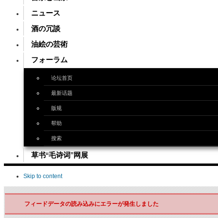
ニュース
酒の冗談
油絵の芸術
フォーラム
论坛首页
最新话题
版规
帮助
搜索
草书“毛诗词”网展
Skip to content
フィードデータの読み込みにエラーが発生しました