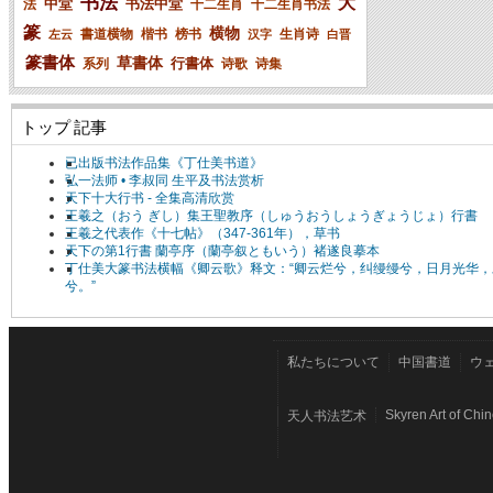
书法
大
中堂
书法中堂
法
十二生肖
十二生肖书法
篆
横物
書道横物
楷书
榜书
生肖诗
左云
汉字
白晋
篆書体
草書体
行書体
系列
诗歌
诗集
トップ 記事
已出版书法作品集《丁仕美书道》
弘一法师 • 李叔同 生平及书法赏析
天下十大行书 - 全集高清欣赏
王羲之（おう ぎし）集王聖教序（しゅうおうしょうぎょうじょ）行書
王羲之代表作《十七帖》（347-361年），草书
天下の第1行書 蘭亭序（蘭亭叙ともいう）褚遂良摹本
丁仕美大篆书法横幅《卿云歌》释文：“卿云烂兮，纠缦缦兮，日月光华，
兮。”
私たちについて
中国書道
ウ
Skyren Art of Chi
天人书法艺术