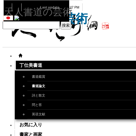
08
09
2026
Last update
08:15:27 PM
天人書道の芸術
天人書道の芸術
丁仕美書道
書道鑑賞
書道論文
詩と散文
問と答
英语文献
お気に入り
書家と画家