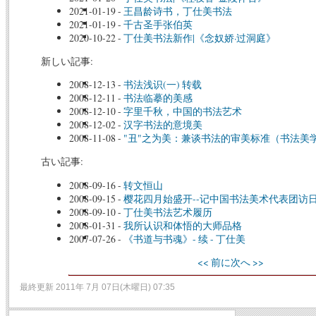
2021-01-19
-
王昌龄诗书，丁仕美书法
2021-01-19
-
千古圣手张伯英
2020-10-22
-
丁仕美书法新作|《念奴娇·过洞庭》
新しい記事:
2008-12-13
-
书法浅识(一) 转载
2008-12-11
-
书法临摹的美感
2008-12-10
-
字里千秋，中国的书法艺术
2008-12-02
-
汉字书法的意境美
2008-11-08
-
"丑"之为美：兼谈书法的审美标准（书法美
古い記事:
2008-09-16
-
转文恒山
2008-09-15
-
樱花四月始盛开--记中国书法美术代表团访
2008-09-10
-
丁仕美书法艺术履历
2008-01-31
-
我所认识和体悟的大师品格
2007-07-26
-
《书道与书魂》- 续 - 丁仕美
<< 前に
次へ >>
最終更新 2011年 7月 07日(木曜日) 07:35