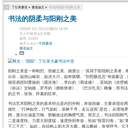
丁仕美書道
書道論文
书法的阴柔与阳刚之美
书法的阴柔与阳刚之美
2008年 9月 28日(日曜日) 18:06
天人中国书法艺术网
参照: 33393
セクション:
中国書道
-
書道論文
阳刚之美是一种刚烈、劲健之美。姚鼐云：“其得于阳现刚之美者，
出谷，如崇山峻岩，如决大川，如奔骐骥。”刘熙载也言“奇拔豪迈，
很容易想到曹操的《观沧海》，李白的《蜀道难》，苏轼的《赤壁赋
《命运》交响曲，罗丹的《掷铁饼者》、《巴尔扎克》雕像：而书法
的正书，张旭、怀素的狂草。
书法艺术阳刚之美的基本特点是内烈外刚，奔放劲健，主要表现在两
雄壮，“行神如空，行气如虹，巫峡千寻，走云连风”是也； 从境地
阔，显示出涵盖万物、豁畅放达的胸襟气度。简言之，书法的阳刚气
二是速度快。力度大则度猛，速度快则奔放，恰如“惊雷闪电，”如“黄
下三千尺”。如此，在结构上则大开大阖，横云断岭，奔突呼号。它