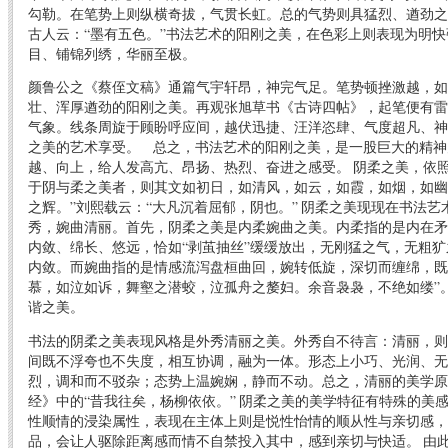
勾勒。在笔势上则纵横奇拔，气贯长虹。总的气势则具猛烈、遒劲
古人云：“墨有五色。”书法艺术的阳刚之美，在色彩上则表现为明
目、铺锦列绣，华丽至极。
颜鲁公之《蔡侄文稿》通篇气宇轩昂，神完气足。笔势顿挫激越，如
壮、浑厚遒劲的阳刚之美。再观张旭草书《古诗四帖》，起笔便有雷
气象。线条周旋于顾盼呼应间，越伏迅捷、汪洋恣肆、气度超凡、神
之美的艺术享受。 总之，书法艺术的阳刚之美，是一股巨大的精神
越、向上，给人发高亢、昂扬、热烈、奋进之感受。 阴柔之美，依
于阴与柔之美者，则其文如初日，如清风，如云，如霞，如烟，如幽
之辉。”刘熙载云：“大凡沉着屈郁，阴也。” 阴柔之美现现在书法
秀，婉曲清丽。首先，阴柔之美是内柔婉曲之美。内柔指的是内在矛
内敛、绵长、悠远，恰如“剥茧抽丝”缓缓放出，无刚猛之气，无粗
内敛。而婉曲指的是情感流泻盘桓曲回，婉转低旋，深切而缠绵，既
慕，如泣如诉，舞壑之潜蛟，泣孤舟之嫠妇。余音袅袅，不绝如缕”
谐之美。
书法的阴柔之美表现风格是外秀清丽之美。外秀自不待言：清丽，则
间既不浮夸也不失度，相互协调，融为一体。形态上小巧、光润、无
烈，调和而不驳杂；态势上温婉娴，静而不动。总之，清丽的美学原
经》中的“昔我往矣，杨柳依依。” 阴柔之美的美学特征有特殊的美
性顺情的浸染属性，表现在主体上则是悦性怡情的顺从性与亲切感，
品，会让人驱除距离感而情不自禁投入其中，感到亲切与快适。 由