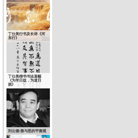
丁仕美行书及长诗《河
东行》
丁仕美楷书书法直幅
《为学日益，为道日
损》
刘云德:善与恶的平衡观