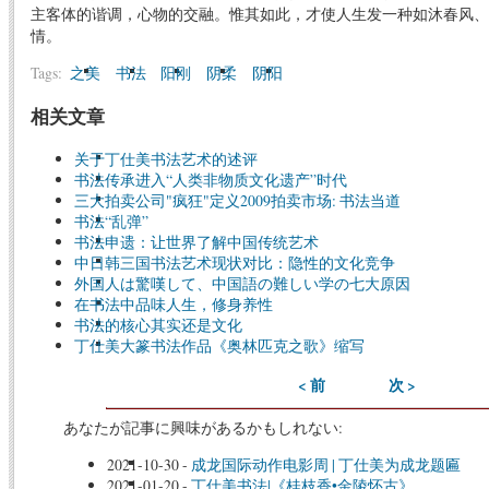
主客体的谐调，心物的交融。惟其如此，才使人生发一种如沐春风、
情。
Tags:
之美
书法
阳刚
阴柔
阴阳
相关文章
关于丁仕美书法艺术的述评
书法传承进入“人类非物质文化遗产”时代
三大拍卖公司"疯狂"定义2009拍卖市场: 书法当道
书法“乱弹”
书法申遗：让世界了解中国传统艺术
中日韩三国书法艺术现状对比：隐性的文化竞争
外国人は驚嘆して、中国語の難しい学の七大原因
在书法中品味人生，修身养性
书法的核心其实还是文化
丁仕美大篆书法作品《奥林匹克之歌》缩写
< 前
次 >
あなたが記事に興味があるかもしれない:
2021-10-30
-
成龙国际动作电影周 | 丁仕美为成龙题匾
2021-01-20
-
丁仕美书法|《桂枝香•金陵怀古》