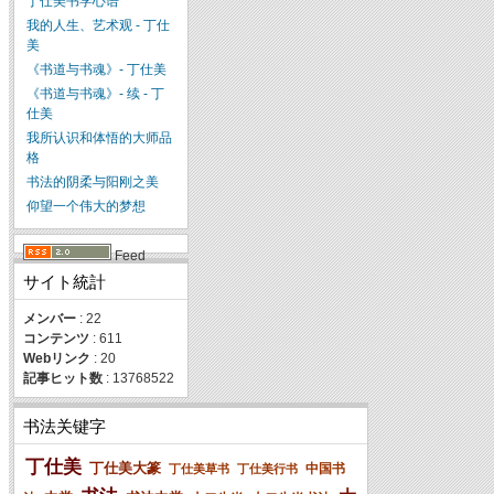
丁仕美书学心语
我的人生、艺术观 - 丁仕
美
《书道与书魂》- 丁仕美
《书道与书魂》- 续 - 丁
仕美
我所认识和体悟的大师品
格
书法的阴柔与阳刚之美
仰望一个伟大的梦想
Feed
サイト統計
メンバー
: 22
コンテンツ
: 611
Webリンク
: 20
記事ヒット数
: 13768522
书法关键字
丁仕美
丁仕美大篆
中国书
丁仕美草书
丁仕美行书