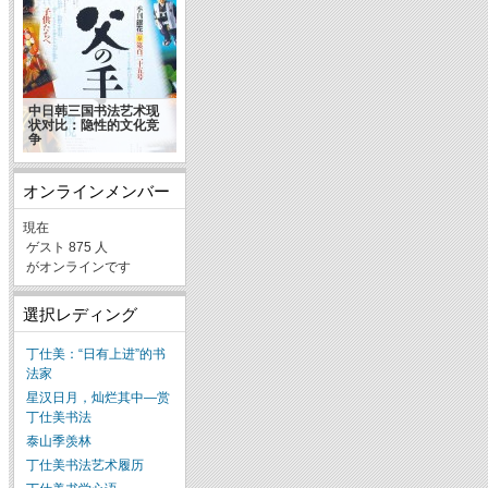
中日韩三国书法艺术现
状对比：隐性的文化竞
争
オンラインメンバー
現在
ゲスト 875 人
がオンラインです
選択レディング
丁仕美：“日有上进”的书
法家
星汉日月，灿烂其中—赏
丁仕美书法
泰山季羡林
丁仕美书法艺术履历