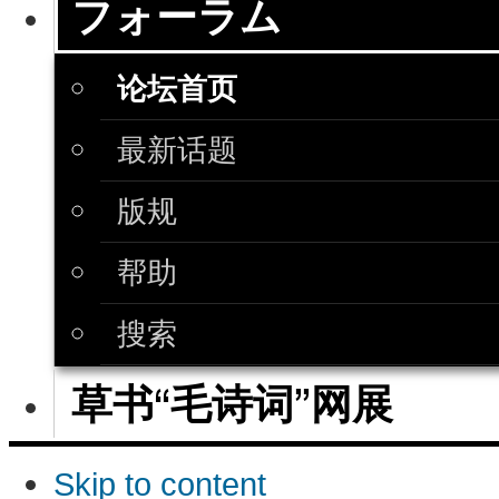
フォーラム
论坛首页
最新话题
版规
帮助
搜索
草书“毛诗词”网展
Skip to content