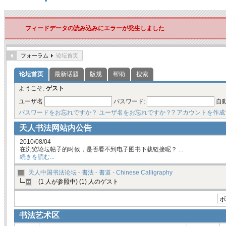
フィードデータの読み込みにエラーが発生しました
フォーラム
论坛首页
论坛首页
最新话题
版规
帮助
搜索
ようこそ,
ゲスト
ユーザ名
パスワード:
自
パスワードをお忘れですか？
ユーザ名をお忘れですか？?
アカウントを作成
天人书法网站内公告
2010/08/04
在浏览论坛帖子的时候，是否看不到电子图书下载链接呢？ ...
続きを読む...
天人中国书法论坛 - 書法 - 書道 - Chinese Calligraphy
(1 人が参照中) (1) 人のゲスト
书法艺术区