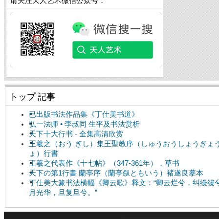
请关注天人艺术微信公众号：
トップ 記事
已出版书法作品集《丁仕美书道》
弘一法师 • 李叔同 生平及书法赏析
天下十大行书 - 全集高清欣赏
王羲之（おう ぎし）集王聖教序（しゅうおうしょうぎょ
ょ）行書
王羲之代表作《十七帖》（347-361年），草书
天下の第1行書 蘭亭序（蘭亭叙ともいう）褚遂良摹本
丁仕美大篆书法横幅《卿云歌》释文：“卿云烂兮，纠缦缦
月光华，旦复旦兮。”