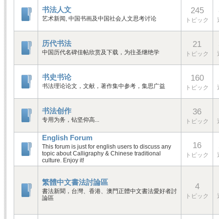
书法人文
245
艺术新闻, 中国书画及中国社会人文思考讨论
トピック
历代书法
21
中国历代名碑佳帖欣赏及下载，为往圣继绝学
トピック
书史书论
160
书法理论论文，文献，著作集中参考，集思广益
トピック
书法创作
36
专用为务，钻坚仰高...
トピック
English Forum
16
This forum is just for english users to discuss any
topic about Calligraphy & Chinese traditional
トピック
culture. Enjoy it!
繁體中文書法討論區
4
書法新聞，台灣、香港、澳門正體中文書法愛好者討
トピック
論區