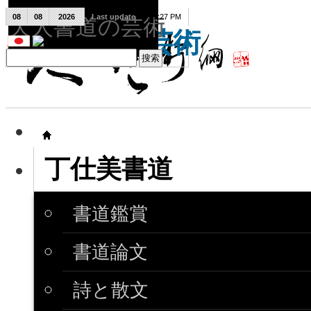
08
08
2026
Last update
08:15:27 PM
天人書道の芸術
天人書道の芸術
丁仕美書道
書道鑑賞
書道論文
詩と散文