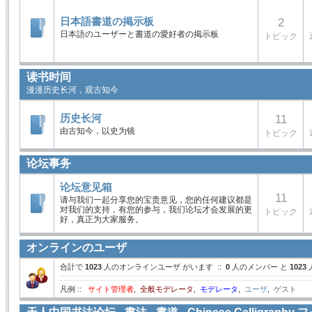
日本語書道の掲示板
2
日本語のユーザーと書道の愛好者の掲示板
トピック
读书时间
漫漫历史长河，观古知今
历史长河
11
由古知今，以史为镜
トピック
论坛事务
论坛意见箱
11
请与我们一起分享您的宝贵意见，您的任何建议都是
对我们的支持，有您的参与，我们论坛才会发展的更
トピック
好，真正为大家服务。
オンラインのユーザ
合計で
1023
人のオンラインユーザ がいます ::
0
人のメンバー と
1023
凡例 ::
サイト管理者
,
全般モデレータ
,
モデレータ
,
ユーザ
,
ゲスト