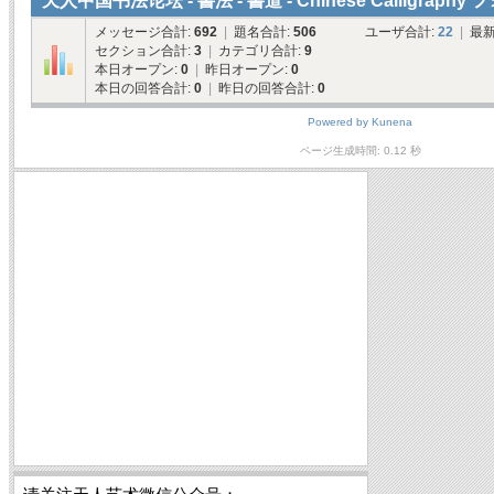
天人中国书法论坛 - 書法 - 書道 - Chinese Calligraph
メッセージ合計:
692
|
題名合計:
506
ユーザ合計:
22
|
最新
セクション合計:
3
|
カテゴリ合計:
9
本日オープン:
0
|
昨日オープン:
0
本日の回答合計:
0
|
昨日の回答合計:
0
Powered by
Kunena
ページ生成時間: 0.12 秒