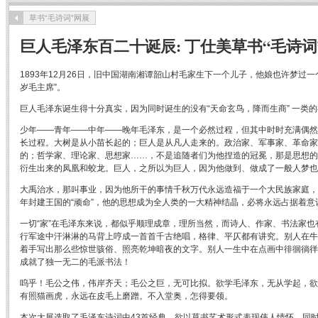
草书“毛诗词”网展
巨人毛泽东百二十诞辰: 丁仕美草书“毛诗
1893年12月26日，旧中国湖南湘谭韶山村毛家生下一个儿子，他娘也许梦过
岁毛主席”。
巨人毛泽东诞生得十分真实，因为同时诞生的没有“天命玄鸟，降而生商” 一类
少年——青年——中年——晚年毛泽东，是一个必然过程，但其中时时充满偶然
长过程。大树是从小苗长起的；巨人是从凡人走来的。政治家、军事家、革命家
的；哲学家、理论家、思想家……，不是追随者们为他捏造的冠冕，那是思想的
衍生出来的凤凰和蛟龙。巨人，之所以为巨人，因为他做到、做成了一般人梦也
大禹治水，那叫事业，因为他所干的事情千秋万代永远造福于一个大民族家庭，
年封建王国的“顽命”，他的思想成为全人类的一大精神结晶，必将永远占据着意
一切“家”在毛泽东来说，都似乎顺理成章，理所当然，而诗人、作家、书法家也
行军途中汗淋淋的马背上哼成一首首千古绝唱，格律、平仄都有讲究。别人在牛
着手写出那么些惊世骇俗、照亮乾坤暗夜的文字。别人一生中在点画中徘徊徜徉
成就了独一无二的毛派书法！
呜乎！毛公之伟，伟岸齐天；毛公之巨，无可比拟。欲学毛泽东，无从学起，欲
有照猫画虎，永远在皮毛上磨蹭。不入堂奥，怎得要领。
本次大展选取了毛泽东诗词中43首经典，欲以草书艺术形式表现伟人情怀。同