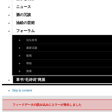
ニュース
酒の冗談
油絵の芸術
フォーラム
论坛首页
最新话题
版规
帮助
搜索
草书“毛诗词”网展
Skip to content
フィードデータの読み込みにエラーが発生しました