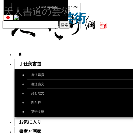
08
07
2026
Last update
08:15:27 PM
天人書道の芸術
天人書道の芸術
丁仕美書道
書道鑑賞
書道論文
詩と散文
問と答
英语文献
お気に入り
書家と画家