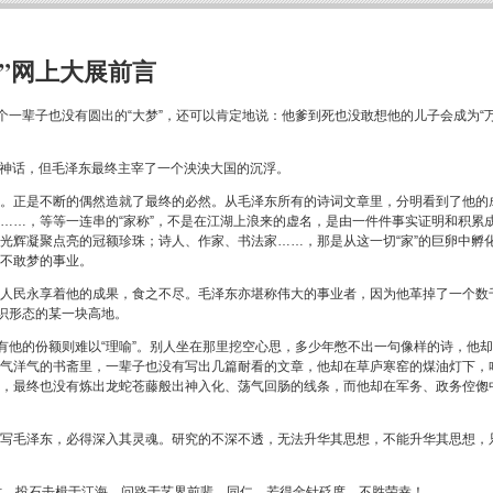
词”网上大展前言
一个一辈子也没有圆出的“大梦”，还可以肯定地说：他爹到死也没敢想他的儿子会成为“
的神话，但毛泽东最终主宰了一个泱泱大国的沉浮。
。正是不断的偶然造就了最终的必然。从毛泽东所有的诗词文章里，分明看到了他的
……，等等一连串的“家称”，不是在江湖上浪来的虚名，是由一件件事实证明和积累
光辉凝聚点亮的冠额珍珠；诗人、作家、书法家……，那是从这一切“家”的巨卵中孵
不敢梦的事业。
人民永享着他的成果，食之不尽。毛泽东亦堪称伟大的事业者，因为他革掉了一个数
识形态的某一块高地。
有他的份额则难以“理喻”。别人坐在那里挖空心思，多少年憋不出一句像样的诗，他
气洋气的书斋里，一辈子也没有写出几篇耐看的文章，他却在草庐寒窑的煤油灯下，
，最终也没有炼出龙蛇苍藤般出神入化、荡气回肠的线条，而他却在军务、政务倥偬
写毛泽东，必得深入其灵魂。研究的不深不透，无法升华其思想，不能升华其思想，
时，投石击楫于江海，问路于艺界前辈、同仁，若得金针砭度，不胜荣幸！