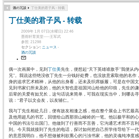
酒の冗談
丁仕美的君子风 - 转载
丁仕美的君子风 - 转载
2009年 1月 07日(水曜日) 22:46
墨雨轩育英堂-----王军武
参照: 21298
セクション:
ニュース
-
酒の冗談
偶一次画展中，见到
丁仕美
先生，便想起“天下英雄谁敌手”我便从内
兄”。我说这些绝没收丁先生一分钱好处费，也没故意索取他的名作
身的追求艺术精神，从他的出身看，还未及织席贩履，可是在中国文
见到书家们所未及的，他的大智也是祖国河山给他的印痕，先生的谦
后辈的关爱有如兄长，这句话说来简单，可我在现实当中，到哪去寻
说：“君子以文会友，以友辅仁。”
我与丁先生相处几日，便有故友相逢之感，他在整个展会上书艺最高
及他用超凡的书艺，回馈给山西那崇山峻岭的一笔。他以极平和的心
中国的书法引出国门。他做到了行善而不言善，它沟通艺术而不言利
到。今天我就接到了先生的电话，探讨如何把自己所学传导给下一代
的意思我明白，他不想做被利欲熏心的污浊书家，他的灵魂纯净度感