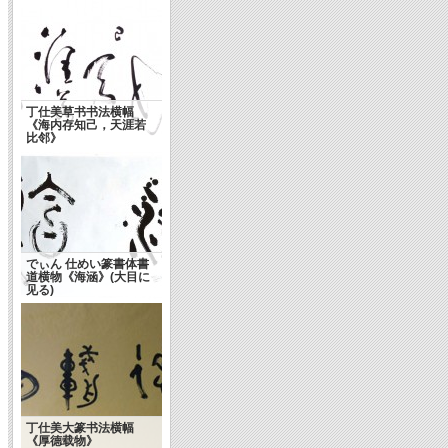
丁仕美草书书法横幅
《海内存知己，天涯若
中国书法入人类非遗名
比邻》
录
でぃん 仕めい篆書体書
道横物《海涵》(大目に
见る)
丁仕美大篆书法横幅
《厚德载物》