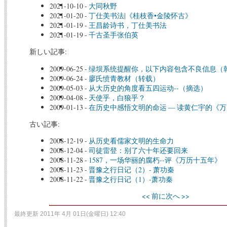
2021-10-10
-
大同秋野
2021-01-20
-
丁仕美书法|《桂枝香•金陵怀古》
2021-01-19
-
王昌龄诗书，丁仕美书法
2021-01-19
-
千古圣手张伯英
新しい記事:
2009-06-25
-
绿坝系统提醒你，以下内容包含不良信息（
2009-06-24
-
廖氏愤青教材（转载）
2009-05-03
-
从大历史的角度看五四运动--（摘选）
2009-04-08
-
天使乎，白狼乎？
2009-01-13
-
在历史中感悟文明的命运 — 读黄仁宇的《
古い記事:
2008-12-19
-
从历史看儒家文明的生命力
2008-12-04
-
司徒雷登：别了六十年还要回来
2008-11-28
-
1587，一场华丽的腐朽--评《万历十五年》
2008-11-23
-
晋豫之行日记（2）- 萧功秦
2008-11-22
-
晋豫之行日记（1）-萧功秦
<< 前に
次へ >>
最終更新 2011年 4月 01日(金曜日) 12:40