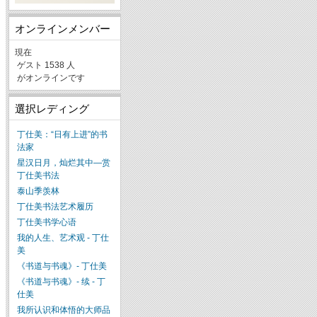
オンラインメンバー
現在
ゲスト 1538 人
がオンラインです
選択レディング
丁仕美：“日有上进”的书
法家
星汉日月，灿烂其中—赏
丁仕美书法
泰山季羡林
丁仕美书法艺术履历
丁仕美书学心语
我的人生、艺术观 - 丁仕
美
《书道与书魂》- 丁仕美
《书道与书魂》- 续 - 丁
仕美
我所认识和体悟的大师品