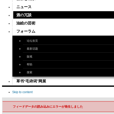
ニュース
酒の冗談
油絵の芸術
フォーラム
论坛首页
最新话题
版规
帮助
搜索
草书“毛诗词”网展
Skip to content
フィードデータの読み込みにエラーが発生しました