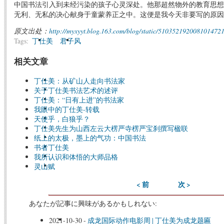
中国书法引入到未经污染的孩子心灵深处。他那超然物外的教育思想
无利、无私的决心献身于童蒙养正之中。这便是我今天非要写的原因
原文出处：
http://myxyyt.blog.163.com/blog/static/510352192008101472
Tags:
丁仕美
君子风
相关文章
丁仕美：从矿山人走向书法家
关于丁仕美书法艺术的述评
丁仕美：“日有上进”的书法家
我眼中的丁仕美-转载
天使乎，白狼乎？
丁仕美先生为山西左云大楞严寺楞严宝刹撰写楹联
纸上的太极，墨上的气功：中国书法
书者丁仕美
我所认识和体悟的大师品格
灵山赋
< 前
次 >
あなたが記事に興味があるかもしれない:
2021-10-30
-
成龙国际动作电影周 | 丁仕美为成龙题匾