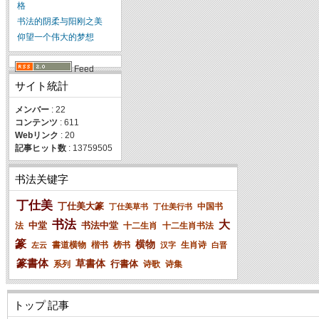
格
书法的阴柔与阳刚之美
仰望一个伟大的梦想
Feed
サイト統計
メンバー
: 22
コンテンツ
: 611
Webリンク
: 20
記事ヒット数
: 13759505
书法关键字
丁仕美
丁仕美大篆
中国书
丁仕美草书
丁仕美行书
书法
大
中堂
书法中堂
法
十二生肖
十二生肖书法
篆
横物
書道横物
楷书
榜书
生肖诗
左云
汉字
白晋
篆書体
草書体
行書体
系列
诗歌
诗集
トップ 記事