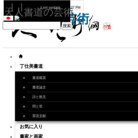
08
07
2026
Last update
08:15:27 PM
天人書道の芸術
天人書道の芸術
丁仕美書道
書道鑑賞
書道論文
詩と散文
問と答
英语文献
お気に入り
書家と画家