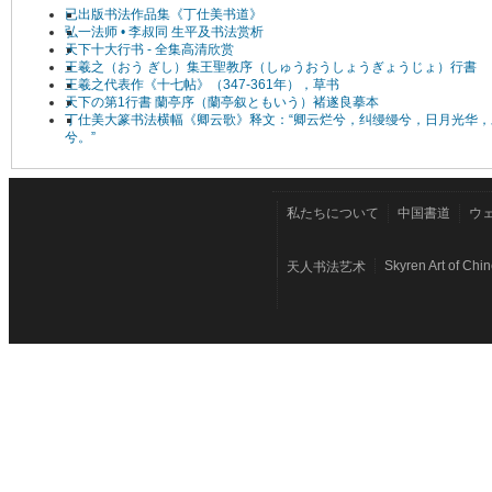
已出版书法作品集《丁仕美书道》
弘一法师 • 李叔同 生平及书法赏析
天下十大行书 - 全集高清欣赏
王羲之（おう ぎし）集王聖教序（しゅうおうしょうぎょうじょ）行書
王羲之代表作《十七帖》（347-361年），草书
天下の第1行書 蘭亭序（蘭亭叙ともいう）褚遂良摹本
丁仕美大篆书法横幅《卿云歌》释文：“卿云烂兮，纠缦缦兮，日月光华，
兮。”
私たちについて
中国書道
ウ
Skyren Art of Chi
天人书法艺术