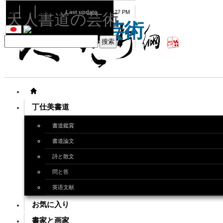
08
06
2026
Last update
08:15:27 PM
天人書道の芸術
天人書道の芸術
丁仕美書道
書道鑑賞
書道論文
詩と散文
問と答
英语文献
お気に入り
書家と画家