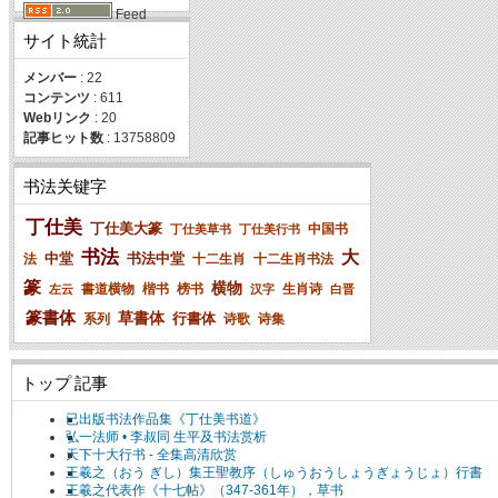
Feed
サイト統計
メンバー
: 22
コンテンツ
: 611
Webリンク
: 20
記事ヒット数
: 13758809
书法关键字
丁仕美
丁仕美大篆
中国书
丁仕美草书
丁仕美行书
书法
大
中堂
书法中堂
法
十二生肖
十二生肖书法
篆
横物
書道横物
楷书
榜书
生肖诗
左云
汉字
白晋
篆書体
草書体
行書体
系列
诗歌
诗集
トップ 記事
已出版书法作品集《丁仕美书道》
弘一法师 • 李叔同 生平及书法赏析
天下十大行书 - 全集高清欣赏
王羲之（おう ぎし）集王聖教序（しゅうおうしょうぎょうじょ）行書
王羲之代表作《十七帖》（347-361年），草书