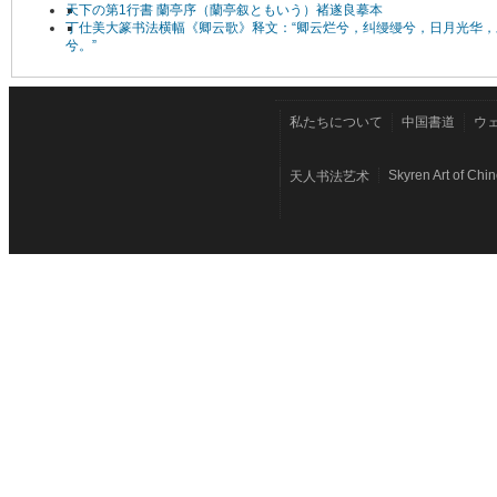
天下の第1行書 蘭亭序（蘭亭叙ともいう）褚遂良摹本
丁仕美大篆书法横幅《卿云歌》释文：“卿云烂兮，纠缦缦兮，日月光华，
兮。”
私たちについて
中国書道
ウ
Skyren Art of Chi
天人书法艺术