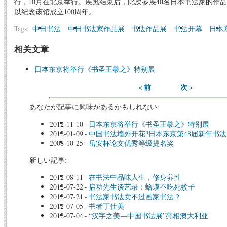
行，10月在北京举行。展览结束后，此次参展40名日本书法家的作
以纪念该馆成立100周年。
Tags:
中日书法
中日书法家作品展
书法作品展
书法开幕
日本
相关文章
日本东京将举行《书圣王羲之》特别展
< 前
次 >
あなたが記事に興味があるかもしれない:
2012-11-10
-
日本东京将举行《书圣王羲之》特别展
2012-01-09
-
中国书法墙外开花?日本东京第48届新年书
2008-10-25
-
岳安杯论文优秀等级提名奖
新しい記事:
2012-08-11
-
在书法中品味人生，修身养性
2012-07-22
-
启功先生谈艺录：蛤蟆不吃死蚊子
2012-07-21
-
书法家书法卖不过画家书法？
2012-07-05
-
书者丁仕美
2012-07-04
-
“汉字之美―中国书法展”亮相澳大利亚