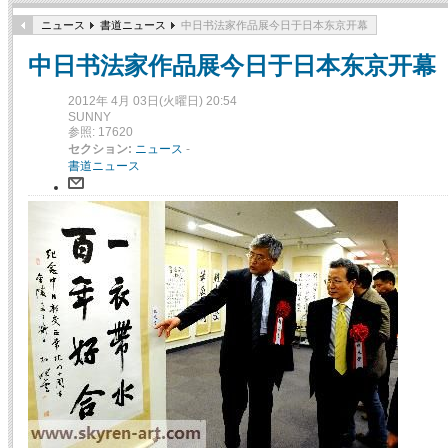
ニュース
書道ニュース
中日书法家作品展今日于日本东京开幕
中日书法家作品展今日于日本东京开幕
2012年 4月 03日(火曜日) 20:54
SUNNY
参照: 17620
セクション:
ニュース
-
書道ニュース