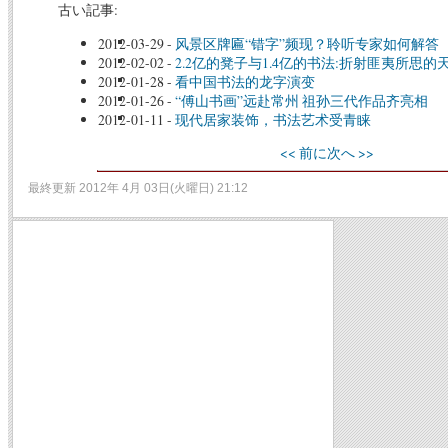
古い記事:
2012-03-29
-
风景区牌匾“错字”频现？聆听专家如何解答
2012-02-02
-
2.2亿的凳子与1.4亿的书法:折射匪夷所思的
2012-01-28
-
看中国书法的龙字演变
2012-01-26
-
“傅山书画”远赴常州 祖孙三代作品齐亮相
2012-01-11
-
现代居家装饰，书法艺术受青睐
<< 前に
次へ >>
最終更新 2012年 4月 03日(火曜日) 21:12