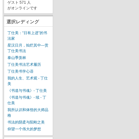
ゲスト 571 人
がオンラインです
選択レディング
丁仕美：“日有上进”的书
法家
星汉日月，灿烂其中—赏
丁仕美书法
泰山季羡林
丁仕美书法艺术履历
丁仕美书学心语
我的人生、艺术观 - 丁仕
美
《书道与书魂》- 丁仕美
《书道与书魂》- 续 - 丁
仕美
我所认识和体悟的大师品
格
书法的阴柔与阳刚之美
仰望一个伟大的梦想