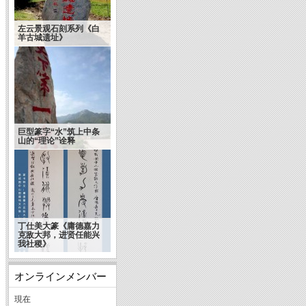
左云景观石刻系列《白
羊古城遗址》
巨型篆字“水”筑上中条
山的“理论”诠释
丁仕美大篆《庸德嘉力
克敌大邦，进贤任能兴
我社稷》
オンラインメンバー
現在