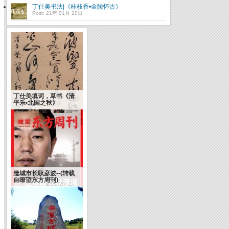
丁仕美书法|《桂枝香•金陵怀古》
Post: 21年 01月 20日
丁仕美填词，草书《清
平乐•北国之秋》
造城市长耿彦波--(转载
自瞭望东方周刊)