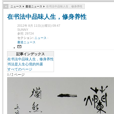
ニュース
書道ニュース
在书法中品味人生，修身养性
在书法中品味人生，修身养性
2012年 8月 11日(土曜日) 09:47
SUNNY
参照: 29724
セクション:
ニュース
-
書道ニュース
記事インデックス
在书法中品味人生，修身养性
书法是人生心境的外露
すべてのページ
1 / 2 ページ