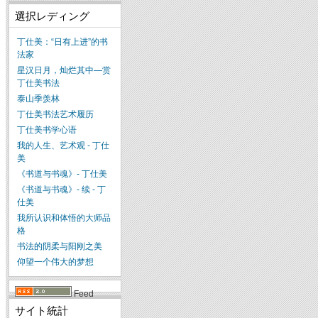
選択レディング
丁仕美：“日有上进”的书
法家
星汉日月，灿烂其中—赏
丁仕美书法
泰山季羡林
丁仕美书法艺术履历
丁仕美书学心语
我的人生、艺术观 - 丁仕
美
《书道与书魂》- 丁仕美
《书道与书魂》- 续 - 丁
仕美
我所认识和体悟的大师品
格
书法的阴柔与阳刚之美
仰望一个伟大的梦想
Feed
サイト統計