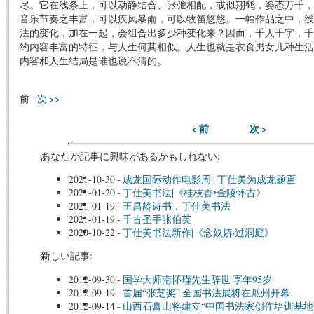
尽。它在线条上，可以动静结合、张弛相配，或似翔鹤，姿态万千，
音乐节奏之丰富，可以疾风暴雨，可以牧笛悠悠。一幅作品之中，线
法的变化，加在一起，会组合出多少种变化来？因而，千人千字，千
约内容丰富的特征，与人生何其相似。人生也就是衣食男女几种生活
内容和人生结局是谁也说不清的。
前 -
次 >>
< 前
次 >
あなたが記事に興味があるかもしれない:
2021-10-30
-
成龙国际动作电影周 | 丁仕美为成龙题匾
2021-01-20
-
丁仕美书法|《桂枝香•金陵怀古》
2021-01-19
-
王昌龄诗书，丁仕美书法
2021-01-19
-
千古圣手张伯英
2020-10-22
-
丁仕美书法新作|《念奴娇·过洞庭》
新しい記事:
2012-09-30
-
国学大师南怀瑾先生辞世 享年95岁
2012-09-19
-
首届“张芝奖” 全国书法展将在瓜州开幕
2012-09-14
-
山西石膏山将建立“中国书法家创作培训基地