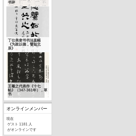
书评
丁仕美隶书书法直幅
《为政以德，譬如北
辰》
王羲之代表作《十七
帖》（347-361年），草
书
オンラインメンバー
現在
ゲスト 1181 人
がオンラインです