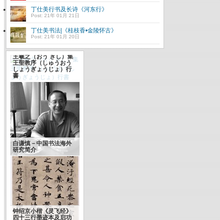
丁仕美行书及长诗《河东行》
Post: 21年 01月 21日
丁仕美书法|《桂枝香•金陵怀古》
Post: 21年 01月 20日
王羲之（おう ぎし）集
王聖教序（しゅうおう
しょうぎょうじょ）行
書
白谦慎－中国书法海外
研究简介
钟绍京小楷《灵飞经》
四十三行墨迹本及启功