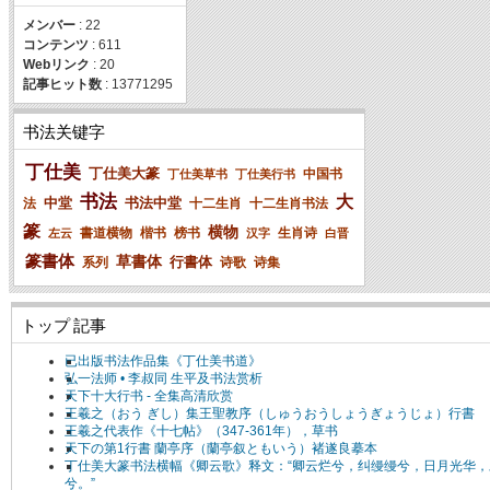
メンバー
: 22
コンテンツ
: 611
Webリンク
: 20
記事ヒット数
: 13771295
书法关键字
丁仕美
丁仕美大篆
中国书
丁仕美草书
丁仕美行书
书法
大
中堂
书法中堂
法
十二生肖
十二生肖书法
篆
横物
書道横物
楷书
榜书
生肖诗
左云
汉字
白晋
篆書体
草書体
行書体
系列
诗歌
诗集
トップ 記事
已出版书法作品集《丁仕美书道》
弘一法师 • 李叔同 生平及书法赏析
天下十大行书 - 全集高清欣赏
王羲之（おう ぎし）集王聖教序（しゅうおうしょうぎょうじょ）行書
王羲之代表作《十七帖》（347-361年），草书
天下の第1行書 蘭亭序（蘭亭叙ともいう）褚遂良摹本
丁仕美大篆书法横幅《卿云歌》释文：“卿云烂兮，纠缦缦兮，日月光华，
兮。”