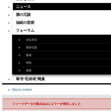
ニュース
酒の冗談
油絵の芸術
フォーラム
论坛首页
最新话题
版规
帮助
搜索
草书“毛诗词”网展
Skip to content
フィードデータの読み込みにエラーが発生しました