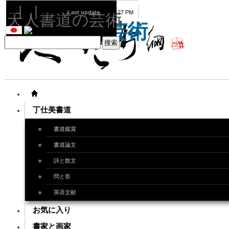
08
09
2026
Last update
08:15:27 PM
天人書道の芸術
天人書道の芸術
丁仕美書道
書道鑑賞
書道論文
詩と散文
問と答
英语文献
お気に入り
書家と画家