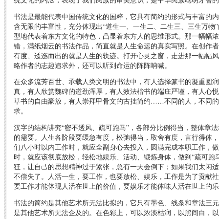
书法是最能代表中国传统文化的国粹，它具有简约的形式与丰富的内
含无限的丰富性，充分体现出“道生一、一生二、二生三、三生万物
型地代表着东方文化的特色，凸显着东方人的思维形式。那一幅幅浓
错，满纸烟云的书法作品，简直就是人生命运的真实写照。在创作者
有度、逶迤而出的就是人生的轨迹。打开心灵之窗，走进那一幅幅风
略作者的志趣追求外，还可以听到命运的阵阵呐喊。
在众多流芳百世、承载人类文明的书法中，有人选择篆书的凝重圆润
真，有人欣赏魏碑的遒劲浑厚，有人效法楷书的端庄严谨，有人心悦
草书的自由豪放，有人崇拜甲骨文的古拙简约……不同的人，不同的
求。
汉字的结构讲究“密不透风、疏可跑马”，各部分比例得当，整体章
的需要。人生各阶段要缓急有度，松弛得当，取舍有度，言行得体，
们八小时以内工作时，就应全副身心去投入，圆满完成本职工作，做
时，就应该彻底放松，轻松地娱乐、活动、锻炼身体，做到“疏可跑
狂，让自己的思想精神过于紧张，总有一天会倒下；如果我们太闲适
不偿失了。人活一生，要工作，也要放松、娱乐，工作是为了贡献社
要工作才能体现人活在世上的价值，要娱乐才能体味人活在世上的乐
书法的简约是其他艺术所无法比拟的，它只有墨色、线条和章法三元
是其他艺术所无法企及的。在色彩上，可以浓淡枯润，以黑间白，以