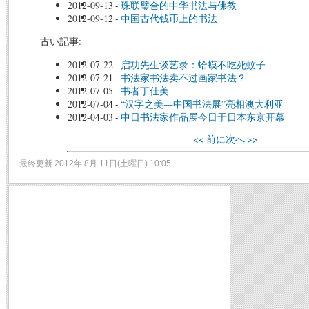
2012-09-13
-
珠联璧合的中华书法与佛教
2012-09-12
-
中国古代钱币上的书法
古い記事:
2012-07-22
-
启功先生谈艺录：蛤蟆不吃死蚊子
2012-07-21
-
书法家书法卖不过画家书法？
2012-07-05
-
书者丁仕美
2012-07-04
-
“汉字之美―中国书法展”亮相澳大利亚
2012-04-03
-
中日书法家作品展今日于日本东京开幕
<< 前に
次へ >>
最終更新 2012年 8月 11日(土曜日) 10:05