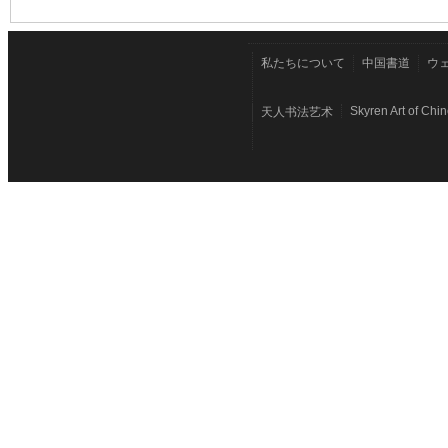
私たちについて
中国書道
ウ
Skyren Art of Chi
天人书法艺术