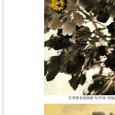
天津著名国画家“牡丹张”张锡