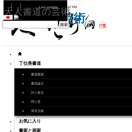
08
07
2026
Last update
08:15:27 PM
天人書道の芸術
天人書道の芸術
丁仕美書道
書道鑑賞
書道論文
詩と散文
問と答
英语文献
お気に入り
書家と画家