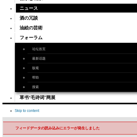
ニュース
酒の冗談
油絵の芸術
フォーラム
论坛首页
最新话题
版规
帮助
搜索
草书“毛诗词”网展
Skip to content
フィードデータの読み込みにエラーが発生しました