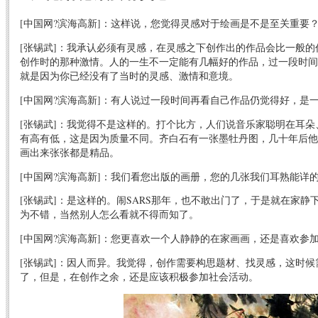
[中国网?滨海高新]：这样说，您觉得灵感对于绘画是不是至关重要
[张锡武]：我承认必须有灵感，在灵感之下创作出的作品会比一般
创作时的那种激情。人的一生不一定能有几幅好的作品，过一段时间
就是因为你已经没有了当时的灵感、激情和意境。
[中国网?滨海高新]：有人说过一段时间再看自己作品仍觉得好，是
[张锡武]：我觉得不是这样的。打个比方，人们说音乐家聪明在耳
有高有低，这是因为质量不同。齐白石有一张墨牡丹图，几十年后他
画出来张张都是精品。
[中国网?滨海高新]：我们看您出版的画册，您的几张我们耳熟能详
[张锡武]：是这样的。闹SARS那年，也不敢出门了，于是就在家
为不错，当然别人怎么看就不得而知了。
[中国网?滨海高新]：您更喜欢一个人静静的在家画画，还是喜欢参
[张锡武]：因人而异。我觉得，创作需要构思题材、找灵感，这时
了，但是，在创作之余，还是应该积极参加社会活动。