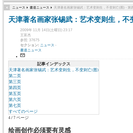
ニュース
書道ニュース
天津著名画家张锡武：艺术变则生，不变则亡(图) - 第
天津著名画家张锡武：艺术变则生，不变则
2009年 11月 14日(土曜日) 23:17
王富杰
参照: 37675
セクション:
ニュース
-
書道ニュース
記事インデックス
天津著名画家张锡武：艺术变则生，不变则亡(图)
第二页
第三页
第四页
第五页
第六页
第七页
すべてのページ
4 / 7 ページ
绘画创作必须要有灵感