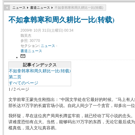
ニュース
書道ニュース
不如拿韩寒和周久耕比一比(转载)
不如拿韩寒和周久耕比一比(转载)
2009年 10月 31日(土曜日) 00:34
魏英杰
参照: 30770
セクション:
ニュース
-
書道ニュース
記事インデックス
不如拿韩寒和周久耕比一比(转载)
第二页
すべてのページ
1 / 2 ページ
文学前辈王蒙先生刚指出：“中国文学处在它最好的时候。”马上有人
部长达35万字的长篇官场小说。自此人间少了一个贪官，却多出一位
我怀疑，早在这位房产局局长蹲监牢前，就已经动了写小说的念头。
讲难度恐怕有点大。当然，能够码出35万字的东西，无论它最后成
槛真低，混入文坛真容易。