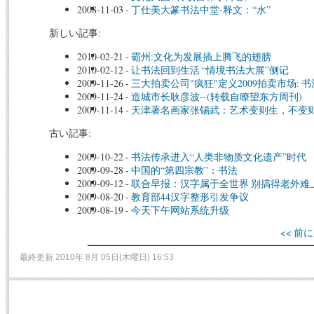
2008-11-03
-
丁仕美大篆书法中堂-释文：“水”
新しい記事:
2010-02-21
-
霸州:文化为发展插上腾飞的翅膀
2010-02-12
-
让书法回到生活 “情境书法大展”侧记
2009-11-26
-
三大拍卖公司"疯狂"定义2009拍卖市场: 
2009-11-24
-
造城市长耿彦波--(转载自瞭望东方周刊)
2009-11-14
-
天津著名画家张锡武：艺术变则生，不变则
古い記事:
2009-10-22
-
书法传承进入“人类非物质文化遗产”时代
2009-09-28
-
中国的“第四宗教”：书法
2009-09-12
-
联合早报：汉字属于全世界 别搞得老外难
2009-08-20
-
教育部44汉字整形引发争议
2009-08-19
-
今天下午网站系统升级
<< 前に
最終更新 2010年 8月 05日(木曜日) 16:53