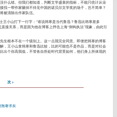
没什么错。但我们都知道，判断文学盛衰的指标，不能只统计从业
接找一帮作家砸掉不待见中国的诺贝尔文学奖的场子，岂不简单？
将被清除出作家队伍。
人士王小山打下一行字：“谁说韩寒是当代鲁迅？鲁迅比韩寒差多
无直接关系，而是因为他在博客上抨击上海“倒钩执法”现象，由此引
先生根本不在一个级别上。这一点我完全同意。即便把韩寒的博客
解，王小山拿韩寒和鲁迅比较，比的可能也不是作品，而是对社会
比出个你高我低，不管各自所处时代背景如何，他们身上所体现的
次 >
别無奢求矣