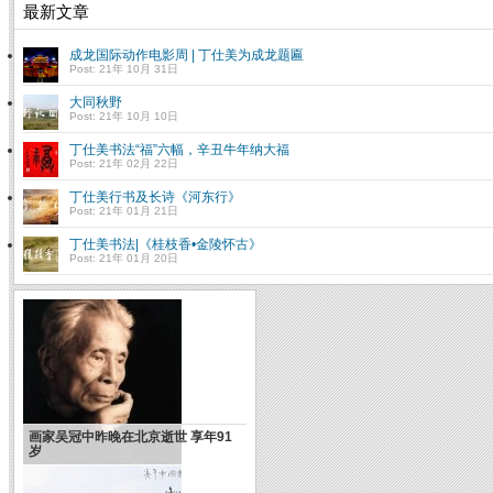
最新文章
成龙国际动作电影周 | 丁仕美为成龙题匾
Post: 21年 10月 31日
大同秋野
Post: 21年 10月 10日
丁仕美书法“福”六幅，辛丑牛年纳大福
Post: 21年 02月 22日
丁仕美行书及长诗《河东行》
Post: 21年 01月 21日
丁仕美书法|《桂枝香•金陵怀古》
Post: 21年 01月 20日
画家吴冠中昨晚在北京逝世 享年91
岁