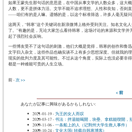
如果王蒙先生那句话的意思是，在中国从事文学的人数众多，这大概
人数，更不是拼体力活。文学不能不追求理想、人性和良知，否则直
——咱们有的是人嘛。遗憾的是，以这个标准筛选，许多人毫无疑问
这两天，“韩寒”这个关键词在新浪微博上格外受到关注。知名文化
了。”有趣的是，无论大家怎么看待韩寒，这场讨论的来源和文学并
起了强烈社会反响。
一些博友受不了这句话的刺激，他们大概是觉得，韩寒的创作和鲁迅
文字归入杂文，这些作品也确实谈不上有多少思想深度。但就我的理
现实的批判力度及其可能性。不过从这个角度，实际上也没必要非得
都是一种难能可贵的人生立场。
前 -
次 >>
< 前
あなたが記事に興味があるかもしれない:
2021-01-19
-
为王的女人而叹
2020-03-17
-
书法：拌湯能喝開，块壘、拿糕能喫開，
2009-11-06
-
一条船上的人（记荆州大学生救人事件）
2009-10-24
-
文化大国( 转载自韩寒博客)