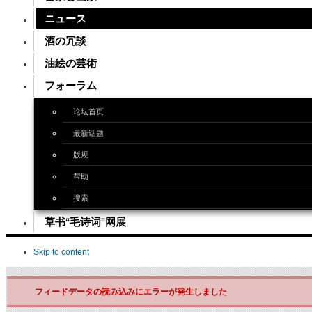
ニュース
酒の冗談
油絵の芸術
フォーラム
论坛首页
最新话题
版规
帮助
搜索
草书“毛诗词”网展
Skip to content
フィードデータの読み込みにエラーが発生しました