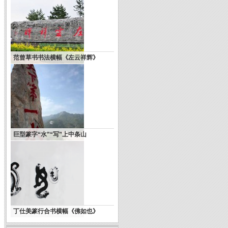
范曾草书书法横幅《左云祥辉》
巨型篆字“水”“写”上中条山
丁仕美篆行合书横幅《佛如也》
关于大巧若拙美学观的若干思考