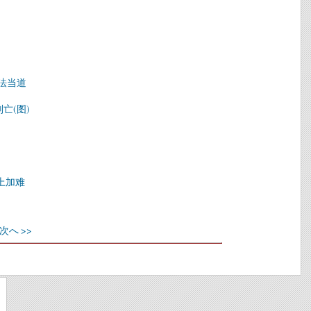
书法当道
亡(图)
上加难
次へ >>