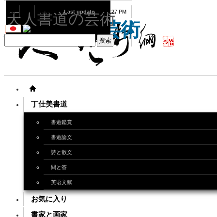
08
06
2026
Last update
08:15:27 PM
天人書道の芸術
天人書道の芸術
丁仕美書道
書道鑑賞
書道論文
詩と散文
問と答
英语文献
お気に入り
書家と画家