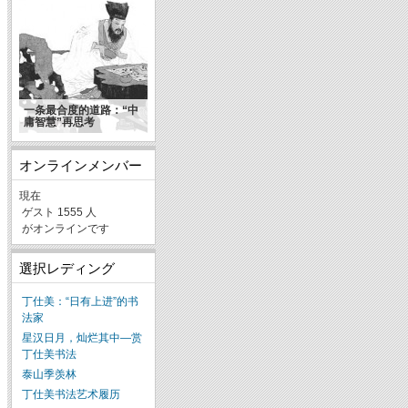
一条最合度的道路：“中
庸智慧”再思考
オンラインメンバー
現在
ゲスト 1555 人
がオンラインです
選択レディング
丁仕美：“日有上进”的书
法家
星汉日月，灿烂其中—赏
丁仕美书法
泰山季羡林
丁仕美书法艺术履历