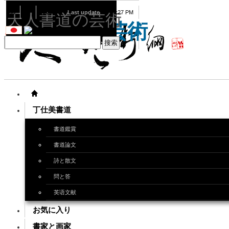
08
07
2026
Last update
08:15:27 PM
天人書道の芸術
天人書道の芸術
丁仕美書道
書道鑑賞
書道論文
詩と散文
問と答
英语文献
お気に入り
書家と画家