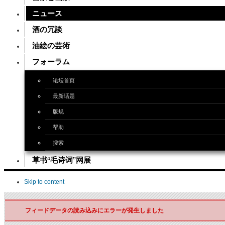
ニュース
酒の冗談
油絵の芸術
フォーラム
论坛首页
最新话题
版规
帮助
搜索
草书“毛诗词”网展
Skip to content
フィードデータの読み込みにエラーが発生しました