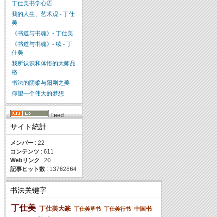
丁仕美书学心语
我的人生、艺术观 - 丁仕
美
《书道与书魂》- 丁仕美
《书道与书魂》- 续 - 丁
仕美
我所认识和体悟的大师品
格
书法的阴柔与阳刚之美
仰望一个伟大的梦想
Feed
サイト統計
メンバー
: 22
コンテンツ
: 611
Webリンク
: 20
記事ヒット数
: 13762864
书法关键字
丁仕美
丁仕美大篆
中国书
丁仕美草书
丁仕美行书