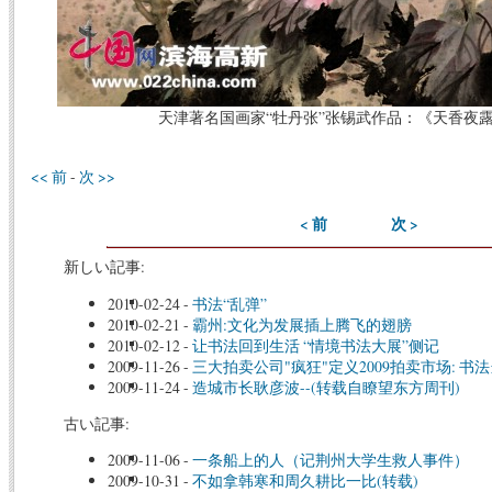
天津著名国画家“牡丹张”张锡武作品：《天香夜露》
<< 前
-
次 >>
< 前
次 >
新しい記事:
2010-02-24
-
书法“乱弹”
2010-02-21
-
霸州:文化为发展插上腾飞的翅膀
2010-02-12
-
让书法回到生活 “情境书法大展”侧记
2009-11-26
-
三大拍卖公司"疯狂"定义2009拍卖市场: 书
2009-11-24
-
造城市长耿彦波--(转载自瞭望东方周刊)
古い記事:
2009-11-06
-
一条船上的人（记荆州大学生救人事件）
2009-10-31
-
不如拿韩寒和周久耕比一比(转载)