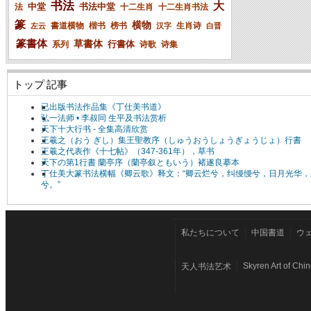
书法
大
中堂
书法中堂
法
十二生肖
十二生肖书法
篆
横物
書道横物
楷书
榜书
生肖诗
左云
汉字
白晋
篆書体
草書体
行書体
系列
诗歌
诗集
トップ 記事
已出版书法作品集《丁仕美书道》
弘一法师 • 李叔同 生平及书法赏析
天下十大行书 - 全集高清欣赏
王羲之（おう ぎし）集王聖教序（しゅうおうしょうぎょうじょ）行書
王羲之代表作《十七帖》（347-361年），草书
天下の第1行書 蘭亭序（蘭亭叙ともいう）褚遂良摹本
丁仕美大篆书法横幅《卿云歌》释文：“卿云烂兮，纠缦缦兮，日月光华，
兮。”
私たちについて
中国書道
ウ
Skyren Art of Chi
天人书法艺术