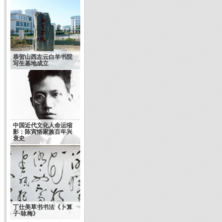
恭贺山西左云白羊书院
写生基地成立
中国近代文化人命运缩
影：陈寅恪家族百年兴
浅谈书法的艺术神韵(转
衰史
载)
丁仕美草书书法《卜算
子·咏梅》