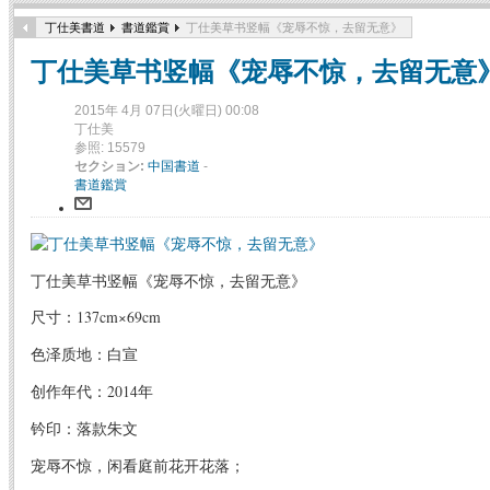
丁仕美書道
書道鑑賞
丁仕美草书竖幅《宠辱不惊，去留无意》
丁仕美草书竖幅《宠辱不惊，去留无意
2015年 4月 07日(火曜日) 00:08
丁仕美
参照: 15579
セクション:
中国書道
-
書道鑑賞
丁仕美草书竖幅《宠辱不惊，去留无意》
尺寸：137cm×69cm
色泽质地：白宣
创作年代：2014年
钤印：落款朱文
宠辱不惊，闲看庭前花开花落；