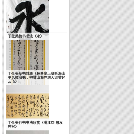
丁仕美榜书书法《永》
丁仕美草书对联《释卷案上凝听海山
甲风掀浪撼，抱臂山巅静观天涯雾起
云飞》
丁仕美行书书法欣赏《满江红·怒发
冲冠》