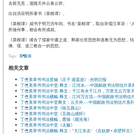
去留无意，漫随天外云卷云舒。
出自洪应明所著书《菜根谭》。
《菜根谭》成书于明万历年间。书名“菜根谭”，取自宋儒汪革语：“
所做何事，都会有所成就。
《菜根谭》揉合了儒家中庸之道、释家出世思想和道教无为思想，结
佛、儒、道三教合一的思想。
Tags:
草書体
相关文章
丁仕美草书书法竖轴《庄子·逍遥游》-光明日报
丁仕美草书书法中堂-释文：江河水,---中国邮政书法明信片系
丁仕美草书书法中堂-释文：千江有水千江月，万里无云万里天(
丁仕美草书书法横幅-释文：江河万古流---中国邮政书法明信
丁仕美草书书法中堂释文：云天外,---中国邮政书法明信片系
丁仕美草书书法中堂《咏五路山》
丁仕美草书书法中堂《五路山感怀》
丁仕美草书书法横幅，曹操《观沧海》
丁仕美草书书法中堂《太极》
丁仕美草书书法横幅-释文："大江东去" 《念奴娇 • 赤壁怀古