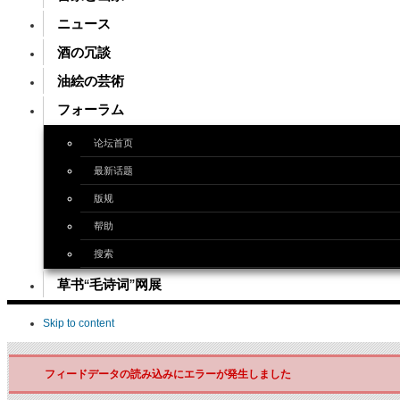
ニュース
酒の冗談
油絵の芸術
フォーラム
论坛首页
最新话题
版规
帮助
搜索
草书“毛诗词”网展
Skip to content
フィードデータの読み込みにエラーが発生しました