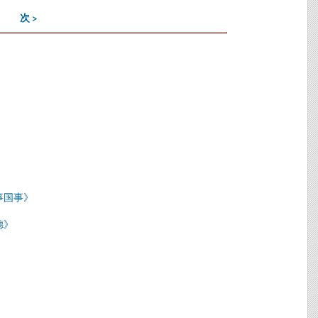
次 >
事国事》
德》