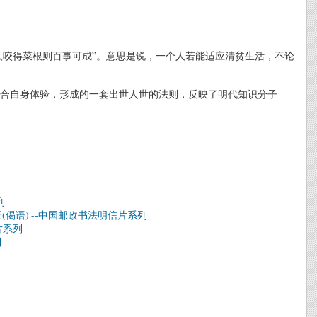
人咬得菜根则百事可成”。意思是说，一个人若能适应清贫生活，不论
合自身体验，形成的一套出世人世的法则，反映了明代知识分子
列
偈语) --中国邮政书法明信片系列
片系列
列
》