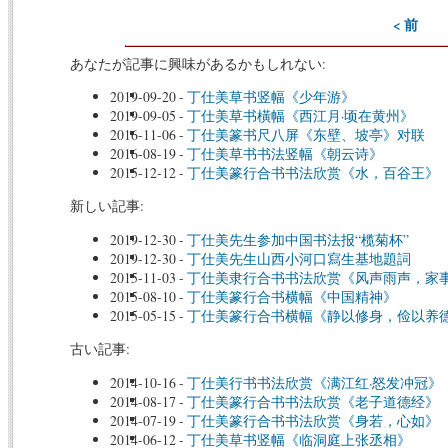
< 前
あなたが記事に興味があるかもしれない:
2019-09-20
-
丁仕美草书竖幅《少年游》
2019-09-05
-
丁仕美草书橫幅《西江月·顷在黄州》
2016-11-06
-
丁仕美篆书尺八屏《东壁、坡亭》对联
2016-08-19
-
丁仕美草书书法竖幅《朝云诗》
2015-12-12
-
丁仕美篆行合书书法欣赏《水，百谷王》
新しい記事:
2019-12-30
-
丁仕美先生参加中国书法报“榄菊杯”
2019-12-30
-
丁仕美先生山西小河口寫生基地題詞
2015-11-03
-
丁仕美隶行合书书法欣赏《风声雨声，家
2015-08-10
-
丁仕美篆行合书横幅《中国精神》
2015-05-15
-
丁仕美篆行合书横幅《静以修身，俭以养
古い記事:
2014-10-16
-
丁仕美行书书法欣赏《满江红·怒发冲冠》
2014-08-17
-
丁仕美篆行合书书法欣赏《老子道德经》
2014-07-19
-
丁仕美篆行合书书法欣赏《身若，心如》
2014-06-12
-
丁仕美草书竖幅《临洞庭上张丞相》