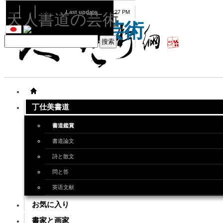
08
06
2026
Last update
08:15:27 PM
天人書道の芸術
天人書道の芸術
丁仕美書道
書道鑑賞
書道論文
詩と散文
問と答
英语文献
お気に入り
書家と画家