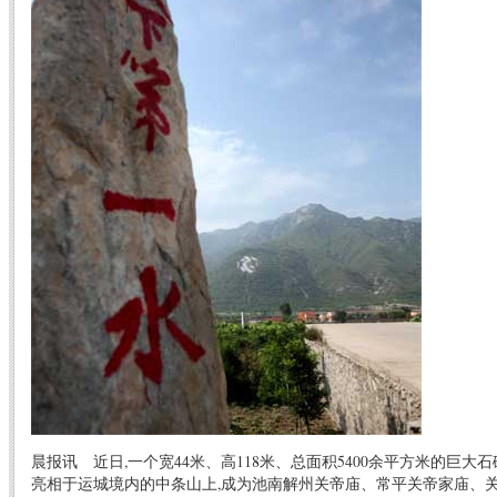
晨报讯 近日,一个宽44米、高118米、总面积5400余平方米的巨大石
亮相于运城境内的中条山上,成为池南解州关帝庙、常平关帝家庙、