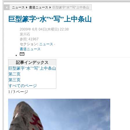
ニュース
書道ニュース
巨型篆字“水”“写”上中条山
巨型篆字“水”“写”上中条山
2009年 6月 04日(木曜日) 22:38
裴川石
参照: 41967
セクション:
ニュース
-
書道ニュース
記事インデックス
巨型篆字“水”“写”上中条山
第二页
第三页
すべてのページ
1 / 3 ページ