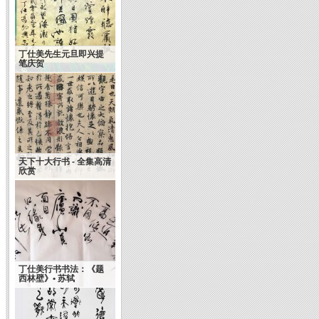
丁仕美先生元旦即兴提
笔庆贺
天下十大行书 - 全集高清
欣赏
丁仕美行书书法：《题
西林壁》• 苏轼