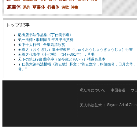
篆書体
草書体
行書体
系列
诗歌
诗集
トップ 記事
已出版书法作品集《丁仕美书道》
弘一法师 • 李叔同 生平及书法赏析
天下十大行书 - 全集高清欣赏
王羲之（おう ぎし）集王聖教序（しゅうおうしょうぎょうじょ）行書
王羲之代表作《十七帖》（347-361年），草书
天下の第1行書 蘭亭序（蘭亭叙ともいう）褚遂良摹本
丁仕美大篆书法横幅《卿云歌》释文：“卿云烂兮，纠缦缦兮，日月光华，
兮。”
私たちについて
中国書道
ウ
Skyren Art of Chi
天人书法艺术