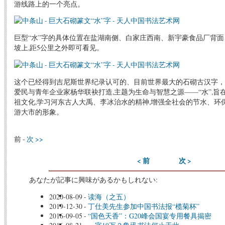
游线路上的一个亮点。
巨型“水”字的具体位置在盐湖南侧、白家庄西南、新宇豪食品厂背
坡上,距5公里之外即可看见。
这个已经得到吉尼斯世界纪录认可的、目前世界最大的石砌古汉字，
爱民与青年企业家杨华联袂打造,主题为生命与智慧之源——“水”,
祖文化,学习河东古人大禹、李冰治水的精神,增强全社会的节水、环
游大市的形象。
前 -
次 >>
< 前
次 >
あなたが記事に興味があるかもしれない:
2020-08-09
-
读海（之五）
2019-12-30
-
丁仕美先生参加中国书法报“榄菊杯”
2016-09-05
-
“国色天香”：G20峰会国宴专用餐具揭密