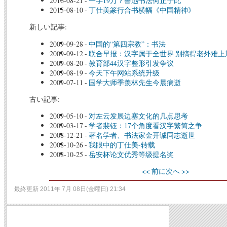
2016-08-21
-
一字19万？鲁迅书法何止于此
2015-08-10
-
丁仕美篆行合书横幅《中国精神》
新しい記事:
2009-09-28
-
中国的“第四宗教”：书法
2009-09-12
-
联合早报：汉字属于全世界 别搞得老外难上
2009-08-20
-
教育部44汉字整形引发争议
2009-08-19
-
今天下午网站系统升级
2009-07-11
-
国学大师季羡林先生今晨病逝
古い記事:
2009-05-10
-
对左云发展边塞文化的几点思考
2009-03-17
-
学者裴钰：17个角度看汉字繁简之争
2008-12-21
-
著名学者、书法家金开诚同志逝世
2008-10-26
-
我眼中的丁仕美-转载
2008-10-25
-
岳安杯论文优秀等级提名奖
<< 前に
次へ >>
最終更新 2011年 7月 08日(金曜日) 21:34