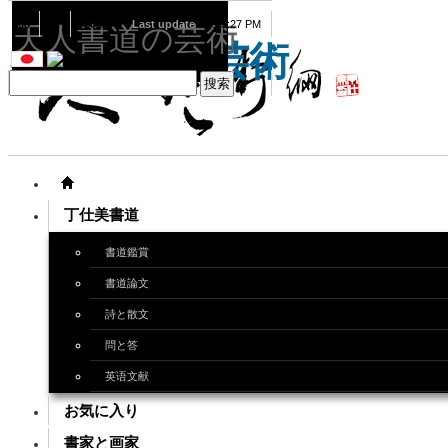
08
07
2026
Last update
08:15:27 PM
天人書道の芸術
天人書道の芸術
丁仕美書道
書道鑑賞
書道論文
詩と散文
問と答
英语文献
お気に入り
書家と画家