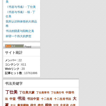
美
《书道与书魂》- 丁仕美
《书道与书魂》- 续 - 丁
仕美
我所认识和体悟的大师品
格
书法的阴柔与阳刚之美
仰望一个伟大的梦想
Feed
サイト統計
メンバー
: 22
コンテンツ
: 611
Webリンク
: 20
記事ヒット数
: 13761886
书法关键字
丁仕美
丁仕美大篆
中国书
丁仕美草书
丁仕美行书
书法
大
中堂
书法中堂
法
十二生肖
十二生肖书法
篆
横物
書道横物
楷书
榜书
生肖诗
左云
汉字
白晋