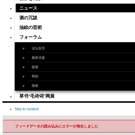
ニュース
酒の冗談
油絵の芸術
フォーラム
论坛首页
最新话题
版规
帮助
搜索
草书“毛诗词”网展
Skip to content
フィードデータの読み込みにエラーが発生しました