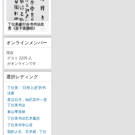
丁仕美篆行合书书法欣
赏《老子道德经》
オンラインメンバー
現在
ゲスト 2225 人
がオンラインです
選択レディング
丁仕美：“日有上进”的书
法家
星汉日月，灿烂其中—赏
丁仕美书法
泰山季羡林
丁仕美书法艺术履历
丁仕美书学心语
我的人生、艺术观 - 丁仕