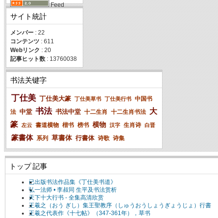
Feed
サイト統計
メンバー
: 22
コンテンツ
: 611
Webリンク
: 20
記事ヒット数
: 13760038
书法关键字
丁仕美
丁仕美大篆
中国书
丁仕美草书
丁仕美行书
书法
大
中堂
书法中堂
法
十二生肖
十二生肖书法
篆
横物
書道横物
楷书
榜书
生肖诗
左云
汉字
白晋
篆書体
草書体
行書体
系列
诗歌
诗集
トップ 記事
已出版书法作品集《丁仕美书道》
弘一法师 • 李叔同 生平及书法赏析
天下十大行书 - 全集高清欣赏
王羲之（おう ぎし）集王聖教序（しゅうおうしょうぎょうじょ）行書
王羲之代表作《十七帖》（347-361年），草书