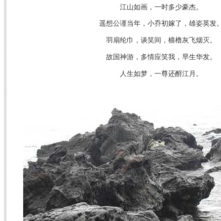
江山如画，一时多少豪杰。
遥想公谨当年，小乔初嫁了，雄姿英发
羽扇纶巾，谈笑间，樯橹灰飞烟灭。
故国神游，多情应笑我，早生华发。
人生如梦，一尊还酹江月。