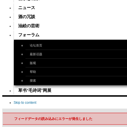
ニュース
酒の冗談
油絵の芸術
フォーラム
论坛首页
最新话题
版规
帮助
搜索
草书“毛诗词”网展
Skip to content
フィードデータの読み込みにエラーが発生しました