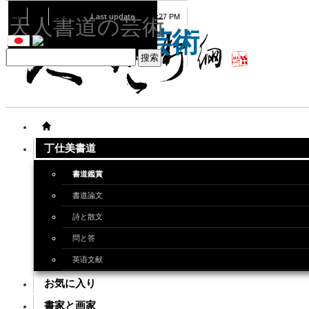
08
07
2026
Last update
08:15:27 PM
天人書道の芸術
天人書道の芸術
丁仕美書道
書道鑑賞
書道論文
詩と散文
問と答
英语文献
お気に入り
書家と画家