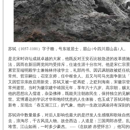
苏轼（1037-1101）字子瞻，号东坡居士，眉山 (今四川眉山县) 人。
是北宋时诗坛成就卓越的大家，他既反对王安石比较急进的改革措施
法，因而在新旧两党间均受排斥，仕途生涯十分坎坷。他是宋仁宗景
累官至端明殿学士兼翰林侍读学士，礼部尚书。因讥讽朝政被贬任杭
常州。哲宗嗣位，召至京师，任中枢舍人。后又与司马光面争新法「
又因晢宗亲政启用新党，苏轼又被一贬再贬，之贬到海南，宋徽宗登
常州逝世。当时为徽宗建中靖国元年，享年六十六岁。高宗朝，赐太
他的思想出入儒道，杂染佛禅，既能关注朝政民生，保持独立的见解
世。宏博通达的学识才华和饱经忧患的人生体验，也玉成了苏轼诗歌
新奇，呈现出「吞五湖三江」的气象。他的一生政治讽谕诗有深刻的
苏轼诗中数量最多，对后人影响也最大的是抒发人生感慨和歌咏自然
去，浪淘尽，千古风流人物。故垒西边，人道是：三国周郎赤壁。乱
堆雪。江山如画，一时多少豪杰。 ----《念奴娇 赤壁怀古》」他