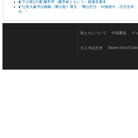
天下の第1行書 蘭亭序（蘭亭叙ともいう）褚遂良摹本
丁仕美大篆书法横幅《卿云歌》释文：“卿云烂兮，纠缦缦兮，日月光华，
兮。”
私たちについて
中国書道
ウ
Skyren Art of Chi
天人书法艺术