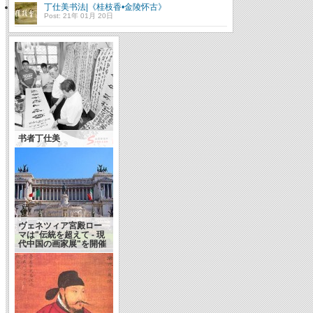
丁仕美书法|《桂枝香•金陵怀古》
Post: 21年 01月 20日
书者丁仕美
ヴェネツィア宮殿ロー
マは"伝統を超えて - 現
代中国の画家展"を開催