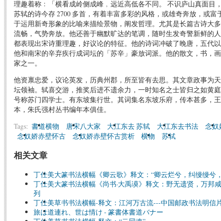
理趣着称﹕「横看成岭侧成峰﹐远近高低各不同。 不识庐山真面目
苏轼的诗今存 2700 多首，有着丰富多彩的风格，或雄奇奔放，或
于运用新奇形象的比喻来描绘景物，阐发哲理。尤其是长篇古诗大多
流畅，气势奔放。他还善于幽默旷达的笔调，随时生发奇警新鲜的人
都表现出宋诗重理趣，好议论的特征。他的诗词冲破了晚唐，五代以
他和南宋的辛弃疾行成词坛的「苏辛」豪放词派。他的散文，书，画
家之一。
他资禀忠爱，议论英发，历典州郡，所至皆有去思。其文章政事为天
坛领袖。轼喜交游，推奖后进不遗余力，一时知名之士皆归之如黄庭
号称苏门四学士。有东坡集行世。其词集名东坡乐府，传本甚多，王
本，朱氏强村丛书编年本俱佳。
Tags:
書道横物
唐宋八大家
大江东去 苏轼
大江东去书法
念奴
念奴娇赤壁怀古
念奴娇赤壁怀古赏析
横物
苏轼
相关文章
丁仕美大篆书法横幅《卿云歌》释文：“卿云烂兮，纠缦缦兮
丁仕美大篆书法横幅《尚书·大禹谟》释文：野无遗贤，万邦咸
列
丁仕美草书书法横幅-释文：江河万古流---中国邮政书法明信
旅は道連れ、世は情け - 篆書体書道バナー