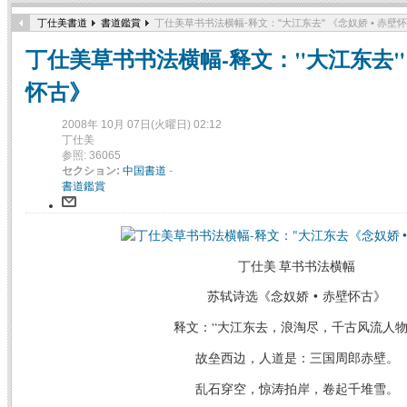
丁仕美書道
書道鑑賞
丁仕美草书书法横幅-释文："大江东去" 《念奴娇 • 赤壁
丁仕美草书书法横幅-释文："大江东去" 
怀古》
2008年 10月 07日(火曜日) 02:12
丁仕美
参照: 36065
セクション:
中国書道
-
書道鑑賞
丁仕美 草书书法横幅
苏轼诗选《念奴娇 • 赤壁怀古》
释文：“大江东去，浪淘尽，千古风流人
故垒西边，人道是：三国周郎赤壁。
乱石穿空，惊涛拍岸，卷起千堆雪。