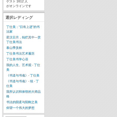
ゲスト 1612 人
がオンラインです
選択レディング
丁仕美：“日有上进”的书
法家
星汉日月，灿烂其中—赏
丁仕美书法
泰山季羡林
丁仕美书法艺术履历
丁仕美书学心语
我的人生、艺术观 - 丁仕
美
《书道与书魂》- 丁仕美
《书道与书魂》- 续 - 丁
仕美
我所认识和体悟的大师品
格
书法的阴柔与阳刚之美
仰望一个伟大的梦想