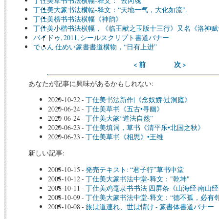
丁仕美草书书法横幅-释文：“云冈魂”
丁仕美大篆书法横幅-释文：“天地一气，大化如流".
丁仕美榜书书法横幅《神韵》
丁仕美小楷书法横幅，《临王献之玉版十三行》又名《洛神赋
バイドゥ, 2011, シールスクリプト書道バナー
でぃん 仕めい篆書書道横物，“日有上进”
< 前
次 >
あなたが記事に興味があるかもしれない:
2020-10-22
-
丁仕美书法新作|《念奴娇·过洞庭》
2020-06-24
-
丁仕美草书《五古•寻幽》
2020-06-24
-
丁仕美大篆“道法自然”
2020-06-23
-
丁仕美填词，草书《清平乐•北国之秋》
2020-06-23
-
丁仕美草书《相思》•王维
新しい記事:
2008-10-15
-
発売テキスト: “君子行”草书中堂
2008-10-12
-
丁仕美大篆书法中堂-释文："乾坤"
2008-10-11
-
丁仕美鸡毫隶书书法 四屏条《山海经·南山
2008-10-09
-
丁仕美大篆书法中堂-释文：“德不孤，必有邻
2008-10-08
-
旅は道連れ、世は情け - 篆書体書道バナー