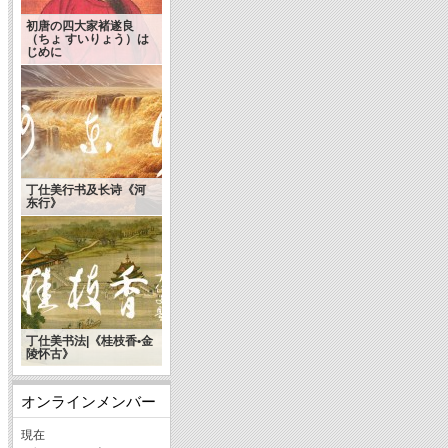
初唐の四大家褚遂良
（ちょ すいりょう）は
じめに
丁仕美行书及长诗《河
东行》
丁仕美书法|《桂枝香•金
陵怀古》
オンラインメンバー
現在