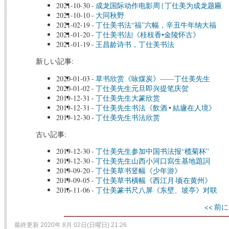
2021-10-30
-
成龙国际动作电影周 | 丁仕美为成龙题匾
2021-10-10
-
大同秋野
2021-02-19
-
丁仕美书法“福”六幅，辛丑牛年纳大福
2021-01-20
-
丁仕美书法|《桂枝香•金陵怀古》
2021-01-19
-
王昌龄诗书，丁仕美书法
新しい記事:
2020-01-03
-
草书欣赏《咏煤炭》——丁仕美先生
2020-01-02
-
丁仕美先生元旦即兴提笔庆贺
2019-12-31
-
丁仕美先生大篆欣赏
2019-12-31
-
丁仕美先生书法《飲酒 • 結廬在人境》
2019-12-30
-
丁仕美先生书法欣赏
古い記事:
2019-12-30
-
丁仕美先生参加中国书法报“榄菊杯”
2019-12-30
-
丁仕美先生山西小河口寫生基地題詞
2019-09-20
-
丁仕美草书竖幅《少年游》
2019-09-05
-
丁仕美草书橫幅《西江月·顷在黄州》
2016-11-06
-
丁仕美篆书尺八屏《东壁、坡亭》对联
<< 前に
最終更新 2020年 8月 02日(日曜日) 21:26