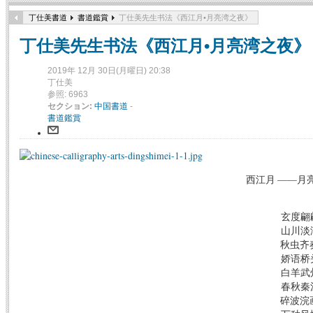
丁仕美書道
書道鑑賞
丁仕美先生书法《西江月•月亮湾之夜》
丁仕美先生书法《西江月•月亮湾之夜》
2019年 12月 30日(月曜日) 20:38
丁仕美
参照: 6963
セクション:
中国書道
-
書道鑑賞
西江月 ——月
玄度翩
山川淡
秋虫齐奏
娇语桥
白羊武
春秋秦
碎波浣画