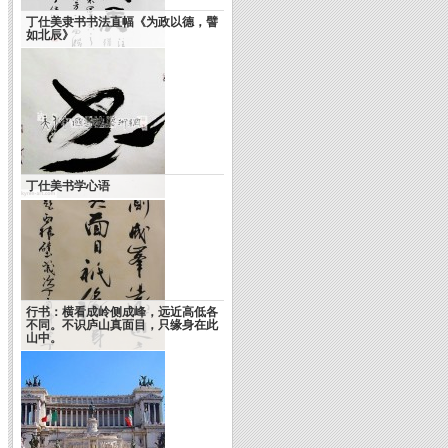
丁仕美隶书书法直幅《为政以德，譬
如北辰》
丁仕美书学心语
肖云儒自说——书法程式与生命表达
行书：横看成岭侧成峰，远近高低各
不同。不识庐山真面目，只缘身在此
山中。