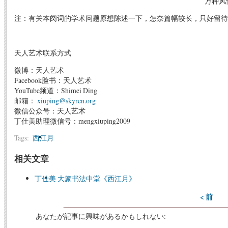
万种风
注：有关本阕词的学术问题原想陈述一下，怎奈篇幅较长，只好留待
天人艺术联系方式
微博：天人艺术
Facebook脸书：天人艺术
YouTube频道：Shimei Ding
邮箱：
xiuping@skyren.org
微信公众号：天人艺术
丁仕美助理微信号：mengxiuping2009
Tags:
西江月
相关文章
丁仕美 大篆书法中堂《西江月》
< 前
あなたが記事に興味があるかもしれない: