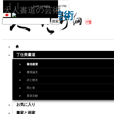
08
07
2026
Last update
08:15:27 PM
天人書道の芸術
天人書道の芸術
丁仕美書道
書道鑑賞
書道論文
詩と散文
問と答
英语文献
お気に入り
書家と画家