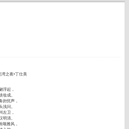
亮湾之夜•丁仕美
翩浮起，
淡妆成。
勿忧声，
头浅问。
州左卫，
汉明清。
颂雅风，