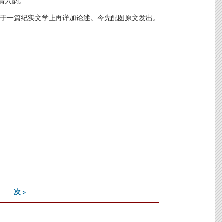
情入韵。
于一篇纪实文学上再详加论述。今先配图原文发出。
次 >