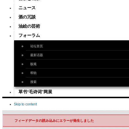
ニュース
酒の冗談
油絵の芸術
フォーラム
论坛首页
最新话题
版规
帮助
搜索
草书“毛诗词”网展
Skip to content
フィードデータの読み込みにエラーが発生しました