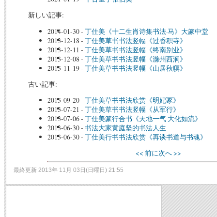
新しい記事:
2014-01-30
-
丁仕美《十二生肖诗集书法·马》大篆中堂
2013-12-18
-
丁仕美草书书法竖幅《过香积寺》
2013-12-11
-
丁仕美草书书法竖幅《终南别业》
2013-12-08
-
丁仕美草书书法竖幅《滁州西涧》
2013-11-19
-
丁仕美草书书法竖幅《山居秋暝》
古い記事:
2013-09-20
-
丁仕美草书书法欣赏《明妃冢》
2013-07-21
-
丁仕美草书书法竖幅《从军行》
2013-07-06
-
丁仕美篆行合书《天地一气 大化如流》
2013-06-30
-
书法大家黄庭坚的书法人生
2013-06-30
-
丁仕美行书书法欣赏《再谈书道与书魂》
<< 前に
次へ >>
最終更新 2013年 11月 03日(日曜日) 21:55