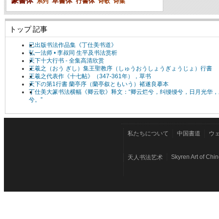
篆書体
草書体
行書体
系列
诗歌
诗集
トップ 記事
已出版书法作品集《丁仕美书道》
弘一法师 • 李叔同 生平及书法赏析
天下十大行书 - 全集高清欣赏
王羲之（おう ぎし）集王聖教序（しゅうおうしょうぎょうじょ）行書
王羲之代表作《十七帖》（347-361年），草书
天下の第1行書 蘭亭序（蘭亭叙ともいう）褚遂良摹本
丁仕美大篆书法横幅《卿云歌》释文：“卿云烂兮，纠缦缦兮，日月光华，
兮。”
私たちについて
中国書道
ウ
Skyren Art of Chi
天人书法艺术