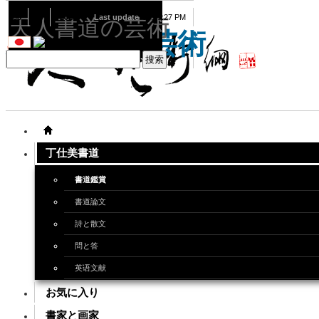
08
09
2026
Last update
08:15:27 PM
天人書道の芸術
天人書道の芸術
丁仕美書道
書道鑑賞
書道論文
詩と散文
問と答
英语文献
お気に入り
書家と画家