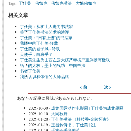
Tags:
丁仕美
佛如也
佛如也书法
大篆佛如也
相关文章
丁仕美：从矿山人走向书法家
关于丁仕美书法艺术的述评
丁仕美：“日有上进”的书法家
我眼中的丁仕美-转载
丁仕美的君子风 - 转载
天使乎，白狼乎？
丁仕美先生为山西左云大楞严寺楞严宝刹撰写楹联
纸上的太极，墨上的气功：中国书法
书者丁仕美
我所认识和体悟的大师品格
< 前
次 >
あなたが記事に興味があるかもしれない:
2021-10-30
-
成龙国际动作电影周 | 丁仕美为成龙题匾
2021-10-10
-
大同秋野
2021-01-20
-
丁仕美书法|《桂枝香•金陵怀古》
2021-01-19
-
王昌龄诗书，丁仕美书法
2021-01-19
-
千古圣手张伯英