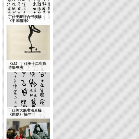
丁仕美篆行合书横幅
《中国精神》
《鸡》 丁仕美十二生肖
诗集书法
丁仕美大篆书法直幅
《周易》 摘句