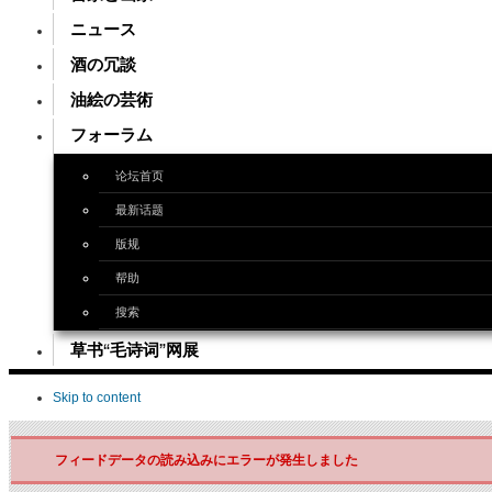
ニュース
酒の冗談
油絵の芸術
フォーラム
论坛首页
最新话题
版规
帮助
搜索
草书“毛诗词”网展
Skip to content
フィードデータの読み込みにエラーが発生しました