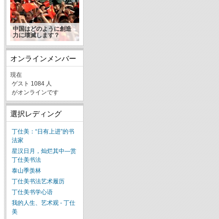
中国はどのように創造
力に壊滅します？
オンラインメンバー
現在
ゲスト 1084 人
がオンラインです
選択レディング
丁仕美：“日有上进”的书
法家
星汉日月，灿烂其中—赏
丁仕美书法
泰山季羡林
丁仕美书法艺术履历
丁仕美书学心语
我的人生、艺术观 - 丁仕
美