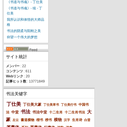
《书道与书魂》- 丁仕美
《书道与书魂》- 续 - 丁
仕美
我所认识和体悟的大师品
格
书法的阴柔与阳刚之美
仰望一个伟大的梦想
Feed
サイト統計
メンバー
: 22
コンテンツ
: 611
Webリンク
: 20
記事ヒット数
: 13771849
书法关键字
丁仕美
丁仕美大篆
中国书
丁仕美草书
丁仕美行书
书法
大
中堂
书法中堂
法
十二生肖
十二生肖书法
篆
横物
書道横物
楷书
榜书
生肖诗
左云
汉字
白晋