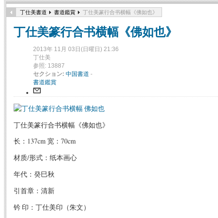
丁仕美書道
書道鑑賞
丁仕美篆行合书横幅《佛如也》
丁仕美篆行合书横幅《佛如也》
2013年 11月 03日(日曜日) 21:36
丁仕美
参照: 13887
セクション:
中国書道
-
書道鑑賞
丁仕美篆行合书横幅《佛如也》
长：137cm 宽：70cm
材质/形式：纸本画心
年代：癸巳秋
引首章：清新
钤 印：丁仕美印（朱文）