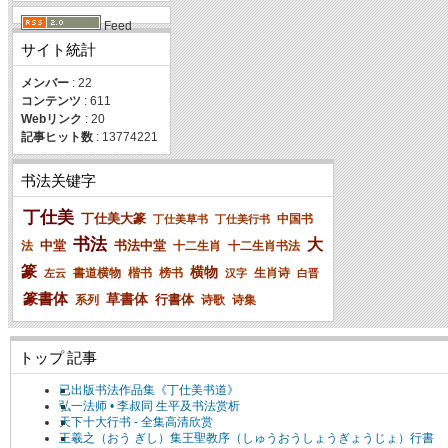
Feed
サイト統計
メンバー
: 22
コンテンツ
: 611
Webリンク
: 20
記事ヒット数
: 13774221
书法关键字
丁仕美
丁仕美大篆
中国书
丁仕美草书
丁仕美行书
书法
大
中堂
书法中堂
法
十二生肖
十二生肖书法
篆
横物
書道横物
楷书
榜书
生肖诗
左云
汉字
白晋
篆書体
草書体
行書体
系列
诗歌
诗集
トップ 記事
已出版书法作品集《丁仕美书道》
弘一法师 • 李叔同 生平及书法赏析
天下十大行书 - 全集高清欣赏
王羲之（おう ぎし）集王聖教序（しゅうおうしょうぎょうじょ）行書