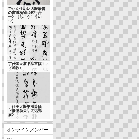
でぃん仕めい大篆篆書
の書道横物《知行合
一》（ちこうごうい
文怀沙的真实年龄 国学
つ）
大师的荒诞人生
丁仕美大篆书法直幅
《琴歌》
丁仕美大篆书法直幅
《惟德动天，无远弗
届》
オンラインメンバー