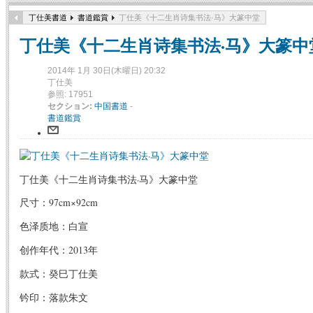
丁仕美書道
書道鑑賞
丁仕美《十二生肖诗集书法·马》大篆中堂
丁仕美《十二生肖诗集书法·马》大篆中
2014年 1月 30日(木曜日) 20:32
丁仕美
参照: 17951
セクション:
中国書道
-
書道鑑賞
丁仕美《十二生肖诗集书法·马》大篆中堂
尺寸：97cm×92cm
色泽质地：白宣
创作年代：2013年
款式：癸巳丁仕美
钤印：落款朱文