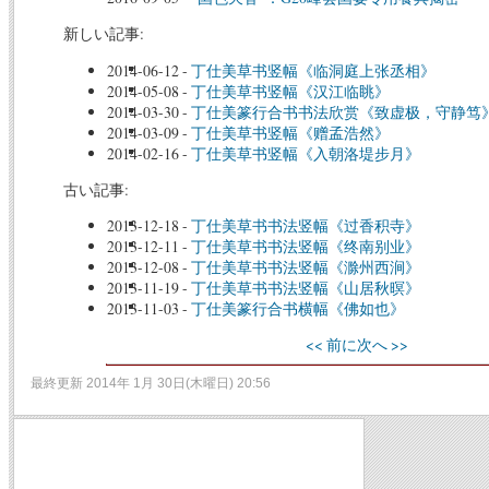
新しい記事:
2014-06-12
-
丁仕美草书竖幅《临洞庭上张丞相》
2014-05-08
-
丁仕美草书竖幅《汉江临眺》
2014-03-30
-
丁仕美篆行合书书法欣赏《致虚极，守静笃
2014-03-09
-
丁仕美草书竖幅《赠孟浩然》
2014-02-16
-
丁仕美草书竖幅《入朝洛堤步月》
古い記事:
2013-12-18
-
丁仕美草书书法竖幅《过香积寺》
2013-12-11
-
丁仕美草书书法竖幅《终南别业》
2013-12-08
-
丁仕美草书书法竖幅《滁州西涧》
2013-11-19
-
丁仕美草书书法竖幅《山居秋暝》
2013-11-03
-
丁仕美篆行合书横幅《佛如也》
<< 前に
次へ >>
最終更新 2014年 1月 30日(木曜日) 20:56