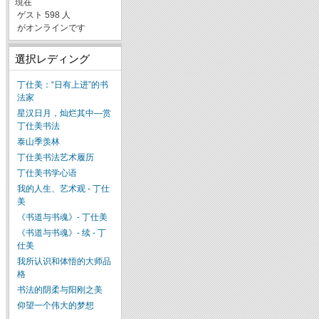
現在
ゲスト 598 人
がオンラインです
選択レディング
丁仕美：“日有上进”的书
法家
星汉日月，灿烂其中—赏
丁仕美书法
泰山季羡林
丁仕美书法艺术履历
丁仕美书学心语
我的人生、艺术观 - 丁仕
美
《书道与书魂》- 丁仕美
《书道与书魂》- 续 - 丁
仕美
我所认识和体悟的大师品
格
书法的阴柔与阳刚之美
仰望一个伟大的梦想