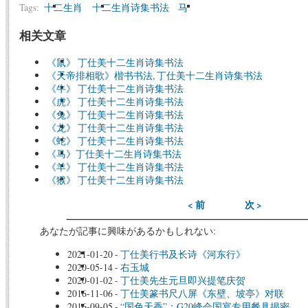
Tags:
十二生肖
十二生肖诗集书法
马
相关文章
《鼠》 丁仕美十二生肖诗集书法
《天帝排相歌》楷书书法, 丁仕美十二生肖诗集书法
《牛》 丁仕美十二生肖诗集书法
《虎》 丁仕美十二生肖诗集书法
《兔》 丁仕美十二生肖诗集书法
《龙》 丁仕美十二生肖诗集书法
《蛇》 丁仕美十二生肖诗集书法
《马》丁仕美十二生肖诗集书法
《羊》 丁仕美十二生肖诗集书法
《猴》 丁仕美十二生肖诗集书法
< 前
次 >
あなたが記事に興味があるかもしれない:
2021-01-20
-
丁仕美行书及长诗《河东行》
2020-05-14
-
右玉城
2020-01-02
-
丁仕美先生元旦即兴提笔庆贺
2016-11-06
-
丁仕美篆书尺八屏《东壁、坡亭》对联
2016-09-05
-
“国色天香”：G20峰会国宴专用餐具揭密