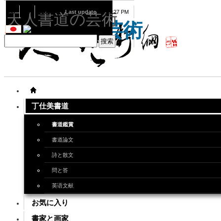
08
10
2026
Last update
08:15:27 PM
天人書道の芸術
天人書道の芸術
丁仕美書道
書道鑑賞
書道論文
詩と散文
問と答
英语文献
お気に入り
書家と画家