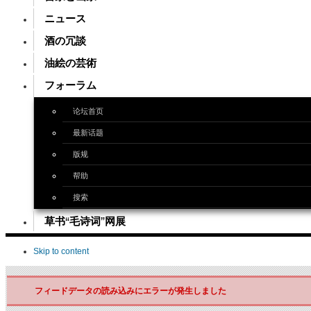
ニュース
酒の冗談
油絵の芸術
フォーラム
论坛首页
最新话题
版规
帮助
搜索
草书“毛诗词”网展
Skip to content
フィードデータの読み込みにエラーが発生しました