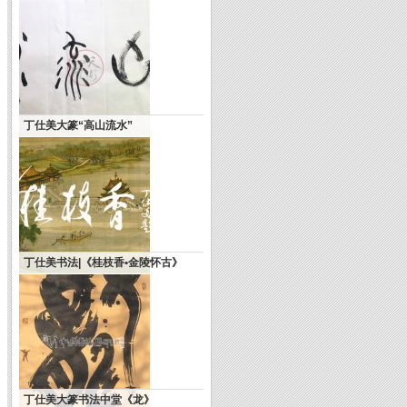
丁仕美大篆“高山流水”
丁仕美书法|《桂枝香•金陵怀古》
丁仕美大篆书法中堂《龙》