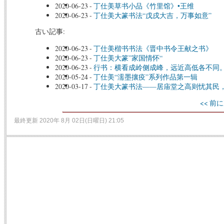
2020-06-23
-
丁仕美草书小品《竹里馆》•王维
2020-06-23
-
丁仕美大篆书法“戊戌大吉，万事如意”
古い記事:
2020-06-23
-
丁仕美楷书书法《晋中书令王献之书》
2020-06-23
-
丁仕美大篆”家国情怀“
2020-06-23
-
行书：横看成岭侧成峰，远近高低各不同
2020-05-24
-
丁仕美“濡墨攘疫”系列作品第一辑
2020-03-17
-
丁仕美大篆书法——居庙堂之高则忧其民
<< 前に
最終更新 2020年 8月 02日(日曜日) 21:05