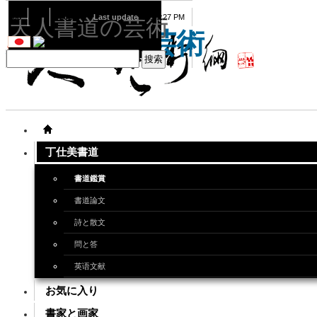
08
07
2026
Last update
08:15:27 PM
天人書道の芸術
天人書道の芸術
丁仕美書道
書道鑑賞
書道論文
詩と散文
問と答
英语文献
お気に入り
書家と画家