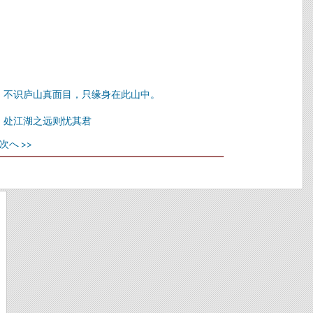
。不识庐山真面目，只缘身在此山中。
，处江湖之远则忧其君
次へ >>