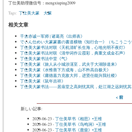
丁仕美助理微信号：mengxiuping2009
Tags:
丁仕美大篆
大篆
相关文章
千古赤诚一军师 | 诸葛亮《出师表》
でぃん仕めい大篆篆書の書道横物《知行合一》（ちこうごう
丁仕美大篆书法对联《天机清旷长生海，心地光明不夜灯》
丁仕美大篆书法对联《清华词作云霞彩，典重文成金石声》
丁仕美大篆书法中堂《气》
丁仕美大篆《旅人从小城涉瀗至，武夫于大湖陟道来》
丁仕美大篆《水惟善下方成海，山不矜高自极天》
丁仕美大篆《庸德嘉力克敌大邦，进贤任能兴我社稷》
丁仕美大篆《鼠年吉祥》
丁仕美大篆书法——居庙堂之高则忧其民，处江湖之远则忧其
< 前
新しい記事:
2020-06-23
-
丁仕美草书《相思》•王维
2020-06-23
-
丁仕美草书《鸟鸣涧》•王维
2020-06-23
-
丁仕美草书《鹿柴》•王维