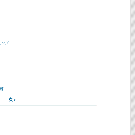
いつ）
君
次 >