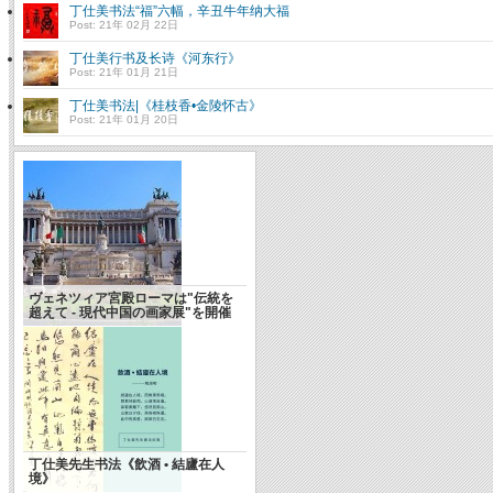
丁仕美书法“福”六幅，辛丑牛年纳大福
Post: 21年 02月 22日
丁仕美行书及长诗《河东行》
Post: 21年 01月 21日
丁仕美书法|《桂枝香•金陵怀古》
Post: 21年 01月 20日
ヴェネツィア宮殿ローマは"伝統を
超えて - 現代中国の画家展"を開催
丁仕美先生书法《飲酒 • 結廬在人
境》