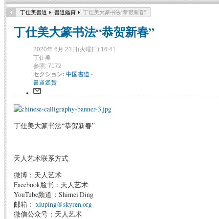
丁仕美書道
書道鑑賞
丁仕美大篆书法“恭贺新春”
丁仕美大篆书法“恭贺新春”
2020年 6月 23日(火曜日) 16:41
丁仕美
参照: 7172
セクション:
中国書道
-
書道鑑賞
丁仕美大篆书法“恭贺新春”
天人艺术联系方式
微博：天人艺术
Facebook脸书：天人艺术
YouTube频道：Shimei Ding
邮箱：
xiuping@skyren.org
微信公众号：天人艺术