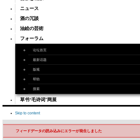
ニュース
酒の冗談
油絵の芸術
フォーラム
论坛首页
最新话题
版规
帮助
搜索
草书“毛诗词”网展
Skip to content
フィードデータの読み込みにエラーが発生しました