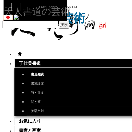
08
06
2026
Last update
08:15:27 PM
天人書道の芸術
天人書道の芸術
丁仕美書道
書道鑑賞
書道論文
詩と散文
問と答
英语文献
お気に入り
書家と画家