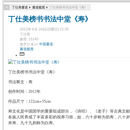
丁仕美書道
書道鑑賞
丁仕美榜书书法中堂《寿》
丁仕美榜书书法中堂《寿》
2012年 6月 24日(日曜日) 21:35
丁仕美
参照: 15145
セクション:
中国書道
-
書道鑑賞
丁仕美榜书书法中堂《寿》
书法释文：寿
创作时间：2012年
作品尺寸：122cm×35cm
寿文化是中国国学的重要组成部分，《诗经》、《老子》等古典文献
各族人民养成了丰富多彩的祝寿习俗，如，六十岁称为初寿，八十岁
米寿、九十九则称为白寿。