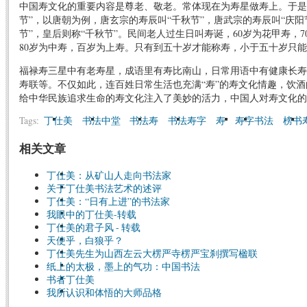
中国寿文化的重要内容是尊老、敬老。常体现在为寿星做寿上。于是
节”，以唐朝为例，唐玄宗的寿辰叫“千秋节”，唐武宗的寿辰叫“庆阳
节”，皇后则称“千秋节”。民间老人过生日叫寿诞，60岁为花甲寿，7
80岁为中寿，百岁为上寿。只有到五十岁才能称寿，小于五十岁只
福禄寿三星中有老寿星，成语里有寿比南山，日常用语中有健康长寿
寿联等。不仅如此，连百姓日常生活也充满“寿”的寿文化情趣，饮
给中华民族追求生命的寿文化注入了美妙的活力，中国人对寿文化的
Tags:
丁仕美
书法中堂
书法寿
书法寿字
寿
寿字书法
榜书
相关文章
丁仕美：从矿山人走向书法家
关于丁仕美书法艺术的述评
丁仕美：“日有上进”的书法家
我眼中的丁仕美-转载
丁仕美的君子风 - 转载
天使乎，白狼乎？
丁仕美先生为山西左云大楞严寺楞严宝刹撰写楹联
纸上的太极，墨上的气功：中国书法
书者丁仕美
我所认识和体悟的大师品格