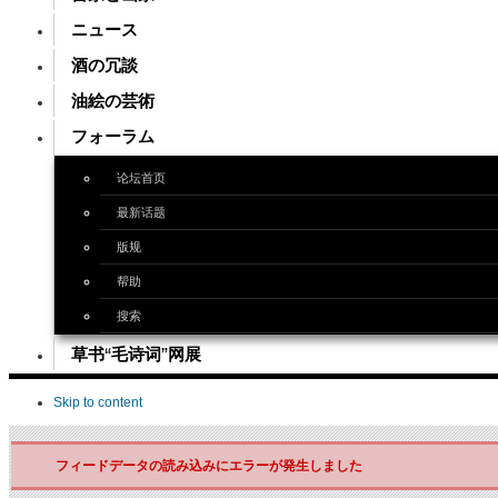
ニュース
酒の冗談
油絵の芸術
フォーラム
论坛首页
最新话题
版规
帮助
搜索
草书“毛诗词”网展
Skip to content
フィードデータの読み込みにエラーが発生しました