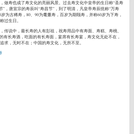
，做寿也成了寿文化的亮丽风景。过去寿文化中皇帝的生日称“圣寿
节”，唐宣宗的寿辰叫“寿昌节”，到了明清，凡皇帝寿辰统称“万寿
0岁为古稀寿，80、90为耄耋寿，百岁为期颐寿，并称60岁为下寿，
能称过生日。
，传说中，最长寿的人有彭祖，祝寿用品中有寿面、寿糕、寿桃、
酒的有长寿酒，吃面的有长寿面，宴席有长寿宴，寿文化无处不在，
追求，无时不在；中国的寿文化，无所不至。
寿