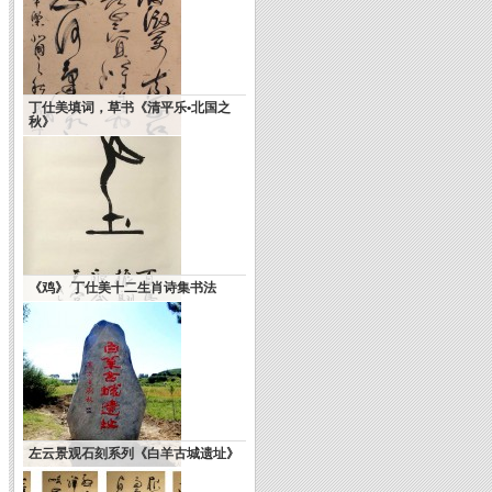
丁仕美填词，草书《清平乐•北国之
秋》
《鸡》 丁仕美十二生肖诗集书法
左云景观石刻系列《白羊古城遗址》
肖云儒自说——书法程式与生命表达