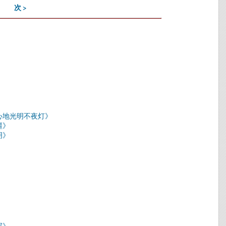
次 >
心地光明不夜灯》
疆》
明》
届》