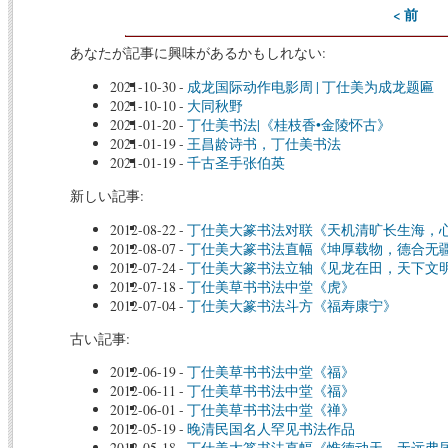
< 前
あなたが記事に興味があるかもしれない:
2021-10-30
-
成龙国际动作电影周 | 丁仕美为成龙题匾
2021-10-10
-
大同秋野
2021-01-20
-
丁仕美书法|《桂枝香•金陵怀古》
2021-01-19
-
王昌龄诗书，丁仕美书法
2021-01-19
-
千古圣手张伯英
新しい記事:
2012-08-22
-
丁仕美大篆书法对联《天机清旷长生海，
2012-08-07
-
丁仕美大篆书法直幅《坤厚载物，德合无
2012-07-24
-
丁仕美大篆书法立轴《见龙在田，天下文
2012-07-18
-
丁仕美草书书法中堂《虎》
2012-07-04
-
丁仕美大篆书法斗方《福寿康宁》
古い記事:
2012-06-19
-
丁仕美草书书法中堂《福》
2012-06-11
-
丁仕美草书书法中堂《福》
2012-06-01
-
丁仕美草书书法中堂《禅》
2012-05-19
-
晚清民国名人罕见书法作品
2012-05-18
-
丁仕美大篆书法直幅《惟德动天，无远弗