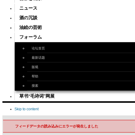
ニュース
酒の冗談
油絵の芸術
フォーラム
论坛首页
最新话题
版规
帮助
搜索
草书“毛诗词”网展
Skip to content
フィードデータの読み込みにエラーが発生しました