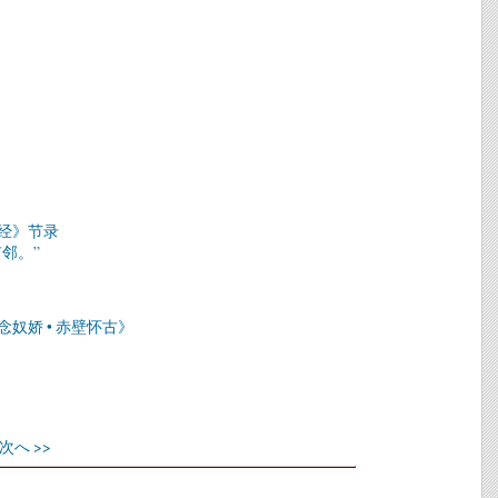
山经》节录
邻。”
念奴娇 • 赤壁怀古》
次へ >>