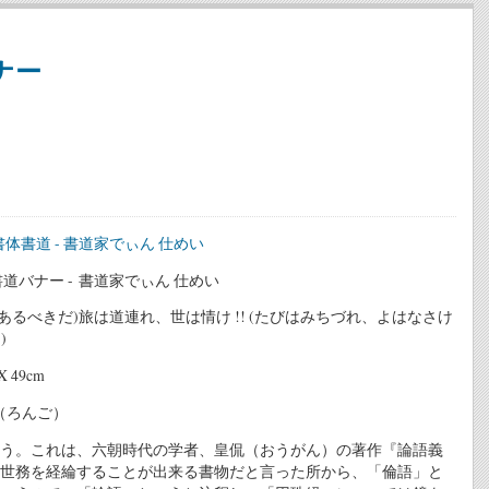
ナー
道バナー - 書道家でぃん 仕めい
るべきだ)旅は道連れ、世は情け !! (たびはみちづれ、よはなさけ
!)
X 49cm
（ろんご）
う。これは、六朝時代の学者、皇侃（おうがん）の著作『論語義
世務を経綸することが出来る書物だと言った所から、「倫語」と