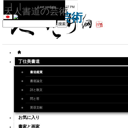
08
08
2026
Last update
08:15:27 PM
天人書道の芸術
天人書道の芸術
丁仕美書道
書道鑑賞
書道論文
詩と散文
問と答
英语文献
お気に入り
書家と画家