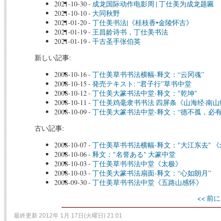
2021-10-30
-
成龙国际动作电影周 | 丁仕美为成龙题匾
2021-10-10
-
大同秋野
2021-01-20
-
丁仕美书法|《桂枝香•金陵怀古》
2021-01-19
-
王昌龄诗书，丁仕美书法
2021-01-19
-
千古圣手张伯英
新しい記事:
2008-10-16
-
丁仕美草书书法横幅-释文：“云冈魂”
2008-10-15
-
発売テキスト: “君子行”草书中堂
2008-10-12
-
丁仕美大篆书法中堂-释文："乾坤"
2008-10-11
-
丁仕美鸡毫隶书书法 四屏条《山海经·南
2008-10-09
-
丁仕美大篆书法中堂-释文：“德不孤，必有
古い記事:
2008-10-07
-
丁仕美草书书法横幅-释文："大江东去" 《
2008-10-06
-
释文："名誉ある" 大篆中堂
2008-10-03
-
丁仕美草书书法中堂《太极》
2008-10-03
-
丁仕美大篆书法扇面-释文：“心如朗月”
2008-09-30
-
丁仕美草书书法中堂《五路山感怀》
<< 前に
最終更新 2012年 1月 17日(火曜日) 21:01