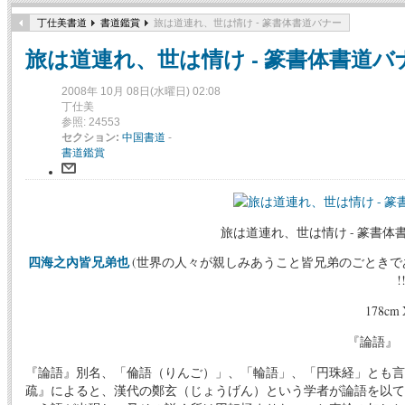
丁仕美書道
書道鑑賞
旅は道連れ、世は情け - 篆書体書道バナー
旅は道連れ、世は情け - 篆書体書道バ
2008年 10月 08日(水曜日) 02:08
丁仕美
参照: 24553
セクション:
中国書道
-
書道鑑賞
旅は道連れ、世は情け - 篆書体書
四海之內皆兄弟也
(世界の人々が親しみあうこと皆兄弟のごときであ
!
178cm 
『論語』
『論語』別名、「倫語（りんご）」、「輪語」、「円珠経」とも言
疏』によると、漢代の鄭玄（じょうげん）という学者が論語を以て