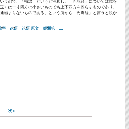
いうので、「輪語」というと注釈し、「円珠経」については鏡を
玉）は一寸四方の小さいものでも上下四方を照らすものであり、
通極まりないものである、という所から「円珠経」と言うと説か
篆字
论语
论语 原文
颜渊第十二
次 >