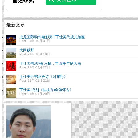
最新文章
成龙国际动作电影周 | 丁仕美为成龙题匾
Post: 21年 10月 31日
大同秋野
Post: 21年 10月 10日
丁仕美书法“福”六幅，辛丑牛年纳大福
Post: 21年 02月 22日
丁仕美行书及长诗《河东行》
Post: 21年 01月 21日
丁仕美书法|《桂枝香•金陵怀古》
Post: 21年 01月 20日