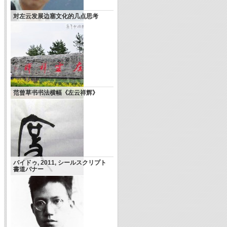
对左云发展边塞文化的几点思考
范曾草书书法横幅《左云祥辉》
バイドゥ, 2011, シールスクリプト
書道バナー