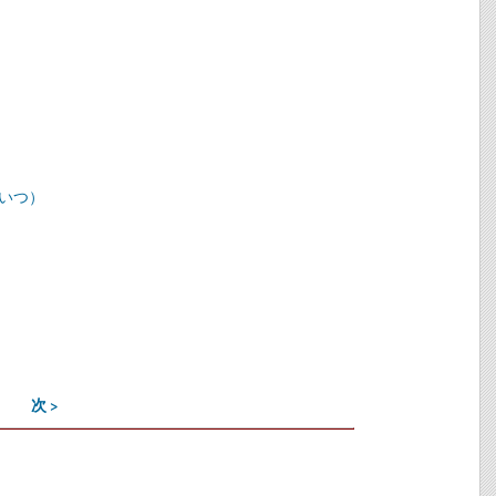
いつ）
次 >