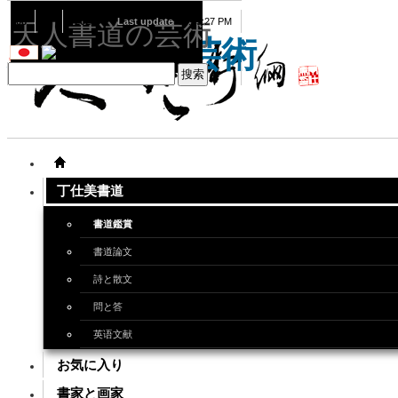
08
07
2026
Last update
08:15:27 PM
天人書道の芸術
天人書道の芸術
丁仕美書道
書道鑑賞
書道論文
詩と散文
問と答
英语文献
お気に入り
書家と画家