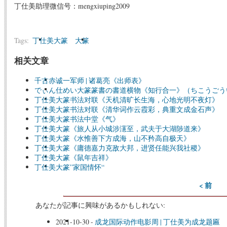
丁仕美助理微信号：mengxiuping2009
Tags:
丁仕美大篆
大篆
相关文章
千古赤诚一军师 | 诸葛亮《出师表》
でぃん仕めい大篆篆書の書道横物《知行合一》（ちこうごう
丁仕美大篆书法对联《天机清旷长生海，心地光明不夜灯》
丁仕美大篆书法对联《清华词作云霞彩，典重文成金石声》
丁仕美大篆书法中堂《气》
丁仕美大篆《旅人从小城涉瀗至，武夫于大湖陟道来》
丁仕美大篆《水惟善下方成海，山不矜高自极天》
丁仕美大篆《庸德嘉力克敌大邦，进贤任能兴我社稷》
丁仕美大篆《鼠年吉祥》
丁仕美大篆”家国情怀“
< 前
あなたが記事に興味があるかもしれない:
2021-10-30
-
成龙国际动作电影周 | 丁仕美为成龙题匾