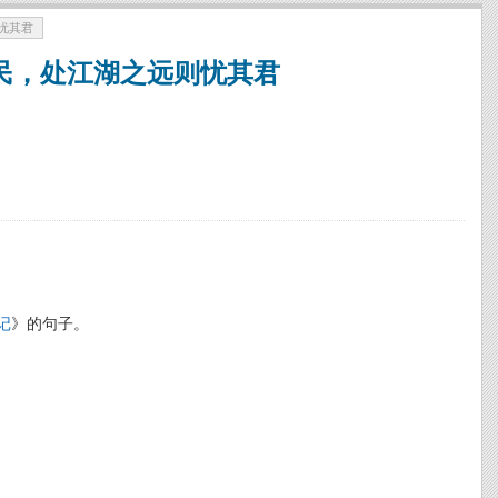
忧其君
民，处江湖之远则忧其君
记
》的句子。