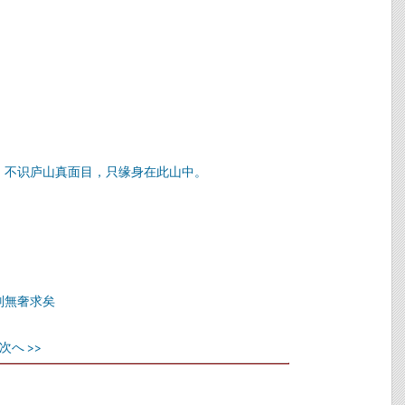
。不识庐山真面目，只缘身在此山中。
别無奢求矣
次へ >>