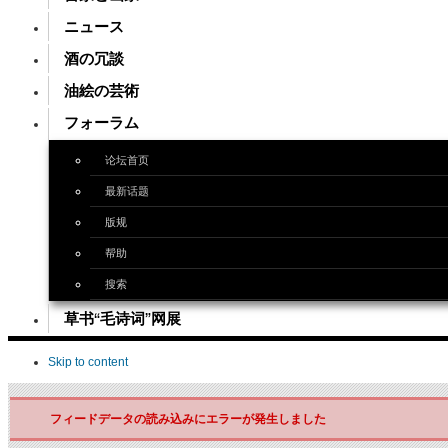
ニュース
酒の冗談
油絵の芸術
フォーラム
论坛首页
最新话题
版规
帮助
搜索
草书“毛诗词”网展
Skip to content
フィードデータの読み込みにエラーが発生しました