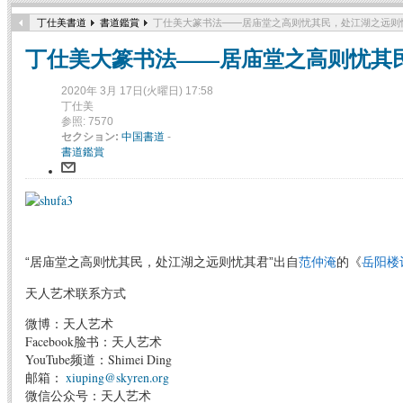
丁仕美書道
書道鑑賞
丁仕美大篆书法——居庙堂之高则忧其民，处江湖之远则
丁仕美大篆书法——居庙堂之高则忧其
2020年 3月 17日(火曜日) 17:58
丁仕美
参照: 7570
セクション:
中国書道
-
書道鑑賞
“居庙堂之高则忧其民，处江湖之远则忧其君”出自
范仲淹
的《
岳阳楼
天人艺术联系方式
微博：天人艺术
Facebook脸书：天人艺术
YouTube频道：Shimei Ding
邮箱：
xiuping@skyren.org
微信公众号：天人艺术