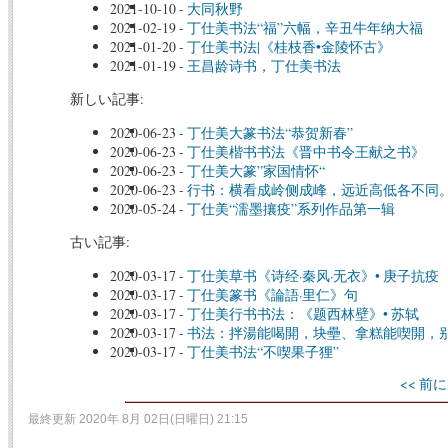
2021-10-10
-
大同秋野
2021-02-19
-
丁仕美书法“福”六幅，辛丑牛年纳大福
2021-01-20
-
丁仕美书法|《桂枝香•金陵怀古》
2021-01-19
-
王昌龄诗书，丁仕美书法
新しい記事:
2020-06-23
-
丁仕美大篆书法“恭贺新春”
2020-06-23
-
丁仕美楷书书法《晋中书令王献之书》
2020-06-23
-
丁仕美大篆”家国情怀“
2020-06-23
-
行书：横看成岭侧成峰，远近高低各不同
2020-05-24
-
丁仕美“濡墨攘疫”系列作品第一辑
古い記事:
2020-03-17
-
丁仕美草书《诗经·秦风·无衣》• 庚子抗疫
2020-03-17
-
丁仕美篆书《論語·里仁》句
2020-03-17
-
丁仕美行书书法：《题西林壁》• 苏轼
2020-03-17
-
书法：拌湯能喝開，块壘、拿糕能喫開，
2020-03-17
-
丁仕美书法“不喫果子狸”
<< 前に
最終更新 2020年 8月 02日(日曜日) 21:15