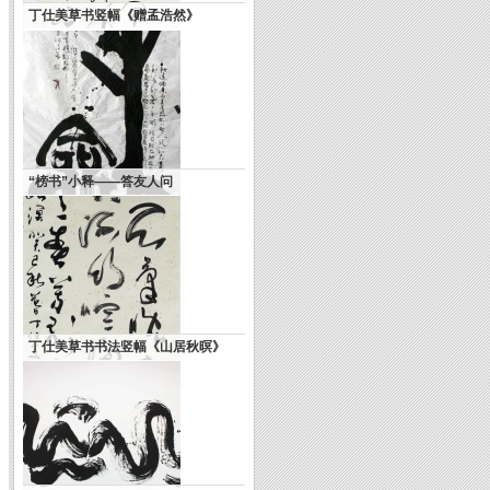
丁仕美草书竖幅《赠孟浩然》
不如拿韩寒和周久耕比一比(转载)
“榜书”小释——答友人问
丁仕美草书书法竖幅《山居秋暝》