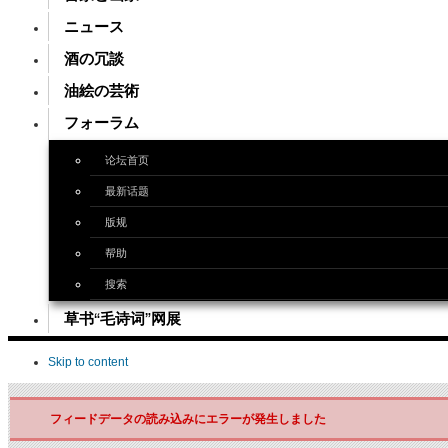
ニュース
酒の冗談
油絵の芸術
フォーラム
论坛首页
最新话题
版规
帮助
搜索
草书“毛诗词”网展
Skip to content
フィードデータの読み込みにエラーが発生しました