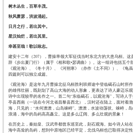
树木丛生，百草丰茂。
秋风萧瑟，洪波涌起。
日月之行，若出其中。
星汉灿烂，若出其里。
幸甚至哉！歌以咏志。
建安十二年（207），曹操率领大军征伐当时东北方的大患乌桓。
辞《步出夏门行》（属于《相和歌•瑟调曲》）。这一组诗包括五个
《观沧海》、《冬十月》、《河朔寒》（亦作《土不同》）、《龟虽
四篇则可以独立成篇。
《观沧海》是这年九月曹操北征乌桓胜利班师途中登临碣石山时所作
的雄伟壮丽，既刻划了高山大海的动人形象，更表达了诗人豪迈乐观
诗中出现较早的名作之一。首二句“东临碣石，以观沧海”，写诗人
亭县西南（一说在今河北省昌黎县西北），汉时还在陆上，面对着渤
海，只见的：“水何澹澹，山岛竦峙”。澹澹，水波动荡状。竦峙，
浪涌，海中的岛屿高高矗立。这是多么辽阔、多么壮观的景象！
在历史上，秦始皇、汉武帝都曾东巡至此，刻石观海。如今诗人站在
海中高耸的岛屿，想到中原地区已经平定，北伐乌桓也已取得决定性