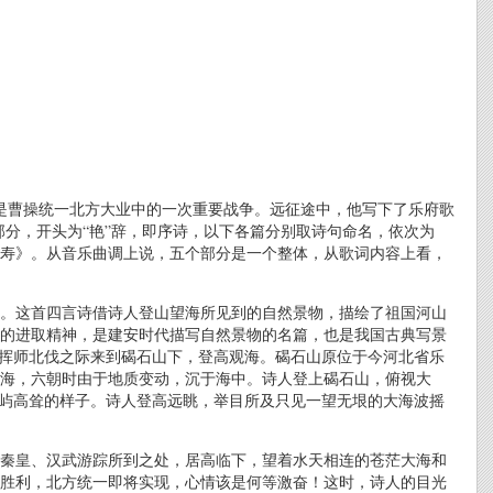
这是曹操统一北方大业中的一次重要战争。远征途中，他写下了乐府歌
部分，开头为“艳”辞，即序诗，以下各篇分别取诗句命名，依次为
寿》。从音乐曲调上说，五个部分是一个整体，从歌词内容上看，
。这首四言诗借诗人登山望海所见到的自然景物，描绘了祖国河山
的进取精神，是建安时代描写自然景物的名篇，也是我国古典写景
于挥师北伐之际来到碣石山下，登高观海。碣石山原位于今河北省乐
海，六朝时由于地质变动，沉于海中。诗人登上碣石山，俯视大
岛屿高耸的样子。诗人登高远眺，举目所及只见一望无垠的大海波摇
秦皇、汉武游踪所到之处，居高临下，望着水天相连的苍茫大海和
胜利，北方统一即将实现，心情该是何等激奋！这时，诗人的目光