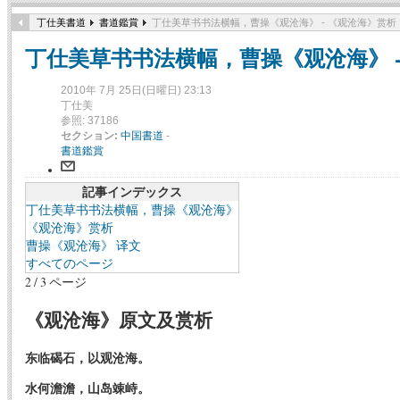
丁仕美書道
書道鑑賞
丁仕美草书书法横幅，曹操《观沧海》 - 《观沧海》赏析
丁仕美草书书法横幅，曹操《观沧海》 -
2010年 7月 25日(日曜日) 23:13
丁仕美
参照: 37186
セクション:
中国書道
-
書道鑑賞
記事インデックス
丁仕美草书书法横幅，曹操《观沧海》
《观沧海》赏析
曹操《观沧海》 译文
すべてのページ
2 / 3 ページ
《观沧海》原文及赏析
东临碣石，以观沧海。
水何澹澹，山岛竦峙。