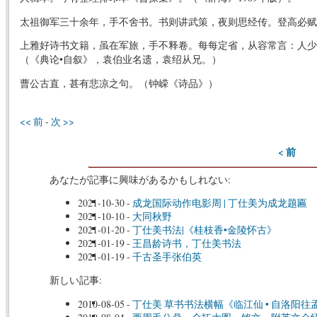
太祖御军三十余年，手不舍书。书则讲武策，夜则思经传。登高必
上雅好诗书文籍，虽在军旅，手不释卷。每每定省，从容常言：人少
（《典论•自叙》，袁伯业名遗，袁绍从兄。）
曹公古直，甚有悲凉之句。（钟嵘《诗品》）
<< 前
-
次 >>
< 前
あなたが記事に興味があるかもしれない:
2021-10-30
-
成龙国际动作电影周 | 丁仕美为成龙题匾
2021-10-10
-
大同秋野
2021-01-20
-
丁仕美书法|《桂枝香•金陵怀古》
2021-01-19
-
王昌龄诗书，丁仕美书法
2021-01-19
-
千古圣手张伯英
新しい記事:
2010-08-05
-
丁仕美 草书书法横幅《临江仙 • 自洛阳