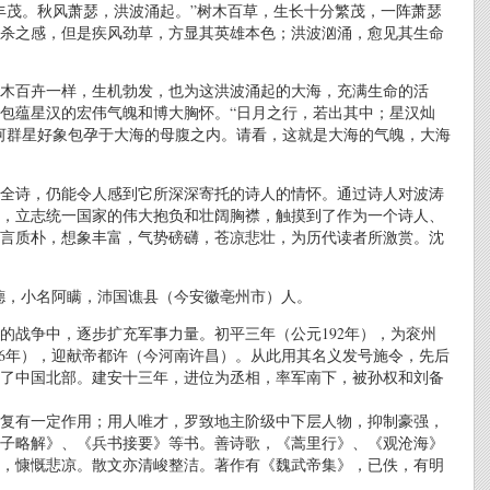
丰茂。秋风萧瑟，洪波涌起。”树木百草，生长十分繁茂，一阵萧瑟
杀之感，但是疾风劲草，方显其英雄本色；洪波汹涌，愈见其生命
木百卉一样，生机勃发，也为这洪波涌起的大海，充满生命的活
包蕴星汉的宏伟气魄和博大胸怀。“日月之行，若出其中；星汉灿
河群星好象包孕于大海的母腹之内。请看，这就是大海的气魄，大海
全诗，仍能令人感到它所深深寄托的诗人的情怀。通过诗人对波涛
，立志统一国家的伟大抱负和壮阔胸襟，触摸到了作为一个诗人、
言质朴，想象丰富，气势磅礴，苍凉悲壮，为历代读者所激赏。沈
德，小名阿瞒，沛国谯县（今安徽亳州市）人。
的战争中，逐步扩充军事力量。初平三年（公元192年），为衮州
96年），迎献帝都许（今河南许昌）。从此用其名义发号施令，先后
了中国北部。建安十三年，进位为丞相，率军南下，被孙权和刘备
复有一定作用；用人唯才，罗致地主阶级中下层人物，抑制豪强，
子略解》、《兵书接要》等书。善诗歌，《蒿里行》、《观沧海》
，慷慨悲凉。散文亦清峻整洁。著作有《魏武帝集》，已佚，有明