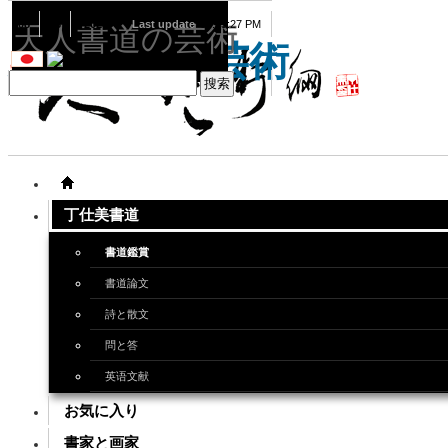
08
08
2026
Last update
08:15:27 PM
天人書道の芸術
天人書道の芸術
丁仕美書道
書道鑑賞
書道論文
詩と散文
問と答
英语文献
お気に入り
書家と画家