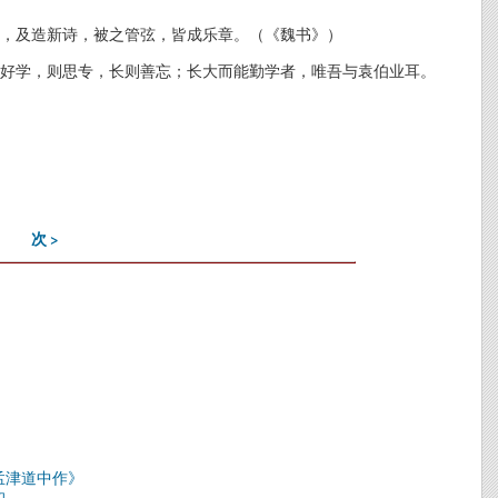
赋，及造新诗，被之管弦，皆成乐章。（《魏书》）
好学，则思专，长则善忘；长大而能勤学者，唯吾与袁伯业耳。
次 >
往孟津道中作》