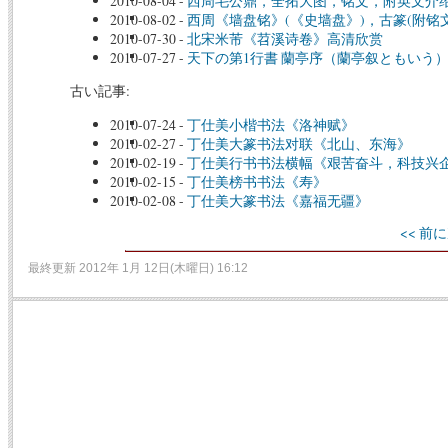
2010-08-04
-
西周毛公鼎，全拓大图，铭文，附英文介
2010-08-02
-
西周《墙盘铭》(《史墙盘》)，古篆(附铭
2010-07-30
-
北宋米芾《苕溪诗卷》高清欣赏
2010-07-27
-
天下の第1行書 蘭亭序（蘭亭叙ともいう
古い記事:
2010-07-24
-
丁仕美小楷书法《洛神赋》
2010-02-27
-
丁仕美大篆书法对联《北山、东海》
2010-02-19
-
丁仕美行书书法横幅《艰苦奋斗，科技兴
2010-02-15
-
丁仕美榜书书法《寿》
2010-02-08
-
丁仕美大篆书法《嘉福无疆》
<< 前に
最終更新 2012年 1月 12日(木曜日) 16:12