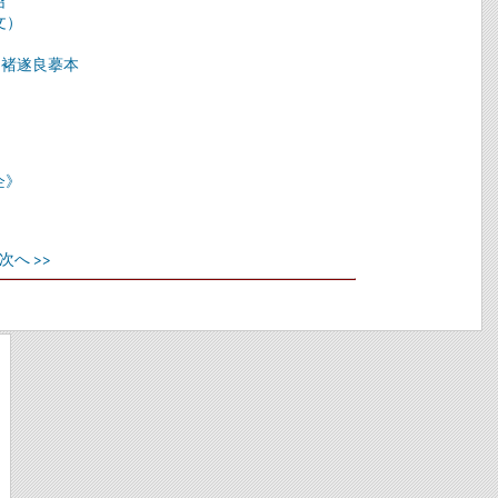
绍
文）
）褚遂良摹本
企》
次へ >>