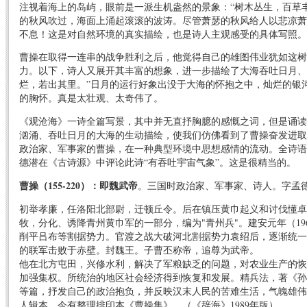
注视着海上的岛屿，眼前是一派生机盎然的景象：“树木丛生，百草
的秋风吹过，海面上涌起滚滚的波涛。尽管萧瑟的秋风给人以悲凉萧
不息！这是对自然环境的真实描绘，也是诗人主观感受的具体写照。
曹操在取得一连串的战争胜利之后，他觉得自己的雄图伟业犹如这树
力。以下，诗人又展开其丰富的想象，进一步描绘了大海吞吐日月、
烂，若出其里。”日月的运行好象出没于大海的怀抱之中，灿烂的银
的胸怀。真是太壮观、太奇伟了。
《观沧海》一诗全篇写景，其中并无直抒胸臆的感慨之词，但是诵读
汹涌、吞吐日月的大海的生动描绘，使我们仿佛看到了曹操奋发进取
政治家、军事家的曹操，在一种典型环境中思想感情的流动。全诗语
德潜在《古诗源》中评论此诗“有吞吐宇宙气象”。这是很精当的。
曹操（155-220）：即魏武帝
。三国时政治家、军事家、诗人。字孟
初举孝廉，任洛阳北部尉，迁顿丘令。后在镇压黄巾起义和讨伐懂卓
牧，分化、诱降青州黄巾军的一部分，编为"青州兵"。建安元年（1
削平吕布等割据势力。官渡之战大破河北割据势力袁绍后，逐渐统一
的联军击败于赤壁。封魏王。子曹丕称帝，追尊为武帝。
他在北方屯田，兴修水利，解决了军粮缺乏的问题，对农业生产的恢
加强集权。所统治的地区社会经济得到恢复和发展。精兵法，著《孙
等篇，抒发自己的政治抱负，并反映汉末人民的苦难生活，气魄雄伟
人辑本。今有整理排印本《曹操集》。（《辞海》1989年版）。