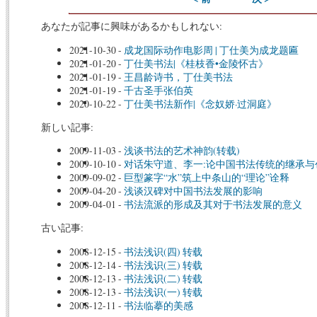
あなたが記事に興味があるかもしれない:
2021-10-30
-
成龙国际动作电影周 | 丁仕美为成龙题匾
2021-01-20
-
丁仕美书法|《桂枝香•金陵怀古》
2021-01-19
-
王昌龄诗书，丁仕美书法
2021-01-19
-
千古圣手张伯英
2020-10-22
-
丁仕美书法新作|《念奴娇·过洞庭》
新しい記事:
2009-11-03
-
浅谈书法的艺术神韵(转载)
2009-10-10
-
对话朱守道、李一:论中国书法传统的继承与
2009-09-02
-
巨型篆字“水”筑上中条山的“理论”诠释
2009-04-20
-
浅谈汉碑对中国书法发展的影响
2009-04-01
-
书法流派的形成及其对于书法发展的意义
古い記事:
2008-12-15
-
书法浅识(四) 转载
2008-12-14
-
书法浅识(三) 转载
2008-12-13
-
书法浅识(二) 转载
2008-12-13
-
书法浅识(一) 转载
2008-12-11
-
书法临摹的美感