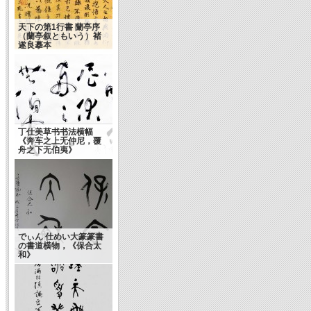
天下の第1行書 蘭亭序
（蘭亭叙ともいう）褚
遂良摹本
丁仕美草书书法横幅
《奔车之上无仲尼，覆
舟之下无伯夷》
でぃん 仕めい大篆篆書
の書道横物，《保合太
和》