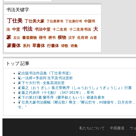
书法关键字
丁仕美
丁仕美大篆
中国书
丁仕美草书
丁仕美行书
书法
大
中堂
书法中堂
法
十二生肖
十二生肖书法
篆
横物
書道横物
楷书
榜书
生肖诗
左云
汉字
白晋
篆書体
草書体
行書体
系列
诗歌
诗集
トップ 記事
已出版书法作品集《丁仕美书道》
弘一法师 • 李叔同 生平及书法赏析
天下十大行书 - 全集高清欣赏
王羲之（おう ぎし）集王聖教序（しゅうおうしょうぎょうじょ）行書
王羲之代表作《十七帖》（347-361年），草书
天下の第1行書 蘭亭序（蘭亭叙ともいう）褚遂良摹本
丁仕美大篆书法横幅《卿云歌》释文：“卿云烂兮，纠缦缦兮，日月光华，
兮。”
私たちについて
中国書道
ウ