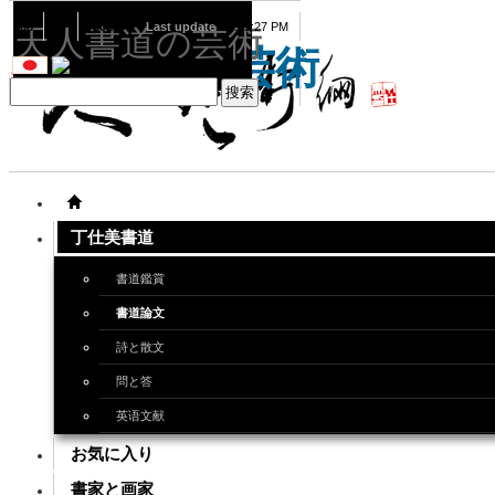
08
07
2026
Last update
08:15:27 PM
天人書道の芸術
天人書道の芸術
丁仕美書道
書道鑑賞
書道論文
詩と散文
問と答
英语文献
お気に入り
書家と画家