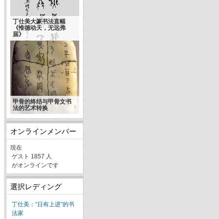
丁仕美大篆书法直幅
《惟德动天，无远弗
届》
甲骨的终结与甲骨文书
法的艺术转换
オンラインメンバー
現在
ゲスト 1857 人
がオンラインです
選択レディング
丁仕美：“日有上进”的书
法家