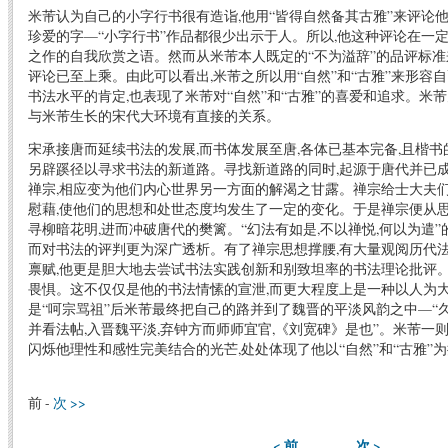
米芾认为自己的小字行书很有造诣,他用“皆得自然备其古雅”来评论
珍爱的字—“小字行书”作品都很少出示于人。所以,他这种评论在一
之作的自我欣赏之语。然而从米芾本人既定的“不为溢辞”的品评标准来
评论已至上乘。由此可以看出,米芾之所以用“自然”和“古雅”来形容
书法水平的肯定,也表现了米芾对“自然”和“古雅”的喜爱和追求。米芾
与米芾生长的宋代大环境有直接的关系。
宋承接唐而延续书法的发展,而书体发展至唐,各体已基本完备,且楷书
另辟蹊径以寻求书法的新道路。寻找新道路的同时,起源于唐代并已
禅宗,相应变为他们内心世界另一方面的解渴之甘露。禅宗给士大夫
慰藉,使他们的思想和处世态度均发生了一定的变化。于是禅宗便从
寻柳暗花明,进而冲破唐代的樊篱。“幻法有如是,不以禅悦,何以为遣
而对书法的评判更为深广透析。有了禅宗思想撑腰,有大量观阅历代
禀赋,他更是胆大地去尝试书法实践创新和别致坦率的书法理论批评。
畏惧。这不仅仅是他的书法情愫的宣泄,而更大程度上是一种以人为
是“呵宗骂祖”后米芾最终把自己的路并到了魏晋的平淡风韵之中—“久
并看法帖,入晋魏平淡,弃钟方而师师宜官,《刘宽碑》是也”。米芾一
闪烁他理性和感性完美结合的光芒,处处体现了他以“自然”和“古雅”
前 -
次 >>
< 前
次 >