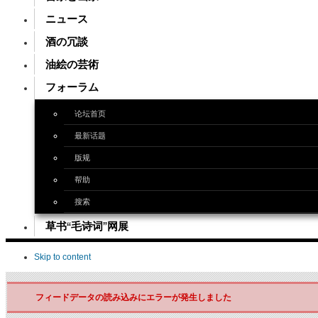
ニュース
酒の冗談
油絵の芸術
フォーラム
论坛首页
最新话题
版规
帮助
搜索
草书“毛诗词”网展
Skip to content
フィードデータの読み込みにエラーが発生しました