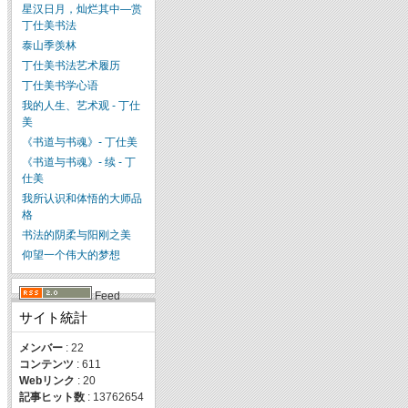
星汉日月，灿烂其中—赏
丁仕美书法
泰山季羡林
丁仕美书法艺术履历
丁仕美书学心语
我的人生、艺术观 - 丁仕
美
《书道与书魂》- 丁仕美
《书道与书魂》- 续 - 丁
仕美
我所认识和体悟的大师品
格
书法的阴柔与阳刚之美
仰望一个伟大的梦想
Feed
サイト統計
メンバー
: 22
コンテンツ
: 611
Webリンク
: 20
記事ヒット数
: 13762654