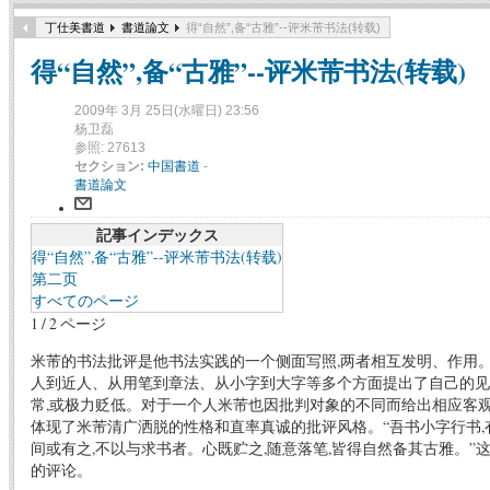
丁仕美書道
書道論文
得“自然”,备“古雅”--评米芾书法(转载)
得“自然”,备“古雅”--评米芾书法(转载)
2009年 3月 25日(水曜日) 23:56
杨卫磊
参照: 27613
セクション:
中国書道
-
書道論文
記事インデックス
得“自然”,备“古雅”--评米芾书法(转载)
第二页
すべてのページ
1 / 2 ページ
米芾的书法批评是他书法实践的一个侧面写照,两者相互发明、作用
人到近人、从用笔到章法、从小字到大字等多个方面提出了自己的见
常,或极力贬低。对于一个人米芾也因批判对象的不同而给出相应客
体现了米芾清广洒脱的性格和直率真诚的批评风格。“吾书小字行书,
间或有之,不以与求书者。心既贮之,随意落笔,皆得自然备其古雅。”
的评论。