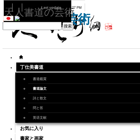
08
07
2026
Last update
08:15:27 PM
天人書道の芸術
天人書道の芸術
丁仕美書道
書道鑑賞
書道論文
詩と散文
問と答
英语文献
お気に入り
書家と画家