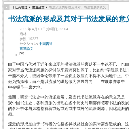
丁仕美書道
書道論文
书法流派的形成及其对于书法发展的意义
书法流派的形成及其对于书法发展的意
2009年 4月 01日(水曜日) 23:04
启林
参照: 19227
セクション:
中国書道
-
書道論文
由于中国当代对于近年来出现的书法流派的褒贬不一争论不已，也由
家对于当代流派问题的探讨似乎意讳莫如深了，比如对“学院派书法
干脆不介入，或因争论带来了一些负面效应而不得不入为地中止。中
做为指挥棒，而不是以流派的崛起做为发展导向——在展事赛事中，
中被赐予一席之地。
然而，研究书法史中的流派发展，及当代书法流派存在的意义又是一
观中国书法史，各种流派的出现在各个历史时期都伴随着书法的发展
的各种书体与风格都有着或远或近或中或外的流派渊源，因此流派的
题。
流派的形成是由于书写者的性格各异以及社会的实际需要造成的。这