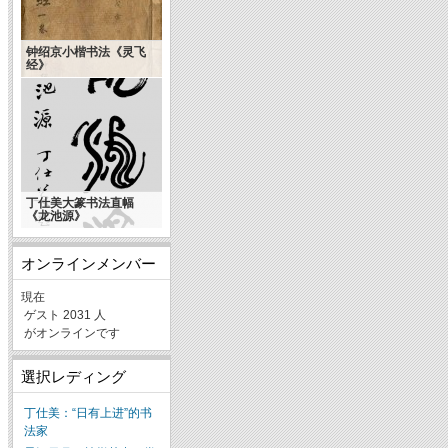
钟绍京小楷书法《灵飞
经》
丁仕美大篆书法直幅
《龙池源》
オンラインメンバー
現在
ゲスト 2031 人
がオンラインです
選択レディング
丁仕美：“日有上进”的书
法家