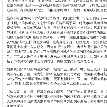
(这种差异在甲骨文、金文中都可以找到)。个体差异目口我们现在所
就成为所谓‘流派’——这种延续是因为某种“风格”受到一个时代乃
造成的。有的延续时间短，有的延续时间长，甚而一直延续到现当代
当我们考查“风格”与“流派”的关系时，我们能得出一个初步的结论—
派”则是个群体概念。(这个“群体”可能不属于同一时代)但在风格延
现或变异。在其他艺术门类中，虽然具有代表性的与影响力艺术家也
但只称“风格”而不称流派，这大概是因为他们更欣赏个体典范的缘故
但绝大多数“流派’是指群体风格。1998年，陈振濂先生莅汕讲学办
及“风格”与“流派”的差别问题，笔者直陈了这一粗浅之见，陈先生
系问题决非能一言以蔽之，因为在书法发展中二者常常是密切相关的
谈之“流派”都是狭义的，它只涵盖相同风格的延续与以群体出现的意
义。广义流派是包括了书法各派系及风格派系两个部分。比如今所谓“
括了书体风格与载体差异的内容，再细究之尚有功用之差异。
如果我们简单地把书法划为碑、帖两大派，或碑、帖、经三大派，我
质及存在的价值。因为它们并不包括大量的竹木简，大量的汉隶碑刻
碑)也不包括大量的唐碑(唐楷)，更不包括以金、玉、角、钱币为载
以为“流派’从宏观上考查应包括书体派系与风格派系两大类。
书体以篆、隶、楷、行草各自成为派系，我们可称为篆书派系、隶书
的派系在发展不同历史时期又呈现不同的风格特点。这些风格特点因
大派系中分离出来成为兼具书体与风格两方面的小派系，如草书中的
风格派系等。