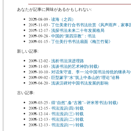
あなたが記事に興味があるかもしれない:
2020-08-09
-
读海（之四）
2015-11-03
-
丁仕美隶行合书书法欣赏《风声雨声，家事
2013-12-17
-
浅探书法未来二十年发展格局
2009-09-28
-
中国的“第四宗教”：书法
2009-01-15
-
丁仕美行书书法扇面《梅兰竹菊》
新しい記事:
2009-12-02
-
浅析书法演进理路
2009-11-03
-
浅谈书法的艺术神韵(转载)
2009-10-10
-
对话朱守道、李一:论中国书法传统的继承与
2009-09-02
-
巨型篆字“水”筑上中条山的“理论”诠释
2009-04-20
-
浅谈汉碑对中国书法发展的影响
古い記事:
2009-03-25
-
得“自然”,备“古雅”--评米芾书法(转载)
2008-12-15
-
书法浅识(四) 转载
2008-12-14
-
书法浅识(三) 转载
2008-12-13
-
书法浅识(二) 转载
2008-12-13
-
书法浅识(一) 转载