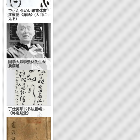
でぃん 仕めい篆書体書
道横物《海涵》(大目に
见る)
国学大师季羡林先生今
晨病逝
丁仕美草书书法竖幅
《终南别业》