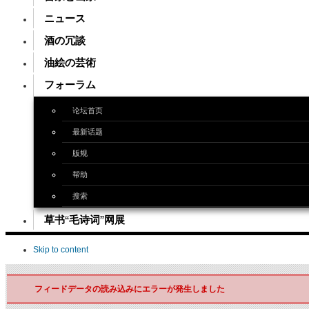
ニュース
酒の冗談
油絵の芸術
フォーラム
论坛首页
最新话题
版规
帮助
搜索
草书“毛诗词”网展
Skip to content
フィードデータの読み込みにエラーが発生しました