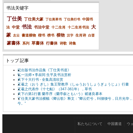
书法关键字
丁仕美
丁仕美大篆
中国书
丁仕美草书
丁仕美行书
书法
大
中堂
书法中堂
法
十二生肖
十二生肖书法
篆
横物
書道横物
楷书
榜书
生肖诗
左云
汉字
白晋
篆書体
草書体
行書体
系列
诗歌
诗集
トップ 記事
已出版书法作品集《丁仕美书道》
弘一法师 • 李叔同 生平及书法赏析
天下十大行书 - 全集高清欣赏
王羲之（おう ぎし）集王聖教序（しゅうおうしょうぎょうじょ）行書
王羲之代表作《十七帖》（347-361年），草书
天下の第1行書 蘭亭序（蘭亭叙ともいう）褚遂良摹本
丁仕美大篆书法横幅《卿云歌》释文：“卿云烂兮，纠缦缦兮，日月光华，
兮。”
私たちについて
中国書道
ウ