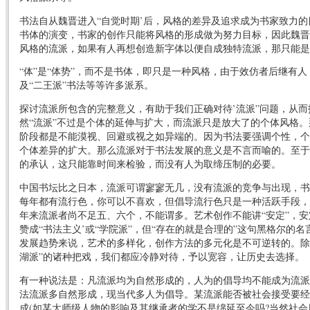
书法自从魏晋进入“自觉时期’后，风格的差异及追求成为书家致力
书体的演变，书家的创作只能将风格的形成做为努力目标，因此魏晋
风格的流派，如果有人再想创造新字体以便自成独特流派，那只能是
“体”是“体势”，而不是书体，即只是一种风格，由于效仿者后继有
及“二王派”书法等等许多派系。
探讨流派所包含的完整意义，有助于我们正确对待’流派”问题，从
然“流派”不过是个体的延伸与扩大，而流派只是放大了的个体风格
阶段都是不能漠视、回避或视之如异端的。因为书法要强调个性，个
个体差异的扩大。那么流派对于书法发展的意义是不言而喻的。至于
的承认，这只能靠时间来检验，而没有人为取缔压制的必要。
中国书坛比之日本，流派可谓寥寥无几，没有流派的竞争与出现，书
每年都有流行色，你可以不喜欢，但倡导流行色只是一种活跃手段，
年来流派者尚不足五、六个，不能谓多。艺术创作不能讲“安定”，
赞成“书法主义’或“学院派”，但“存在的就是合理的”这句黑格尔的
发展趋势来说，艺术的多样化，创作方法的多元化是不可逆转的。除
湖派”的诸种把戏，我们都应冷静对待，予以宽容，让历史去选择。
有一种说法是：凡流派均为自然形成的，人为的倡导均不能成为流派
法流派多自然形成，现当代多人为倡导。某流派能否被社会接受要经
成(如某大师级人物的影响及其继承者的学不是绵延至今吗?当然社