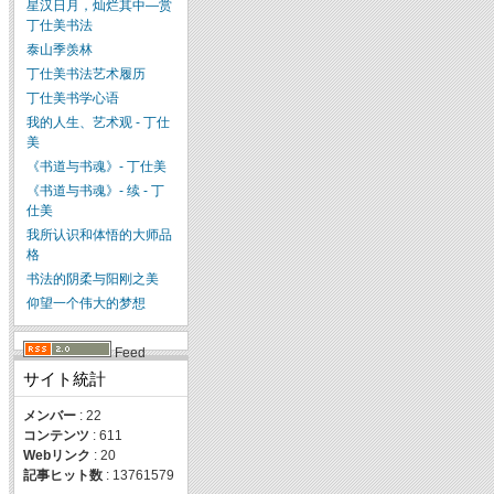
星汉日月，灿烂其中—赏
丁仕美书法
泰山季羡林
丁仕美书法艺术履历
丁仕美书学心语
我的人生、艺术观 - 丁仕
美
《书道与书魂》- 丁仕美
《书道与书魂》- 续 - 丁
仕美
我所认识和体悟的大师品
格
书法的阴柔与阳刚之美
仰望一个伟大的梦想
Feed
サイト統計
メンバー
: 22
コンテンツ
: 611
Webリンク
: 20
記事ヒット数
: 13761579