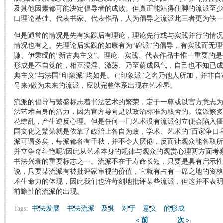
及其他因素都可能决定倡导者的成败。但真正能站得住脚的流派至少
口理论基础、代表书家、代表作品，人为倡导之流派此三者更为缺一
但是通常的情况是先有实践后有理论，理论先行或与实践并行的情况
情况也有之。先理论后实践的如康有为“碑派”的倡导，有实践而无
谦、伊秉绶的“新古典主义”。理论、实践、代表作品中惟一重要的
形成是不自觉的，相互浸淫、激荡、乃至蔚成风气，自己也不知已成
典主义”与法国“印象派”均如是。 (“印象派”之名乃他人所加，并非
号来)做为未来的流派，应以完整体系出现在艺术界。
流派的倡导与繁盛标志着书法艺术的繁荣，定于一尊或以官方意志为
法艺术自身的活力，因为官方导向是以政治标准为取舍的。流派繁多
花缭乱，产生逆反心理。但是任何一门艺术没有流派创立便会陷入僵
国文化之繁荣就是依靠了政治上各自为政，学术、艺术的”百家争口
派可谓多矣，每派都各有千秋，并不令人厌倦，反而让观众能各取所
并立争奇斗艳呢?因此从艺术本身的规律与观众的观赏心理两方面考
书法兴衰的重要标志之一。流派不在于寿命长短，只要是具有启示性
说，只要某流派有被批评家审视的价值，它就有占有一席之地的资格
术生命力的体现，因此我们也许苛刻地批评某些流派，但这并不表明
前瞻性的流派的出现。
Tags:
书法发展
书法流派
及其
对于
意义
的形成
< 前
次 >