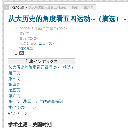
酒の冗談
从大历史的角度看五四运动--（摘选） - 第六页
从大历史的角度看五四运动--（摘选） -
2009年 5月 03日(日曜日) 22:34
黄仁宇
参照: 32424
セクション:
ニュース
-
酒の冗談
記事インデックス
从大历史的角度看五四运动--（摘选）
第二页
第三页
第四页
第五页
第六页
第七页--萬曆十五年的敘事探討
すべてのページ
6 / 7 ページ
学术生涯，美国时期