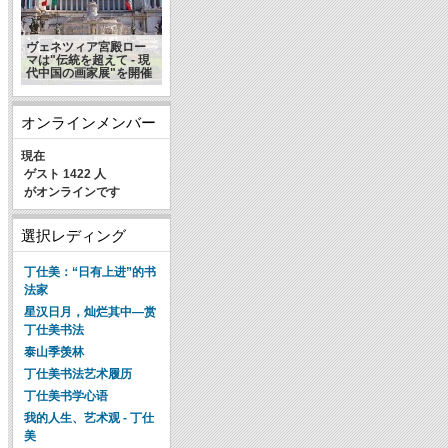
ヴェネツィア宮殿ロー
光明日报：东西美学的
マは"伝統を超えて - 現
邂逅——中美学者对话
浅谈书法的艺术神韵(转
代中国の画家展"を開催
身体美学
载)
オンラインメンバー
現在
ゲスト 1422 人
がオンラインです
選択レディング
丁仕美：“日有上进”的书
法家
星汉日月，灿烂其中—赏
丁仕美书法
泰山季羡林
丁仕美书法艺术履历
丁仕美书学心语
我的人生、艺术观 - 丁仕
美