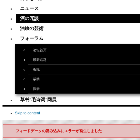
ニュース
酒の冗談
油絵の芸術
フォーラム
论坛首页
最新话题
版规
帮助
搜索
草书“毛诗词”网展
Skip to content
フィードデータの読み込みにエラーが発生しました