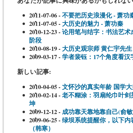
あなたが記事に興味があるかもしれない
2011-07-06
-
不要把历史浪漫化 - 萧功
2011-07-05
-
大历史的魅力 - 萧功秦
2010-12-23
-
论用笔与结字：书法艺术
阶段
2010-08-19
-
大历史观宗师 黄仁宇先生
2009-03-17
-
学者裴钰：17个角度看汉
新しい記事:
2010-04-05
-
文怀沙的真实年龄 国学
2010-02-14
-
老不糊涂：羽扇纶巾叶剑
坤
2009-12-12
-
成功靠天靠地靠自己(俞
2009-06-25
-
绿坝系统提醒你，以下内
（韩寒）