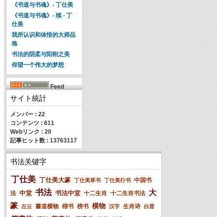
《书道与书魂》- 丁仕美
《书道与书魂》- 续 - 丁
仕美
我所认识和体悟的大师品
格
书法的阴柔与阳刚之美
仰望一个伟大的梦想
Feed
サイト統計
メンバー
: 22
コンテンツ
: 611
Webリンク
: 20
記事ヒット数
: 13763117
书法关键字
丁仕美
丁仕美大篆
中国书
丁仕美草书
丁仕美行书
书法
大
中堂
书法中堂
法
十二生肖
十二生肖书法
篆
横物
書道横物
楷书
榜书
生肖诗
左云
汉字
白晋