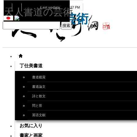
08
07
2026
Last update
08:15:27 PM
天人書道の芸術
天人書道の芸術
丁仕美書道
書道鑑賞
書道論文
詩と散文
問と答
英语文献
お気に入り
書家と画家