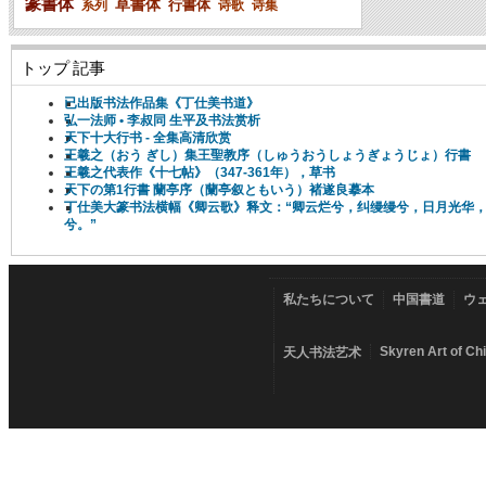
篆書体
草書体
行書体
系列
诗歌
诗集
トップ 記事
已出版书法作品集《丁仕美书道》
弘一法师 • 李叔同 生平及书法赏析
天下十大行书 - 全集高清欣赏
王羲之（おう ぎし）集王聖教序（しゅうおうしょうぎょうじょ）行書
王羲之代表作《十七帖》（347-361年），草书
天下の第1行書 蘭亭序（蘭亭叙ともいう）褚遂良摹本
丁仕美大篆书法横幅《卿云歌》释文：“卿云烂兮，纠缦缦兮，日月光华
兮。”
私たちについて
中国書道
ウ
Skyren Art of Ch
天人书法艺术