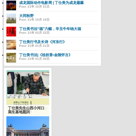
成龙国际动作电影周 | 丁仕美为成龙题匾
Post: 21年 10月 31日
大同秋野
Post: 21年 10月 10日
丁仕美书法“福”六幅，辛丑牛年纳大福
Post: 21年 02月 22日
丁仕美行书及长诗《河东行》
Post: 21年 01月 21日
丁仕美书法|《桂枝香•金陵怀古》
Post: 21年 01月 20日
丁仕美先生山西小河口
陈洪武：什么是当代书
寫生基地題詞
法的精气神