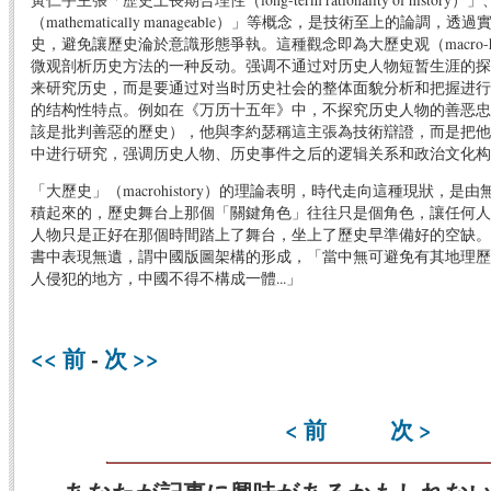
（mathematically manageable）」等概念，是技術至上的論
史，避免讓歷史淪於意識形態爭執。這種觀念即為大歷史观（macro-hi
微观剖析历史方法的一种反动。强调不通过对历史人物短暂生涯的探
来研究历史，而是要通过对当时历史社会的整体面貌分析和把握进行
的结构性特点。例如在《万历十五年》中，不探究历史人物的善恶忠
該是批判善惡的歷史），他與李約瑟稱這主張為技術辯證，而是把他
中进行研究，强调历史人物、历史事件之后的逻辑关系和政治文化构
「大歷史」（macrohistory）的理論表明，時代走向這種現狀，
積起來的，歷史舞台上那個「關鍵角色」往往只是個角色，讓任何人
人物只是正好在那個時間踏上了舞台，坐上了歷史早準備好的空缺。
書中表現無遺，謂中國版圖架構的形成，「當中無可避免有其地理歷
人侵犯的地方，中國不得不構成一體...」
<< 前
-
次 >>
< 前
次 >