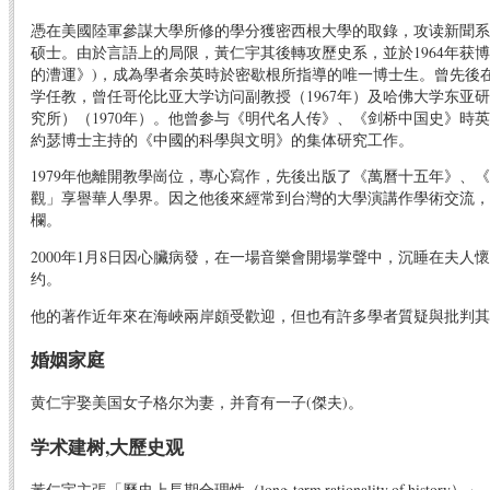
憑在美國陸軍參謀大學所修的學分獲密西根大學的取錄，攻读新聞系，1
硕士。由於言語上的局限，黃仁宇其後轉攻歷史系，並於1964年获
的漕運》)，成為學者余英時於密歇根所指導的唯一博士生。曾先後
学任教，曾任哥伦比亚大学访问副教授（1967年）及哈佛大学东亚
究所）（1970年）。他曾参与《明代名人传》、《剑桥中国史》時
約瑟博士主持的《中國的科學與文明》的集体研究工作。
1979年他離開教學崗位，專心寫作，先後出版了《萬曆十五年》、
觀」享譽華人學界。因之他後來經常到台灣的大學演講作學術交流，
欄。
2000年1月8日因心臟病發，在一場音樂會開場掌聲中，沉睡在夫人
约。
他的著作近年來在海峽兩岸頗受歡迎，但也有許多學者質疑與批判其
婚姻家庭
黄仁宇娶美国女子格尔为妻，并育有一子(傑夫)。
学术建树,大歷史观
黃仁宇主張「歷史上長期合理性（long-term rationality of histor