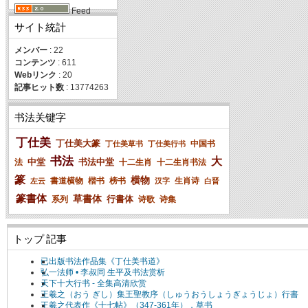
Feed
サイト統計
メンバー
: 22
コンテンツ
: 611
Webリンク
: 20
記事ヒット数
: 13774263
书法关键字
丁仕美
丁仕美大篆
中国书
丁仕美草书
丁仕美行书
书法
大
中堂
书法中堂
法
十二生肖
十二生肖书法
篆
横物
書道横物
楷书
榜书
生肖诗
左云
汉字
白晋
篆書体
草書体
行書体
系列
诗歌
诗集
トップ 記事
已出版书法作品集《丁仕美书道》
弘一法师 • 李叔同 生平及书法赏析
天下十大行书 - 全集高清欣赏
王羲之（おう ぎし）集王聖教序（しゅうおうしょうぎょうじょ）行書
王羲之代表作《十七帖》（347-361年），草书