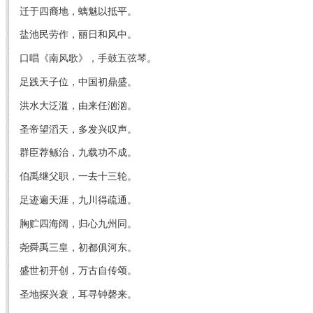
迁于四裔地，螭魅以抵平。
盐池民劳作，丽日和风中。
口唱《南风歌》，手鼓五弦琴。
足践天子位，中国初鼎盛。
洪水大泛滥，由来任汹汹。
圣帝望滔天，多发兴叹声。
群臣荐鲧治，九载功不成。
伯禹继父职，一去十三轮。
足迹遍天涯，九川得疏通。
胸贮四海阔，归心九州同。
尧舜禹三皇，初都俱河东。
盛世初开创，万古自传颂。
圣地探兴衰，耳寻钟磬来。