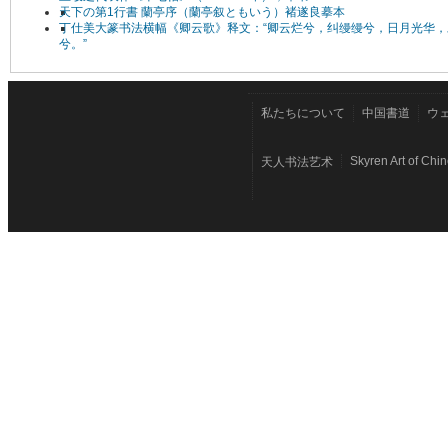
天下の第1行書 蘭亭序（蘭亭叙ともいう）褚遂良摹本
丁仕美大篆书法横幅《卿云歌》释文：“卿云烂兮，纠缦缦兮，日月光华，
兮。”
私たちについて
中国書道
ウ
Skyren Art of Chi
天人书法艺术