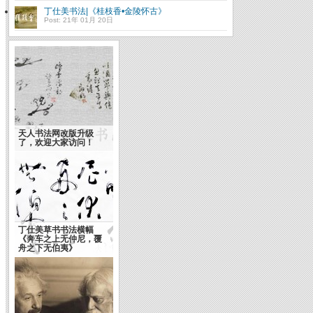
丁仕美书法|《桂枝香•金陵怀古》
Post: 21年 01月 20日
天人书法网改版升级
了，欢迎大家访问！
丁仕美草书书法横幅
《奔车之上无仲尼，覆
舟之下无伯夷》