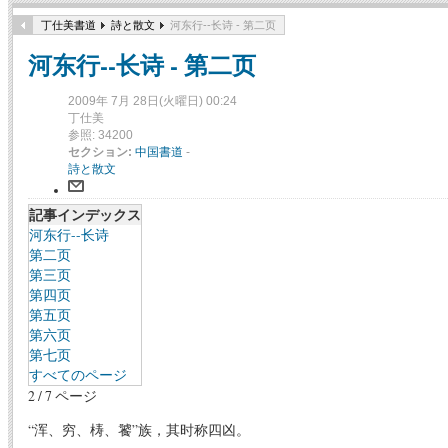
丁仕美書道
詩と散文
河东行--长诗 - 第二页
河东行--长诗 - 第二页
2009年 7月 28日(火曜日) 00:24
丁仕美
参照: 34200
セクション:
中国書道
-
詩と散文
記事インデックス
河东行--长诗
第二页
第三页
第四页
第五页
第六页
第七页
すべてのページ
2 / 7 ページ
“浑、穷、梼、饕”族，其时称四凶。