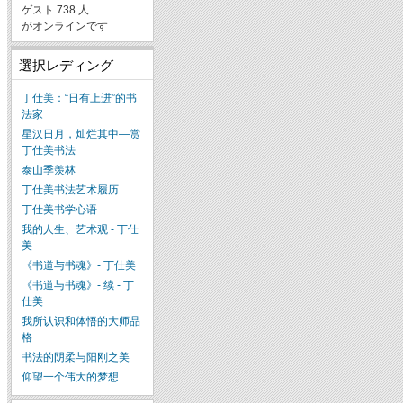
ゲスト 738 人
がオンラインです
選択レディング
丁仕美：“日有上进”的书
法家
星汉日月，灿烂其中—赏
丁仕美书法
泰山季羡林
丁仕美书法艺术履历
丁仕美书学心语
我的人生、艺术观 - 丁仕
美
《书道与书魂》- 丁仕美
《书道与书魂》- 续 - 丁
仕美
我所认识和体悟的大师品
格
书法的阴柔与阳刚之美
仰望一个伟大的梦想