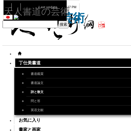
08
10
2026
Last update
08:15:27 PM
天人書道の芸術
天人書道の芸術
丁仕美書道
書道鑑賞
書道論文
詩と散文
問と答
英语文献
お気に入り
書家と画家