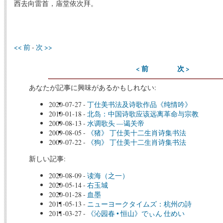
西去向雷首，庙堂依次拜。
<< 前
-
次 >>
< 前
次 >
あなたが記事に興味があるかもしれない:
2020-07-27
-
丁仕美书法及诗歌作品《纯情吟》
2010-01-18
-
北岛：中国诗歌应该远离革命与宗教
2009-08-13
-
水调歌头 —谒关帝
2009-08-05
-
《猪》 丁仕美十二生肖诗集书法
2009-07-22
-
《狗》 丁仕美十二生肖诗集书法
新しい記事:
2020-08-09
-
读海（之一）
2020-05-14
-
右玉城
2020-01-28
-
血墨
2011-05-13
-
ニューヨークタイムズ：杭州の詩
2011-03-27
-
《沁园春 • 恒山》でぃん 仕めい