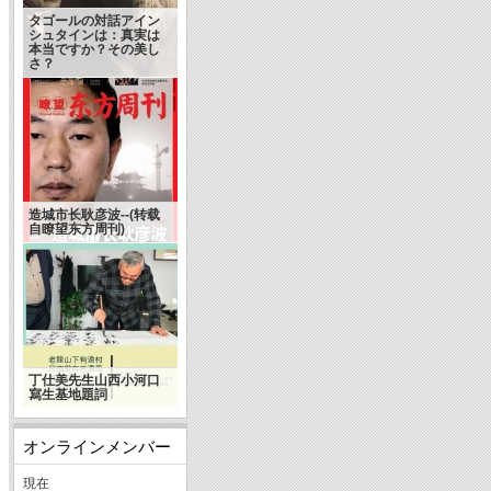
タゴールの対話アイン
シュタインは：真実は
本当ですか？その美し
さ？
造城市长耿彦波--(转载
自瞭望东方周刊)
丁仕美先生山西小河口
寫生基地題詞
オンラインメンバー
現在