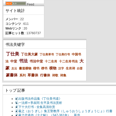
Feed
サイト統計
メンバー
: 22
コンテンツ
: 611
Webリンク
: 20
記事ヒット数
: 13760737
书法关键字
丁仕美
丁仕美大篆
中国书
丁仕美草书
丁仕美行书
书法
大
中堂
书法中堂
法
十二生肖
十二生肖书法
篆
横物
書道横物
楷书
榜书
生肖诗
左云
汉字
白晋
篆書体
草書体
行書体
系列
诗歌
诗集
トップ 記事
已出版书法作品集《丁仕美书道》
弘一法师 • 李叔同 生平及书法赏析
天下十大行书 - 全集高清欣赏
王羲之（おう ぎし）集王聖教序（しゅうおうしょうぎょうじょ）行書
王羲之代表作《十七帖》（347-361年），草书