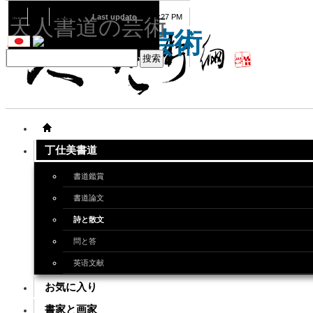
08
07
2026
Last update
08:15:27 PM
天人書道の芸術
天人書道の芸術
丁仕美書道
書道鑑賞
書道論文
詩と散文
問と答
英语文献
お気に入り
書家と画家