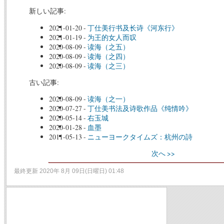
新しい記事:
2021-01-20
-
丁仕美行书及长诗《河东行》
2021-01-19
-
为王的女人而叹
2020-08-09
-
读海（之五）
2020-08-09
-
读海（之四）
2020-08-09
-
读海（之三）
古い記事:
2020-08-09
-
读海（之一）
2020-07-27
-
丁仕美书法及诗歌作品《纯情吟》
2020-05-14
-
右玉城
2020-01-28
-
血墨
2011-05-13
-
ニューヨークタイムズ：杭州の詩
次へ >>
最終更新 2020年 8月 09日(日曜日) 01:48