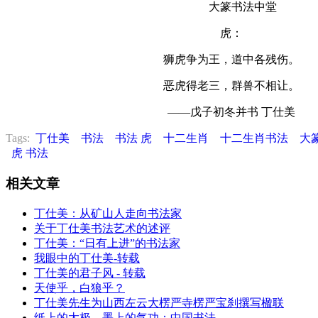
大篆书法中堂
虎：
狮虎争为王，道中各残伤。
恶虎得老三，群兽不相让。
——戊子初冬并书 丁仕美
Tags:
丁仕美
书法
书法 虎
十二生肖
十二生肖书法
大
虎 书法
相关文章
丁仕美：从矿山人走向书法家
关于丁仕美书法艺术的述评
丁仕美：“日有上进”的书法家
我眼中的丁仕美-转载
丁仕美的君子风 - 转载
天使乎，白狼乎？
丁仕美先生为山西左云大楞严寺楞严宝刹撰写楹联
纸上的太极，墨上的气功：中国书法