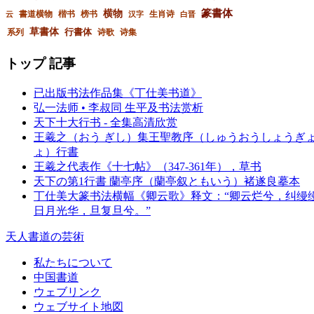
篆書体
横物
書道横物
楷书
榜书
生肖诗
云
汉字
白晋
草書体
行書体
系列
诗歌
诗集
トップ 記事
已出版书法作品集《丁仕美书道》
弘一法师 • 李叔同 生平及书法赏析
天下十大行书 - 全集高清欣赏
王羲之（おう ぎし）集王聖教序（しゅうおうしょうぎ
ょ）行書
王羲之代表作《十七帖》（347-361年），草书
天下の第1行書 蘭亭序（蘭亭叙ともいう）褚遂良摹本
丁仕美大篆书法横幅《卿云歌》释文：“卿云烂兮，纠缦
日月光华，旦复旦兮。”
天人書道の芸術
私たちについて
中国書道
ウェブリンク
ウェブサイト地図