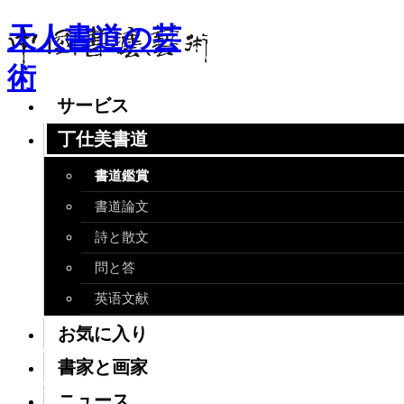
天人書道の芸
術
サービス
丁仕美書道
書道鑑賞
書道論文
詩と散文
問と答
英语文献
お気に入り
書家と画家
ニュース