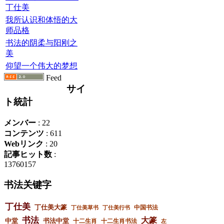
丁仕美
我所认识和体悟的大
师品格
书法的阴柔与阳刚之
美
仰望一个伟大的梦想
Feed
サイ
ト統計
メンバー
: 22
コンテンツ
: 611
Webリンク
: 20
記事ヒット数
:
13760157
书法关键字
丁仕美
丁仕美大篆
中国书法
丁仕美草书
丁仕美行书
书法
大篆
中堂
书法中堂
十二生肖
十二生肖书法
左