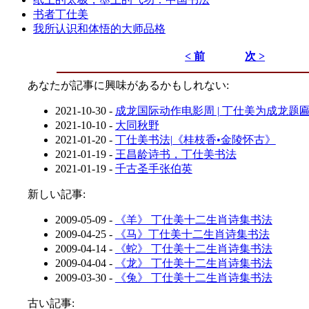
书者丁仕美
我所认识和体悟的大师品格
< 前
次 >
あなたが記事に興味があるかもしれない:
2021-10-30
-
成龙国际动作电影周 | 丁仕美为成龙题
2021-10-10
-
大同秋野
2021-01-20
-
丁仕美书法|《桂枝香•金陵怀古》
2021-01-19
-
王昌龄诗书，丁仕美书法
2021-01-19
-
千古圣手张伯英
新しい記事:
2009-05-09
-
《羊》 丁仕美十二生肖诗集书法
2009-04-25
-
《马》丁仕美十二生肖诗集书法
2009-04-14
-
《蛇》 丁仕美十二生肖诗集书法
2009-04-04
-
《龙》 丁仕美十二生肖诗集书法
2009-03-30
-
《兔》 丁仕美十二生肖诗集书法
古い記事: