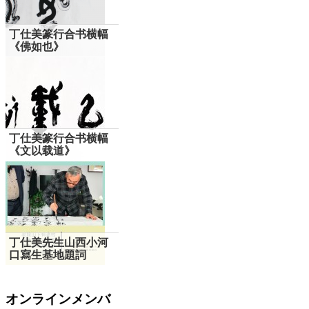
丁仕美篆行合书横幅
《佛如也》
丁仕美篆行合书横幅
《文以载道》
丁仕美先生山西小河
口寫生基地題詞
オンラインメンバ