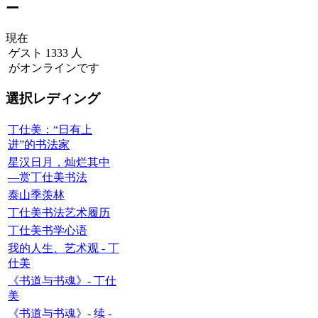
ー
現在
ゲスト 1333 人
がオンラインです
選択レディング
丁仕美：“日有上
进”的书法家
星汉日月，灿烂其中
—赏丁仕美书法
泰山季羡林
丁仕美书法艺术履历
丁仕美书学心语
我的人生、艺术观 - 丁
仕美
《书道与书魂》- 丁仕
美
《书道与书魂》- 续 -