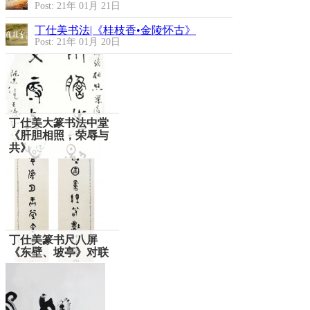
Post: 21年 01月 21日
丁仕美书法|《桂枝香•金陵怀古》
Post: 21年 01月 20日
丁仕美大篆书法中堂
《肝胆相照，荣辱与
共》
丁仕美篆书尺八屏
《东壁、坡亭》对联