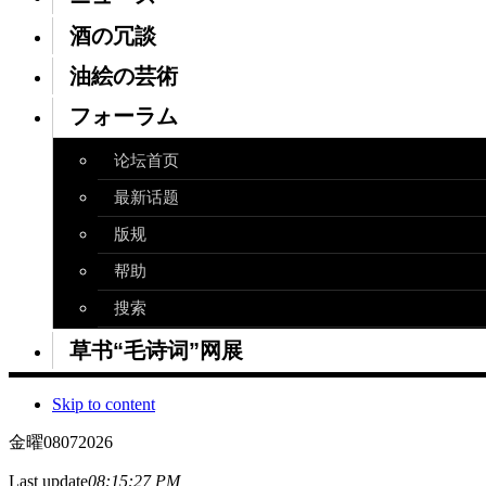
酒の冗談
油絵の芸術
フォーラム
论坛首页
最新话题
版规
帮助
搜索
草书“毛诗词”网展
Skip to content
金曜
08
07
2026
Last update
08:15:27 PM