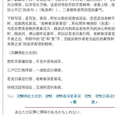
兴云降雨，以济苍生万物。这是何等的尽职尽责精神。读着上联，使
壮心不已”的名句（《龟虽寿》）。二者都有老而弥坚的豪气。
下联写花，是写实。著花，即长出新的花蕾或花朵。意思是说老树不
时，也能再生新花。“老树春深更著花”，系化用宋·梅尧臣《东溪》：
句意在赞美老树的青春活力，顾炎武句则表达老有所为的决心和热切
时，顾炎武、傅山都年近暮年，所以以苍龙日暮行雨、老树春深著花
不衰之志。而联中的“还”和“更”字，尤能反映作者老当益壮的豪情和
未闻之道”的追求真理的精神。
《又酬傅处士次韵》
愁听关塞遍吹笳，不见中原有战车。
三户已亡熊绎国，一成犹启少康家。
苍龙日暮还行雨，老树春深更著花。
待得汉廷明诏近，五湖同觅钓鱼槎。
Tags:
又酬傅处士次韵
老树
老树春深更著花
苍龙
苍龙日暮还
< 前
次 >
あなたが記事に興味があるかもしれない: