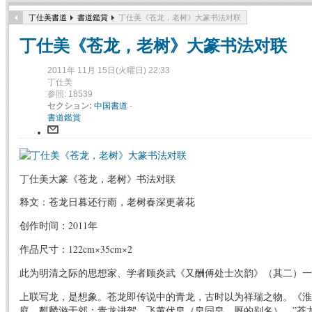
丁仕美書道
書道鑑賞
丁仕美《苍龙，老树》大篆书法对联
丁仕美《苍龙，老树》大篆书法对联
2011年 11月 15日(火曜日) 22:33
丁仕美
参照: 18539
セクション:
中国書道
-
書道鑑賞
丁仕美大篆《苍龙，老树》书法对联
释文：苍龙日暮还行雨，老树春深更著花
创作时间：2011年
作品尺寸：122cm×35cm×2
此为明清之际的思想家、学者顾炎武《又酬傅处士次韵》（其二）一
上联写龙，是想象。苍龙即传说中的青龙，古时以为祥瑞之物。《淮
庭，麒麟游于郊：青龙进驾，飞黄伏皁（皁同皂，厩的别名）。”苍