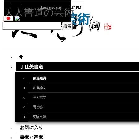
08
09
2026
Last update
08:15:27 PM
天人書道の芸術
天人書道の芸術
丁仕美書道
書道鑑賞
書道論文
詩と散文
問と答
英语文献
お気に入り
書家と画家