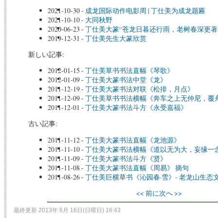
2021-10-30
-
成龙国际动作电影周 | 丁仕美为成龙题匾
2021-10-10
-
大同秋野
2020-06-23
-
丁仕美大篆“苍龙日暮还行雨，老树春深更著
2019-12-31
-
丁仕美先生大篆欣赏
新しい記事:
2012-01-15
-
丁仕美草书书法直幅《琴歌》
2012-01-09
-
丁仕美大篆书法中堂《龙》
2011-12-19
-
丁仕美大篆书法对联《松排，月点》
2011-12-09
-
丁仕美草书书法横幅《奔车之上无仲尼，覆
2011-12-01
-
丁仕美大篆书法斗方《永受嘉福》
古い記事:
2011-11-12
-
丁仕美大篆书法直幅《龙池源》
2011-11-10
-
丁仕美大篆书法横幅《道以无为大，妄缘一
2011-11-09
-
丁仕美大篆书法斗方《贤》
2011-11-08
-
丁仕美大篆书法直幅《周易》 摘句
2011-08-26
-
丁仕美巨横草书《沁园春·雪》- 老龙山生态
<< 前に
次へ >>
最終更新 2013年 6月 16日(日曜日) 16:43