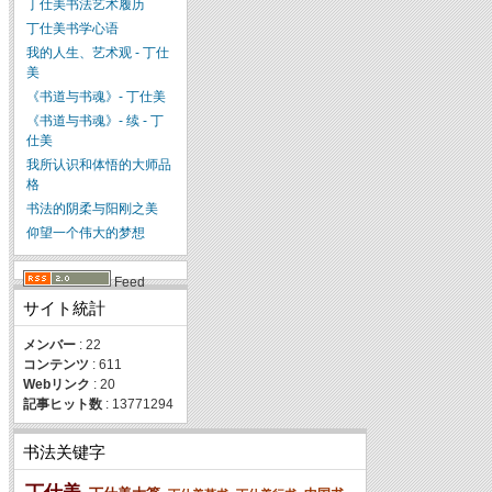
丁仕美书法艺术履历
丁仕美书学心语
我的人生、艺术观 - 丁仕
美
《书道与书魂》- 丁仕美
《书道与书魂》- 续 - 丁
仕美
我所认识和体悟的大师品
格
书法的阴柔与阳刚之美
仰望一个伟大的梦想
Feed
サイト統計
メンバー
: 22
コンテンツ
: 611
Webリンク
: 20
記事ヒット数
: 13771294
书法关键字