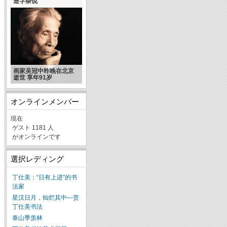
造字杂说
画家吴冠中昨晚在北京
逝世 享年91岁
オンラインメンバー
現在
ゲスト 1181 人
がオンラインです
選択レディング
丁仕美：“日有上进”的书
法家
星汉日月，灿烂其中—赏
丁仕美书法
泰山季羡林