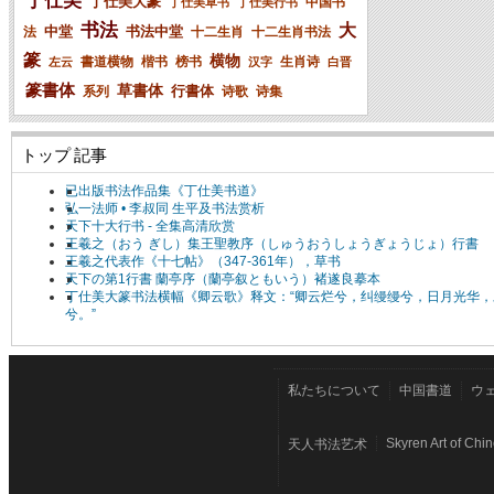
丁仕美
丁仕美大篆
中国书
丁仕美草书
丁仕美行书
书法
大
中堂
书法中堂
法
十二生肖
十二生肖书法
篆
横物
書道横物
楷书
榜书
生肖诗
左云
汉字
白晋
篆書体
草書体
行書体
系列
诗歌
诗集
トップ 記事
已出版书法作品集《丁仕美书道》
弘一法师 • 李叔同 生平及书法赏析
天下十大行书 - 全集高清欣赏
王羲之（おう ぎし）集王聖教序（しゅうおうしょうぎょうじょ）行書
王羲之代表作《十七帖》（347-361年），草书
天下の第1行書 蘭亭序（蘭亭叙ともいう）褚遂良摹本
丁仕美大篆书法横幅《卿云歌》释文：“卿云烂兮，纠缦缦兮，日月光华，
兮。”
私たちについて
中国書道
ウ
Skyren Art of Chi
天人书法艺术