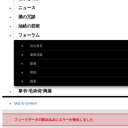
ニュース
酒の冗談
油絵の芸術
フォーラム
论坛首页
最新话题
版规
帮助
搜索
草书“毛诗词”网展
Skip to content
フィードデータの読み込みにエラーが発生しました