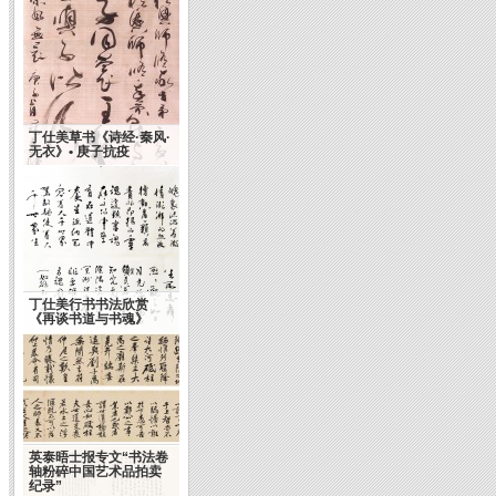
丁仕美草书《诗经·秦风·
无衣》• 庚子抗疫
丁仕美行书书法欣赏
《再谈书道与书魂》
英泰晤士报专文“书法卷
轴粉碎中国艺术品拍卖
纪录”