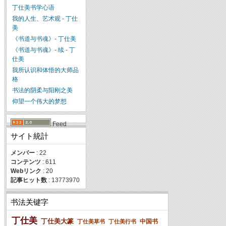
丁仕美书学心语
我的人生、艺术观 - 丁仕
美
《书道与书魂》- 丁仕美
《书道与书魂》- 续 - 丁
仕美
我所认识和体悟的大师品
格
书法的阴柔与阳刚之美
仰望一个伟大的梦想
Feed
サイト統計
メンバー
: 22
コンテンツ
: 611
Webリンク
: 20
記事ヒット数
: 13773970
书法关键字
丁仕美
丁仕美大篆
中国书
丁仕美草书
丁仕美行书