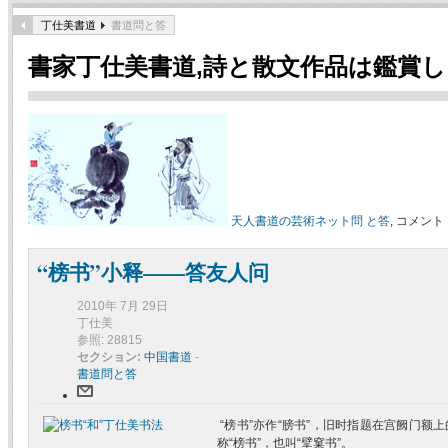
丁仕美書道
書道問と答
書家丁仕美書道,詩と散文作品は鑑賞
天人書道の芸術ネット
問 と答
, コメント
“榜书”小释——答友人问
2010年 7月 29日
丁仕美
参照: 28815
セクション:
中国書道
-
書道問と答
“榜书”亦作“膀书”，旧时指题在宫阙门额
称“榜书”，也叫“擘窠书”。