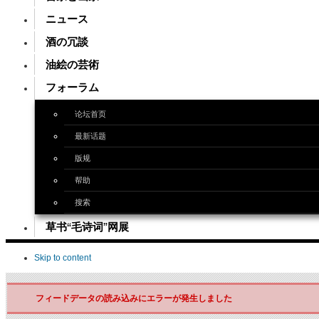
ニュース
酒の冗談
油絵の芸術
フォーラム
论坛首页
最新话题
版规
帮助
搜索
草书“毛诗词”网展
Skip to content
フィードデータの読み込みにエラーが発生しました