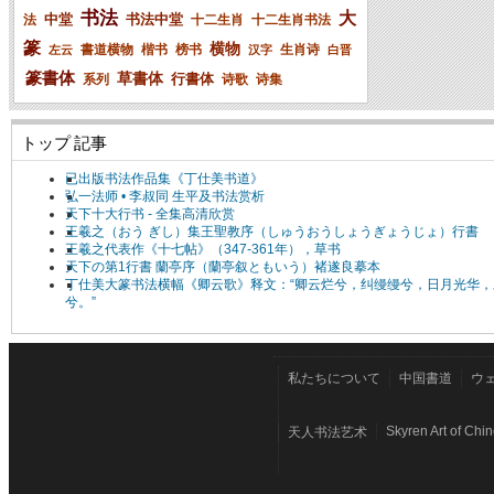
书法
大
中堂
书法中堂
法
十二生肖
十二生肖书法
篆
横物
書道横物
楷书
榜书
生肖诗
左云
汉字
白晋
篆書体
草書体
行書体
系列
诗歌
诗集
トップ 記事
已出版书法作品集《丁仕美书道》
弘一法师 • 李叔同 生平及书法赏析
天下十大行书 - 全集高清欣赏
王羲之（おう ぎし）集王聖教序（しゅうおうしょうぎょうじょ）行書
王羲之代表作《十七帖》（347-361年），草书
天下の第1行書 蘭亭序（蘭亭叙ともいう）褚遂良摹本
丁仕美大篆书法横幅《卿云歌》释文：“卿云烂兮，纠缦缦兮，日月光华，
兮。”
私たちについて
中国書道
ウ
Skyren Art of Chi
天人书法艺术