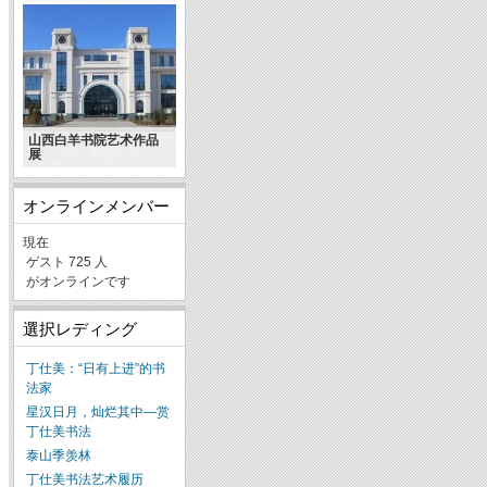
山西白羊书院艺术作品
展
オンラインメンバー
現在
ゲスト 725 人
がオンラインです
選択レディング
丁仕美：“日有上进”的书
法家
星汉日月，灿烂其中—赏
丁仕美书法
泰山季羡林
丁仕美书法艺术履历