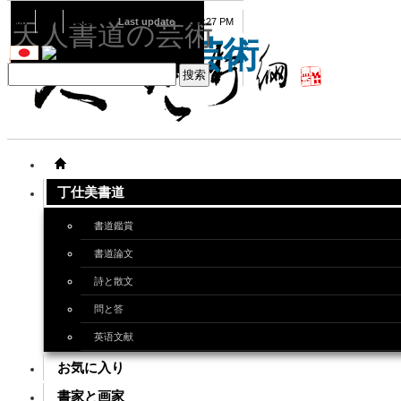
08
10
2026
Last update
08:15:27 PM
天人書道の芸術
天人書道の芸術
丁仕美書道
書道鑑賞
書道論文
詩と散文
問と答
英语文献
お気に入り
書家と画家