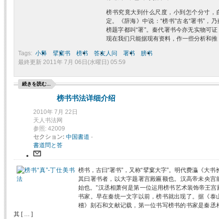
榜书究竟大到什么尺度，小到怎个分寸，
定。《辞海》中说：“榜书”古名“署书”，
榜题字都叫“署”。秦代署书今亦无实物可
现在我们只能据现有资料，作一些分析和推 [ 
Tags:
小释
擘窠书
榜书
答友人问
署书
膀书
最終更新 2011年 7月 06日(水曜日) 05:59
続きを読む...
榜书书法详细介绍
2010年 7月 22日
天人书法网
参照: 42009
セクション:
中国書道
-
書道問と答
榜书，古曰“署书”，又称“擘窠大字”。明代费灜《大
其曰署书者，以大字题署宫殿匾额也。汉高帝未央宫
始也。”汉丞相萧何是第一位运用榜书艺术装饰帝王宫
书家。早在秦统一文字以前，榜书就出现了。据《泰
稽》刻石和文献记载，第一位书写榜书的书家是秦丞
其 [ … ]