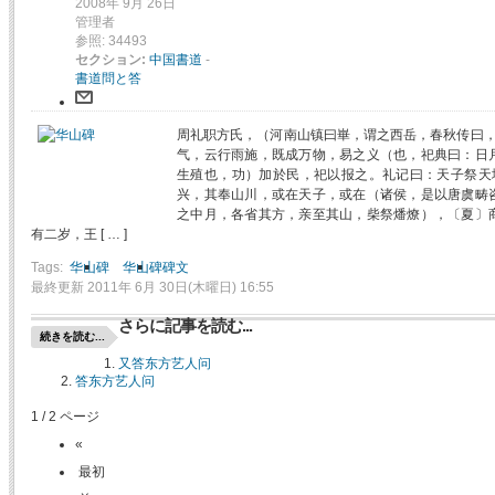
2008年 9月 26日
管理者
参照: 34493
セクション:
中国書道
-
書道問と答
周礼职方氏，（河南山镇曰崋，谓之西岳，春秋传曰，
气，云行雨施，既成万物，易之义（也，祀典曰：日
生殖也，功）加於民，祀以报之。礼记曰：天子祭天
兴，其奉山川，或在天子，或在（诸侯，是以唐虞畴
之中月，各省其方，亲至其山，柴祭燔燎），〔夏〕
有二岁，王 [ … ]
Tags:
华山碑
华山碑碑文
最終更新 2011年 6月 30日(木曜日) 16:55
さらに記事を読む...
続きを読む...
又答东方艺人问
答东方艺人问
1 / 2 ページ
«
最初