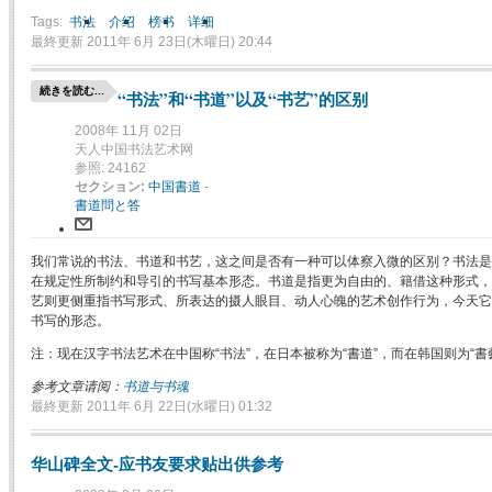
Tags:
书法
介绍
榜书
详细
最終更新 2011年 6月 23日(木曜日) 20:44
続きを読む...
“书法”和“书道”以及“书艺”的区别
2008年 11月 02日
天人中国书法艺术网
参照: 24162
セクション:
中国書道
-
書道問と答
我们常说的书法、书道和书艺，这之间是否有一种可以体察入微的区别？书法是
在规定性所制约和导引的书写基本形态。书道是指更为自由的、籍借这种形式，
艺则更侧重指书写形式、所表达的摄人眼目、动人心魄的艺术创作行为，今天它
书写的形态。
注：现在汉字书法艺术在中国称“书法”，在日本被称为“書道”，而在韩国则为“書
参考文章请阅：
书道与书魂
最終更新 2011年 6月 22日(水曜日) 01:32
华山碑全文-应书友要求贴出供参考