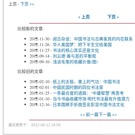
上页 -
下页 >>
< 上页
下页 >
比较新的文章:
2012-11-30
-
阅古杂谈：中国书法与古典家具的内在联系
2012-11-26
-
华人美国梦：把下半生交给美国
2012-11-25
-
书法的核心其实还是文化
2012-09-14
-
刘云德:善与恶的平衡观
2012-09-10
-
浅谈毛笔的收藏价值(图)
比较旧的文章:
2012-02-10
-
纸上的太极，墨上的气功：中国书法
2012-02-01
-
中国民国时期的四位书法家
2012-01-25
-
一条最合度的道路：“中庸智慧”再思考
2012-01-10
-
当今书画收藏市场 明代书法最有升值潜力
2011-12-16
-
日本围棋手折扇签名彰显中国书法文化
<< 前一篇
下一篇 >>
最后更新于： 2012-08-12 18:59