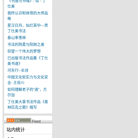
《书道与书魂》- 续 - 丁
仕美
我所认识和体悟的大师品
格
星汉日月，灿烂其中—赏
丁仕美书法
泰山季羡林
书法的阴柔与阳刚之美
仰望一个伟大的梦想
已出版书法作品集《丁仕
美书道》
河东行--长诗
中国文化软实力与文化安
全- 王岳川
如何理解老子的“道”，方
尔加
丁仕美大篆书法作品《奥
林匹克之歌》缩写
Feed
站内统计