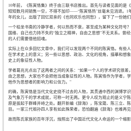
10年前，《陈寅恪集》终于由三联书店推出。首先与读者见面的是《
短短数月间销售一空，不得不加印——“陈寅恪热”丝毫未见消退。1
年的女儿，出版了回忆双亲的《也同欢乐也同愁》，留下了一份她们
一个枯坐书斋的冷静学者，何以热而不衰，甚至成为某种文化符号？
国维、自己也力持不失的“独立之精神，自由之思想”不无关系。曾
的人们需要借他招魂。
实际上在众多回忆文章中，我们可以发现两个不同的陈寅恪。有些人
在学术史上的意义；另一些以思想、政治、文化的视角，描摹和想象
史上的象征性人物。
学者葛兆光点出了这两者之间的关系：“如果一个人的学术研究很差
由之思想，大家也不会把他当成象征性的人物。陈寅恪作为学者，学
他作为思想者的影响力和公信力。”
的确，陈寅恪是当代文化史绕不过去的人物，其贯通中西的渊博学识
及气象万千的学术成就，可称一时无两。更令人叹为观止的是义宁陈
原是拔起于群峰并峙之处。翻开新编《辞海》，陈宝箴、陈三立、陈
目。一家三代祖孙四人享有如此殊荣者，恐怕翻遍《辞海》也难再见
故而陈氏家族的百年浮沉，烛照出了中国近代文化人命运的一个缩影