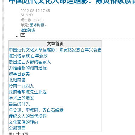
中国近代文化人命运缩影：陈寅恪家族
2012-08-12 17:45
SUNNY
点击数: 22768
单元:
艺术时讯
-
浊酒笑谈
文章首页
中国近代文化人命运缩影：陈寅恪家族百年兴衰史
陈寅恪家族 百年悲欣
走出江西乡野的客家人
力推维新的湖南巡抚
游学日欧美
北归南渡
岭南一九四九
政府希望陈先生北返
学术上的爆发
最后的时光
与鲁迅、李叔同、齐白石结缘
传统文人的当代境遇
文化家族的转向
全部页面
页1 共13页