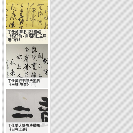
丁仕美 草书书法横幅
《临江仙 • 自洛阳往孟津
道中作》
丁仕美行书书法团扇
《王维•书事》
丁仕美大篆书法横幅
《日有上进》