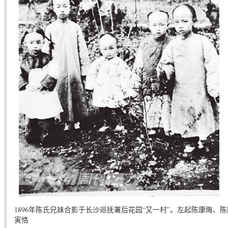
1896年陈氏兄妹合影于长沙巡抚署后花园“又一村”。左起陈康晦、
寅恪