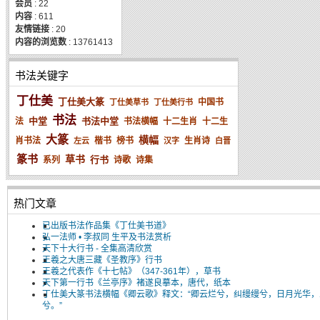
会员
: 22
内容
: 611
友情链接
: 20
内容的浏览数
: 13761413
书法关键字
丁仕美
丁仕美大篆
中国书
丁仕美草书
丁仕美行书
书法
中堂
书法中堂
法
书法横幅
十二生肖
十二生
大篆
横幅
肖书法
楷书
榜书
生肖诗
左云
汉字
白晋
篆书
草书
行书
系列
诗歌
诗集
热门文章
已出版书法作品集《丁仕美书道》
弘一法师 • 李叔同 生平及书法赏析
天下十大行书 - 全集高清欣赏
王羲之大唐三藏《圣教序》行书
王羲之代表作《十七帖》（347-361年），草书
天下第一行书《兰亭序》褚遂良摹本，唐代，纸本
丁仕美大篆书法横幅《卿云歌》释文：“卿云烂兮，纠缦缦兮，日月光华，
兮。”