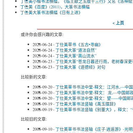
丁仕美小楷书法横幅，《临王献之玉版十三行》又名《洛神赋
丁仕美《百度》(2011)，大篆书法横幅
丁仕美大篆书法横幅《日有上进》
< 上页
或许你会感兴趣的文章:
2020-06-24
-
丁仕美草书《五古•寻幽》
2020-06-24
-
丁仕美大篆“道法自然”
2020-06-24
-
丁仕美大篆“高山流水”
2020-06-23
-
丁仕美大篆“苍龙日暮还行雨，老树春深更
2020-06-23
-
丁仕美大篆《道德经》对句
比较新的文章:
2008-09-20
-
丁仕美草书书法中堂-释文：江河水,---
2008-09-20
-
丁仕美大篆书法中堂-释文： 龙,---中国
2008-09-20
-
丁仕美大篆书法中堂-释文：望-----中国
2008-09-19
-
丁仕美大篆书法竖轴《禹玉牒辞》
2008-09-19
-
丁仕美草书书法竖轴《别董大》，释文：“
比较旧的文章:
2008-09-10
-
丁仕美草书书法竖轴《庄子·逍遥游》-光