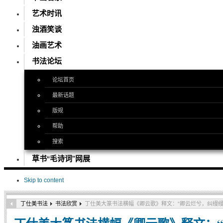
艺术时讯
浊酒笑谈
油画艺术
书法论坛
论坛首页
最新话题
版规
帮助
搜索
草书“毛诗词”网展
Skip to content
丁仕美书法
书法欣赏
丁仕美大篆书法横幅《卿云歌》释文：“卿云烂兮，纠缦缦