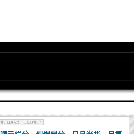
兮，日月光华，旦复旦兮。”