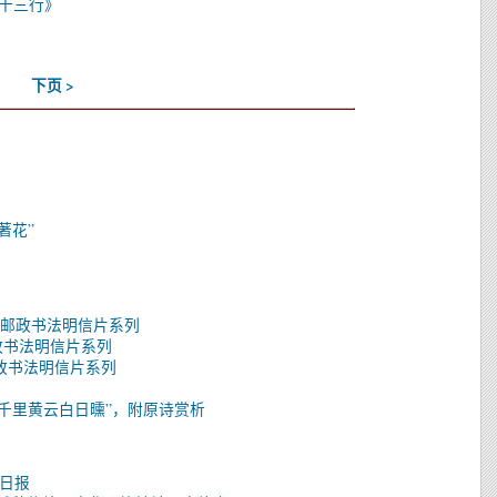
十三行》
下页 >
著花”
中国邮政书法明信片系列
邮政书法明信片系列
邮政书法明信片系列
千里黄云白日曛”，附原诗赏析
明日报