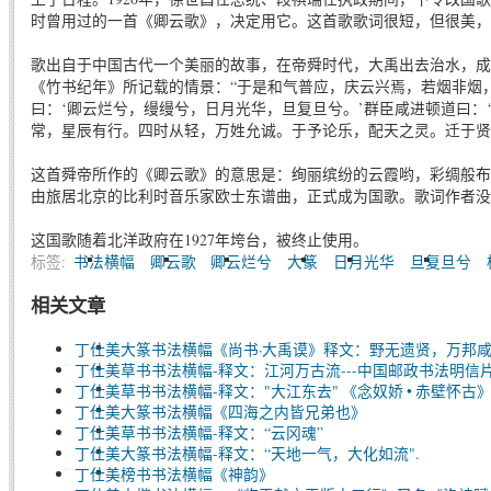
时曾用过的一首《卿云歌》，决定用它。这首歌歌词很短，但很美，
歌出自于中国古代一个美丽的故事，在帝舜时代，大禹出去治水，成
《竹书纪年》所记载的情景：“于是和气普应，庆云兴焉，若烟非烟
曰：‘卿云烂兮，缦缦兮，日月光华，旦复旦兮。’群臣咸进顿道曰：
常，星辰有行。四时从轻，万姓允诚。于予论乐，配天之灵。迁于贤
这首舜帝所作的《卿云歌》的意思是：绚丽缤纷的云霞哟，彩绸般布
由旅居北京的比利时音乐家欧士东谱曲，正式成为国歌。歌词作者没
这国歌随着北洋政府在1927年垮台，被终止使用。
标签:
书法横幅
卿云歌
卿云烂兮
大篆
日月光华
旦复旦兮
相关文章
丁仕美大篆书法横幅《尚书·大禹谟》释文：野无遗贤，万邦咸
丁仕美草书书法横幅-释文：江河万古流---中国邮政书法明信
丁仕美草书书法横幅-释文："大江东去" 《念奴娇 • 赤壁怀古
丁仕美大篆书法横幅《四海之内皆兄弟也》
丁仕美草书书法横幅-释文：“云冈魂”
丁仕美大篆书法横幅-释文：“天地一气，大化如流".
丁仕美榜书书法横幅《神韵》