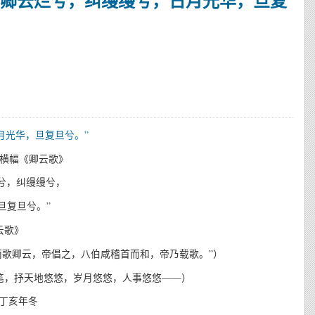
“卿云烂兮，纠缦缦兮，日月光华，旦复
横幅《卿云歌》
兮，纠缦缦兮，
旦复旦兮。
”
云歌》
歌卿云，帝倡之，八伯咸稽首而和，帝乃载歌。”）
笔，抒天地悠悠，岁月悠悠，人事悠悠——）
丁亥年冬