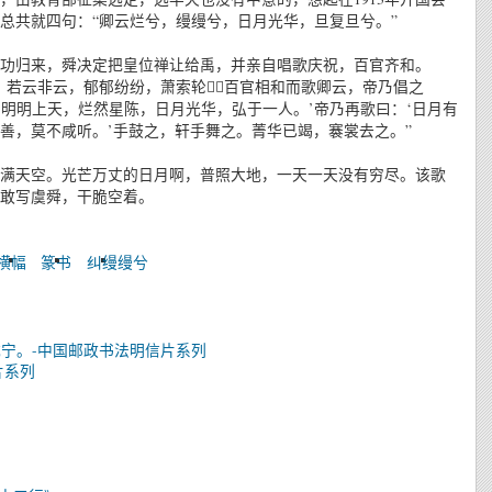
总共就四句：“卿云烂兮，缦缦兮，日月光华，旦复旦兮。”
功归来，舜决定把皇位禅让给禹，并亲自唱歌庆祝，百官齐和。
，若云非云，郁郁纷纷，萧索轮，百官相和而歌卿云，帝乃倡之
‘明明上天，烂然星陈，日月光华，弘于一人。’帝乃再歌曰：‘日月有
善，莫不咸听。’手鼓之，轩手舞之。菁华已竭，褰裳去之。”
满天空。光芒万丈的日月啊，普照大地，一天一天没有穷尽。该歌
敢写虞舜，干脆空着。
横幅
篆书
纠缦缦兮
宁。-中国邮政书法明信片系列
片系列
》