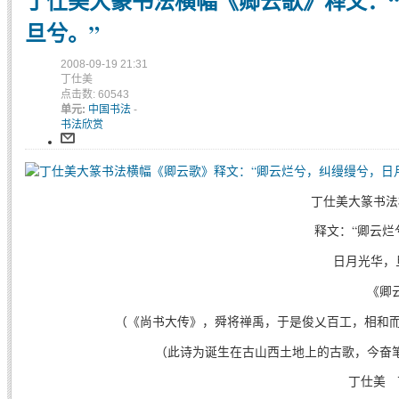
丁仕美大篆书法横幅《卿云歌》释文：
旦兮。”
2008-09-19 21:31
丁仕美
点击数: 60543
单元:
中国书法
-
书法欣赏
丁仕美大篆书法
释文：
“
卿云烂
日月光华，
《卿
（《尚书大传》，舜将禅禹，于是俊乂百工，相和而
（此诗为诞生在古山西土地上的古歌，今奋
丁仕美