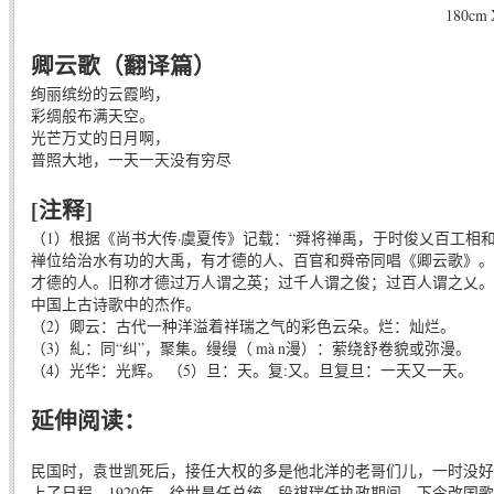
180cm 
卿云歌（翻译篇）
绚丽缤纷的云霞哟，
彩绸般布满天空。
光芒万丈的日月啊，
普照大地，一天一天没有穷尽
[注释]
（1）根据《尚书大传·虞夏传》记载：“舜将禅禹，于时俊乂百工相
禅位给治水有功的大禹，有才德的人、百官和舜帝同唱《卿云歌》。从
才德的人。旧称才德过万人谓之英；过千人谓之俊；过百人谓之乂。
中国上古诗歌中的杰作。
（2）卿云：古代一种洋溢着祥瑞之气的彩色云朵。烂：灿烂。
（3）糺：同“纠”，聚集。缦缦（ mà n漫）：萦绕舒卷貌或弥漫。
（4）光华：光辉。 （5）旦：天。复:又。旦复旦：一天又一天。
延伸阅读：
民国时，袁世凯死后，接任大权的多是他北洋的老哥们儿，一时没好
上了日程。1920年，徐世昌任总统、段祺瑞任执政期间，下令改国歌