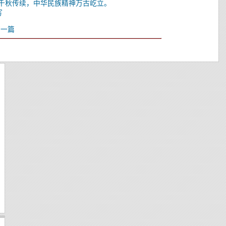
火千秋传续，中华民族精神万古屹立。
写
前一篇