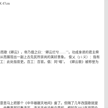
X 47cm
和而歌《卿云》，帝乃倡之曰：‘卿云烂兮……’”。功成身退的君主舜
而展现出一副上古先民所崇尚的美好景象。 俊乂（y ì 义）：指有
工：此处指官吏。百工：百官。倡：同“唱”。 《卿云歌》被称誉为
意思马上把那个《中华雄踞天地间》废了。但隔了几年改国歌就提
，由教育部征集选定，选半天也没有中意的，想起在1913年开国会