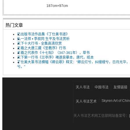
187cm×97cm
热门文章
已出版书法作品集《丁仕美书道》
弘一法师 • 李叔同 生平及书法赏析
天下十大行书 - 全集高清欣赏
王羲之大唐三藏《圣教序》行书
王羲之代表作《十七帖》（347-361年），草书
天下第一行书《兰亭序》褚遂良摹本，唐代，纸本
丁仕美大篆书法横幅《卿云歌》释文：“卿云烂兮，纠缦缦兮，日月光华，
兮。”
天人书法
中国书法
友情链接
Skyren Art of Chi
天人书法艺术
天人书法艺术网工信部网站备案号：