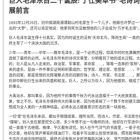
巨人毛泽东百二十诞辰: 丁仕美草书“毛诗词
展前言
1893年12月26日，旧中国湖南湘谭韶山村毛家生下一个儿子，他娘也许梦过
出的“大梦”，还可以肯定地说：他爹到死也没敢想他的儿子会成为“万岁毛主席”
巨人毛泽东诞生得十分真实，因为同时诞生的没有“天命玄鸟，降而生商” 一类
终主宰了一个泱泱大国的沉浮。
少年——青年——中年——晚年毛泽东，是一个必然过程，但其中时时充满偶然
造就了最终的必然。从毛泽东所有的诗词文章里，分明看到了他的成长过程。大
的；巨人是从凡人走来的。政治家、军事家、革命家……，等等一连串的“家称”
来的虚名，是由一件件事实证明和积累成的；哲学家、理论家、思想家……，不
造的冠冕，那是思想的光辉凝聚点亮的冠额珍珠；诗人、作家、书法家……，那是
巨卵中孵化衍生出来的凤凰和蛟龙。巨人，之所以为巨人，因为他做到、做成了
的事业。
大禹治水，那叫事业，因为他所干的事情千秋万代永远造福于一个大民族家庭，
果，食之不尽。毛泽东亦堪称伟大的事业者，因为他革掉了一个数千年封建王国的
想成为全人类的一大精神结晶，必将永远占据着意识形态的某一块高地。
一切“家”在毛泽东来说，都似乎顺理成章，理所当然，而诗人、作家、书法家也
“理喻”。别人坐在那里挖空心思，多少年憋不出一句像样的诗，他却在行军途中
成一首首千古绝唱，格律、平仄都有讲究。别人在牛气洋气的书斋里，一辈子也
的文章，他却在草庐寒窑的煤油灯下，哈着手写出那么些惊世骇俗、照亮乾坤暗
生中在点画中徘徊徜徉，最终也没有炼出龙蛇苍藤般出神入化、荡气回肠的线条