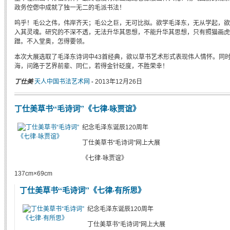
政务倥偬中成就了独一无二的毛派书法！
呜乎！毛公之伟，伟岸齐天；毛公之巨，无可比拟。欲学毛泽东，无从学起，欲
入其灵魂。研究的不深不透，无法升华其思想，不能升华其思想，只有照猫画虎
蹭。不入堂奥，怎得要领。
本次大展选取了毛泽东诗词中43首经典，欲以草书艺术形式表现伟人情怀。同
海，问路于艺界前辈、同仁，若得金针砭度，不胜荣幸！
丁仕美
天人中国书法艺术网
2013年12月26日
-
丁仕美草书“毛诗词”《七律·咏贾谊》
纪念毛泽东诞辰120周年
丁仕美草书“毛诗词”网上大展
《七律·咏贾谊》
137cm×69cm
丁仕美草书“毛诗词”《七律·有所思》
纪念毛泽东诞辰120周年
丁仕美草书“毛诗词”网上大展