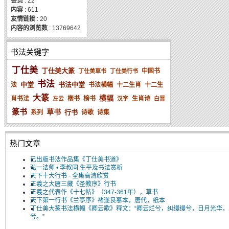
会员
: 22
内容
: 611
友情链接
: 20
内容的浏览数
: 13769642
书法关键字
丁仕美
丁仕美大篆
中国书
丁仕美草书
丁仕美行书
书法
中堂
书法中堂
法
书法横幅
十二生肖
十二生
大篆
横幅
肖书法
楷书
榜书
生肖诗
左云
汉字
白晋
篆书
草书
行书
系列
诗歌
诗集
热门文章
已出版书法作品集《丁仕美书道》
弘一法师 • 李叔同 生平及书法赏析
天下十大行书 - 全集高清欣赏
王羲之大唐三藏《圣教序》行书
王羲之代表作《十七帖》（347-361年），草书
天下第一行书《兰亭序》褚遂良摹本，唐代，纸本
丁仕美大篆书法横幅《卿云歌》释文：“卿云烂兮，纠缦缦兮，日月光华，
兮。”