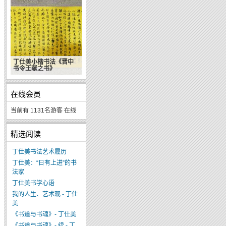
丁仕美小楷书法《晋中
书令王献之书》
在线会员
当前有 1131名游客 在线
精选阅读
丁仕美书法艺术履历
丁仕美：“日有上进”的书
法家
丁仕美书学心语
我的人生、艺术观 - 丁仕
美
《书道与书魂》- 丁仕美
《书道与书魂》- 续 - 丁