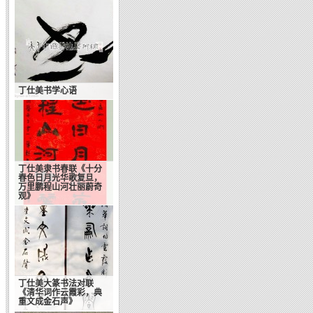
丁仕美书学心语
丁仕美隶书春联《十分
春色日月光华歌复旦，
万里鹏程山河壮丽蔚奇
观》
丁仕美大篆书法对联
《清华词作云霞彩，典
重文成金石声》
岭南书法丛谭