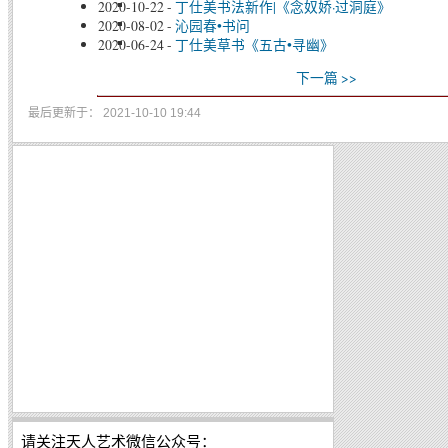
2020-10-22
-
丁仕美书法新作|《念奴娇·过洞庭》
2020-08-02
-
沁园春•书问
2020-06-24
-
丁仕美草书《五古•寻幽》
下一篇 >>
最后更新于： 2021-10-10 19:44
请关注天人艺术微信公众号：