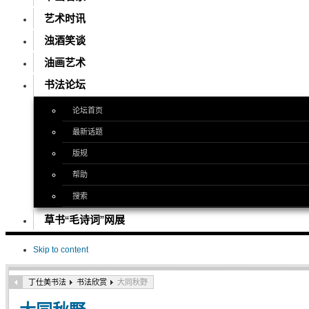
艺术时讯
浊酒笑谈
油画艺术
书法论坛
论坛首页
最新话题
版规
帮助
搜索
草书“毛诗词”网展
Skip to content
丁仕美书法
书法欣赏
大同秋野