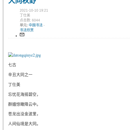
大同秋野
2021-10-10 19:21
丁仕美
点击数: 6044
单元:
中国书法
-
书法欣赏
七古
辛丑大同之一
丁仕美
忘忧花海摇碧空，
群娥惊瞰降云中。
苍龙出没金波里，
人间仙境是大同。