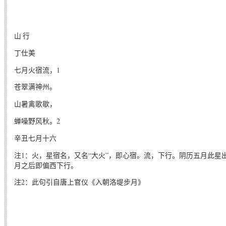
山 行
丁仕美
七月火宿流，1
苍翠满神州。
山暑禽歌歇，
蝉噪野风秋。2
辛丑七月十六
注1：火，星宿名，又名“大火”，即心宿。流，下行。阴历五月此星
月之后即偏西下行。
注2：此句引自唐上官仪《入朝洛堤步月》