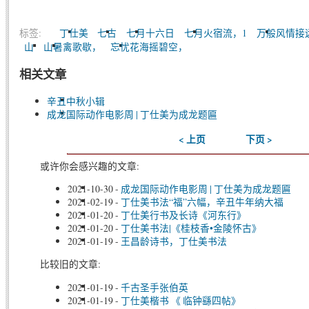
标签:
丁仕美
七古
七月十六日
七月火宿流，1
万般风情接
山
山暑禽歌歇，
忘忧花海摇碧空，
相关文章
辛丑中秋小辑
成龙国际动作电影周 | 丁仕美为成龙题匾
< 上页
下页 >
或许你会感兴趣的文章:
2021-10-30
-
成龙国际动作电影周 | 丁仕美为成龙题匾
2021-02-19
-
丁仕美书法“福”六幅，辛丑牛年纳大福
2021-01-20
-
丁仕美行书及长诗《河东行》
2021-01-20
-
丁仕美书法|《桂枝香•金陵怀古》
2021-01-19
-
王昌龄诗书，丁仕美书法
比较旧的文章:
2021-01-19
-
千古圣手张伯英
2021-01-19
-
丁仕美楷书 《 临钟繇四帖》