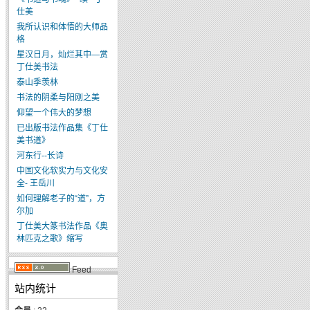
仕美
我所认识和体悟的大师品
格
星汉日月，灿烂其中—赏
丁仕美书法
泰山季羡林
书法的阴柔与阳刚之美
仰望一个伟大的梦想
已出版书法作品集《丁仕
美书道》
河东行--长诗
中国文化软实力与文化安
全- 王岳川
如何理解老子的“道”，方
尔加
丁仕美大篆书法作品《奥
林匹克之歌》缩写
Feed
站内统计