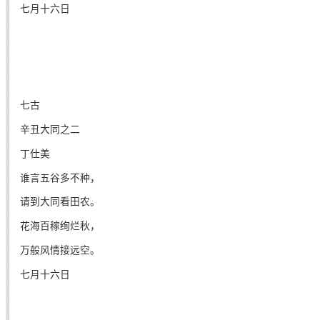
七月十六日
七古
辛丑大同之二
丁仕美
谁言五谷多不种，
请到大同看田农。
花海百稼绚烂秋，
万般风情接远空。
七月十六日