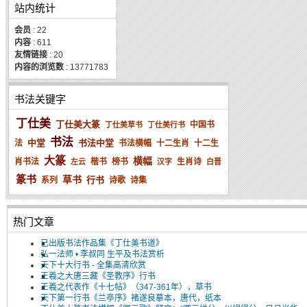
站内统计
会员
: 22
内容
: 611
友情链接
: 20
内容的浏览数
: 13771783
书法关键字
丁仕美
丁仕美大篆
中国书
丁仕美草书
丁仕美行书
书法
中堂
书法中堂
法
书法横幅
十二生肖
十二生
大篆
横幅
肖书法
楷书
榜书
生肖诗
左云
汉字
白晋
篆书
草书
行书
系列
诗歌
诗集
热门文章
已出版书法作品集《丁仕美书道》
弘一法师 • 李叔同 生平及书法赏析
天下十大行书 - 全集高清欣赏
王羲之大唐三藏《圣教序》行书
王羲之代表作《十七帖》（347-361年），草书
天下第一行书《兰亭序》褚遂良摹本，唐代，纸本