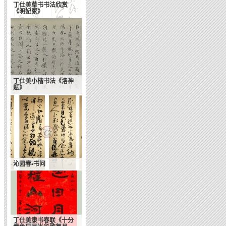
丁仕美草书书法欣赏
《明妃冢》
丁仕美小楷书法《洛神
赋》
沁园春•书问
丁仕美隶书春联《十分