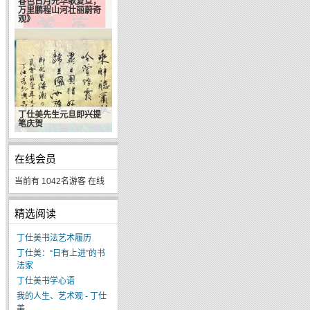
春色日月光华歌复旦，
万里鹏程山河壮丽蔚奇
观》
丁仕美先生元旦即兴提
笔庆贺
在线会员
当前有 1042名游客 在线
精选阅读
丁仕美书法艺术履历
丁仕美：“日有上进”的书
法家
丁仕美书学心语
我的人生、艺术观 - 丁仕
美