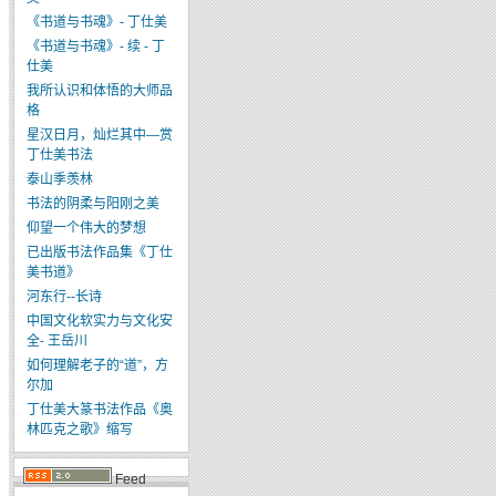
《书道与书魂》- 丁仕美
《书道与书魂》- 续 - 丁
仕美
我所认识和体悟的大师品
格
星汉日月，灿烂其中—赏
丁仕美书法
泰山季羡林
书法的阴柔与阳刚之美
仰望一个伟大的梦想
已出版书法作品集《丁仕
美书道》
河东行--长诗
中国文化软实力与文化安
全- 王岳川
如何理解老子的“道”，方
尔加
丁仕美大篆书法作品《奥
林匹克之歌》缩写
Feed