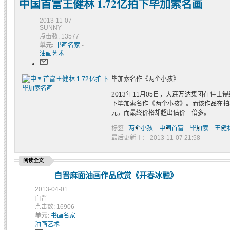
中国首富王健林 1.72亿拍下毕加索名画
2013-11-07
SUNNY
点击数: 13577
单元:
书画名家
-
油画艺术
毕加索名作《两个小孩》
2013年11月05日，大连万达集团在佳士
下毕加索名作《两个小孩》。而该作品在拍卖
元，而最终价格却超出估价一倍多。
标签:
两个小孩
中国首富
毕加索
王健
最后更新于： 2013-11-07 21:58
阅读全文...
白晋麻面油画作品欣赏《开春冰融》
2013-04-01
白晋
点击数: 16906
单元:
书画名家
-
油画艺术