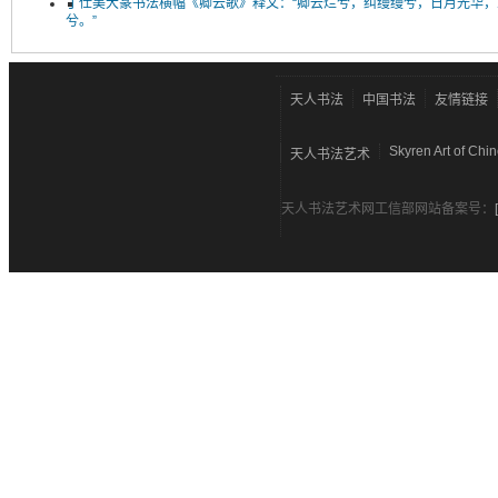
丁仕美大篆书法横幅《卿云歌》释文：“卿云烂兮，纠缦缦兮，日月光华，
兮。”
天人书法
中国书法
友情链接
Skyren Art of Chi
天人书法艺术
天人书法艺术网工信部网站备案号：