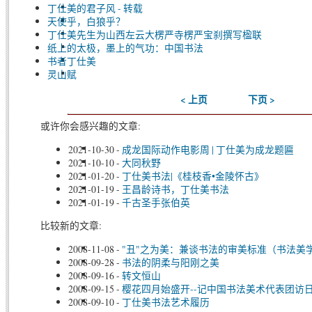
丁仕美的君子风 - 转载
天使乎，白狼乎？
丁仕美先生为山西左云大楞严寺楞严宝刹撰写楹联
纸上的太极，墨上的气功：中国书法
书者丁仕美
灵山赋
< 上页
下页 >
或许你会感兴趣的文章:
2021-10-30
-
成龙国际动作电影周 | 丁仕美为成龙题匾
2021-10-10
-
大同秋野
2021-01-20
-
丁仕美书法|《桂枝香•金陵怀古》
2021-01-19
-
王昌龄诗书，丁仕美书法
2021-01-19
-
千古圣手张伯英
比较新的文章:
2008-11-08
-
"丑"之为美：兼谈书法的审美标准（书法美
2008-09-28
-
书法的阴柔与阳刚之美
2008-09-16
-
转文恒山
2008-09-15
-
樱花四月始盛开--记中国书法美术代表团访
2008-09-10
-
丁仕美书法艺术履历