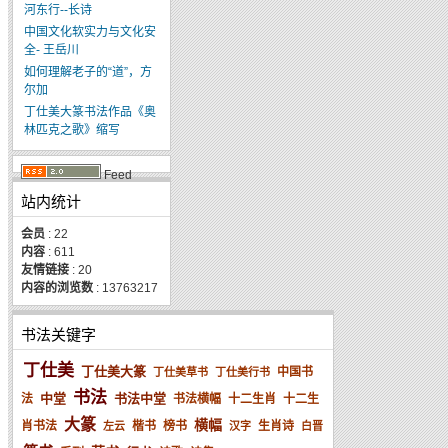
河东行--长诗
中国文化软实力与文化安
全- 王岳川
如何理解老子的“道”，方
尔加
丁仕美大篆书法作品《奥
林匹克之歌》缩写
Feed
站内统计
会员
: 22
内容
: 611
友情链接
: 20
内容的浏览数
: 13763217
书法关键字
丁仕美
丁仕美大篆
中国书
丁仕美草书
丁仕美行书
书法
中堂
书法中堂
法
书法横幅
十二生肖
十二生
大篆
横幅
肖书法
楷书
榜书
生肖诗
左云
汉字
白晋