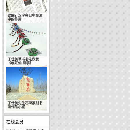
误解？汉字在日中交流
中的作用
丁仕美草书书法欣赏
《临江仙·风筝》
丁仕美先生石碑篆刻书
法作品小览
在线会员