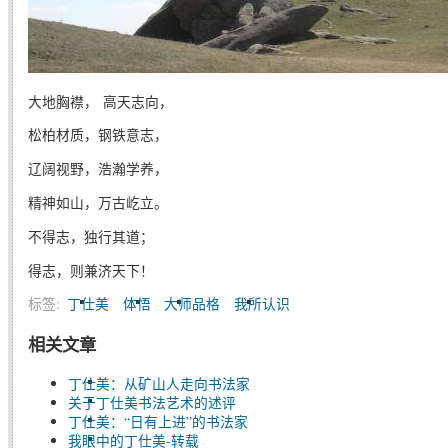
大地胸襟， 高天志向，
松柏材质，钢铁意志，
辽阔视野，浩瀚学养，
精神如山，万古屹立。
不得志，独行其道；
得志，则兼济天下！
标签:
丁仕美
体悟
大师品格
我所认识
相关文章
丁仕美：从矿山人走向书法家
关于丁仕美书法艺术的述评
丁仕美：“日有上进”的书法家
我眼中的丁仕美-转载