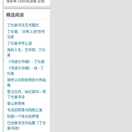
当前有 1565名游客 在线
精选阅读
丁仕美书法艺术履历
丁仕美：“日有上进”的书
法家
丁仕美书学心语
我的人生、艺术观 - 丁仕
美
《书道与书魂》- 丁仕美
《书道与书魂》- 续 - 丁
仕美
我所认识和体悟的大师品
格
星汉日月，灿烂其中—赏
丁仕美书法
泰山季羡林
书法的阴柔与阳刚之美
仰望一个伟大的梦想
已出版书法作品集《丁仕
美书道》