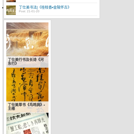
丁仕美书法|《桂枝香•金陵怀古》
Post: 21-01-20
丁仕美行书及长诗《河
东行》
丁仕美草书《鸟鸣涧》•
王维