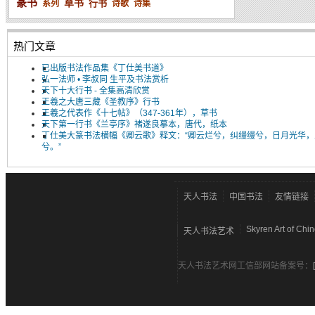
篆书
草书
行书
系列
诗歌
诗集
热门文章
已出版书法作品集《丁仕美书道》
弘一法师 • 李叔同 生平及书法赏析
天下十大行书 - 全集高清欣赏
王羲之大唐三藏《圣教序》行书
王羲之代表作《十七帖》（347-361年），草书
天下第一行书《兰亭序》褚遂良摹本，唐代，纸本
丁仕美大篆书法横幅《卿云歌》释文：“卿云烂兮，纠缦缦兮，日月光华，
兮。”
天人书法
中国书法
友情链接
Skyren Art of Chi
天人书法艺术
天人书法艺术网工信部网站备案号：