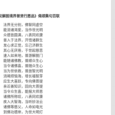
议解脱境界普贤行愿品》偈颂集句百联
 法界无分别，佛智同虚空
 能消诸渴爱，当作世光明
 众德皆圆满，八表同欢康
 普入于法界，开悟诸群生
 发心求正觉，忘己济群生
 其心无厌倦，于世起慈悲
 速入如来地，普游解脱门
 能随诸佛教，普顺众生心
 当令诸佛喜，普随众生心
 当为世依救，普放智光明
 消竭烦恼海，增长福智芽
 应生大喜跃，专向佛菩提
 亲近善知识，回向大菩提
 当令众生喜，能报大师恩
 诸佛所称叹，八表同欢康
 疾入大智海，当听妙法云
 诸佛等慈父，人命如电光
 到佛功德岸，为世大明灯