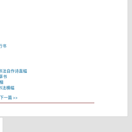
》
 行书
书书法自作诗直幅
，草书
楷
书书法横幅
下一篇 >>