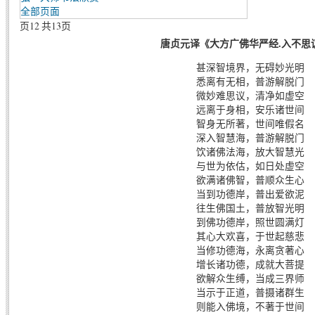
全部页面
页12 共13页
唐贞元译《大方广佛华严经.入不思
甚深智境界，无碍妙光明
悉离有无相，普游解脱门
微妙难思议，清净如虚空
远离于身相，安乐诸世间
智身无所著，世间唯假名
深入智慧海，普游解脱门
饮诸佛法海，放大智慧光
与世为依估，如日处虚空
欲满诸佛智，普顺众生心
当到功德岸，普出爱欲泥
往生佛国土，普放智光明
到佛功德岸，照世圆满灯
其心大欢喜，于世起慈悲
当修功德海，永离贪著心
增长诸功德，成就大菩提
欲解众生缚，当成三界师
当示于正道，普摄诸群生
则能入佛境，不著于世间