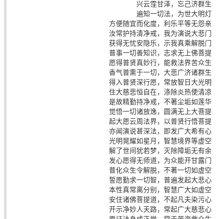
兴云霔甘泽，忘己济群生
遍知一切法，为世大明灯
方便随宜而化度，利乐平等无怨亲
汝常护持清净戒，我为演说大悲门
获得无忧安隐乐，示我真乘解脱门
普事一切善知识，志求无上佛菩提
愿得普贤真妙行，能救法界苦众生
香气普熏于一切，大悲广济诸群生
得入普贤深行愿，常放智日大光明
住大慈悲恒自在，涤除炎热使清凉
是故精勤持净戒，不著尘垢如莲华
觉悟一切诸放逸，圆满无上大菩提
起大愿云周法界，以普贤行悟菩提
亦闻演说甚深法，即发广大希有心
光明晃耀如星月，智慧境界等虚空
解了世间犹若梦，灭除障垢无有余
发心愿得无师道，为众能开甘露门
普化众生令解脱，不著一切如虚空
誓愿勤求一切智，普遍发起大悲心
本性真常离分别，智慧广大如虚空
安住诸佛菩提道，不起凡夫染污心
开示净妙人天路，常起广大慈悲心
愿证法身成正觉，常于苦海救众生