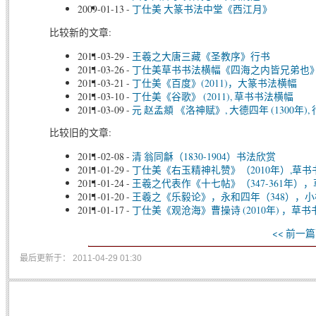
2009-01-13
-
丁仕美 大篆书法中堂《西江月》
比较新的文章:
2011-03-29
-
王羲之大唐三藏《圣教序》行书
2011-03-26
-
丁仕美草书书法横幅《四海之内皆兄弟也
2011-03-21
-
丁仕美《百度》(2011)，大篆书法横幅
2011-03-10
-
丁仕美《谷歌》 (2011), 草书书法横幅
2011-03-09
-
元 赵孟頫 《洛神赋》, 大德四年 (1300年),
比较旧的文章:
2011-02-08
-
清 翁同龢（1830-1904）书法欣赏
2011-01-29
-
丁仕美《右玉精神礼赞》（2010年）,草
2011-01-24
-
王羲之代表作《十七帖》（347-361年）
2011-01-20
-
王羲之《乐毅论》，永和四年（348），小
2011-01-17
-
丁仕美《观沧海》曹操诗 (2010年) ，草
<< 前一篇
最后更新于： 2011-04-29 01:30