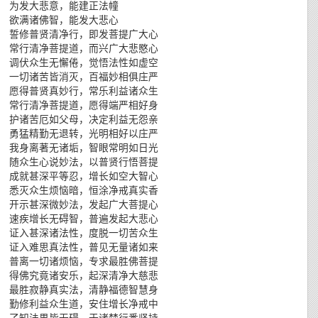
 为发大悲意，能建正法幢
 欲满诸佛智，能发大悲心
 誓修普贤清净行，即发菩提广大心
 常行清净菩提道，而兴广大悲愍心
 调伏众生无懈倦，觉悟法性如虚空
 一切诸苦皆消灭，百福妙相俱庄严
 愿得普贤真妙行，常乐利益诸众生
 常行清净菩提道，愿得端严相好身
 护诸苦厄如父母，决定利益无怨亲
 勇猛精勤无退转，光明相好以庄严
 我身离著无诸垢，智眼常明如日光
 随众生心说妙法，以普贤行悟菩提
 成就甚深平等忍，增长如空大智心
 悉灭众生烦恼暗，恒涂净戒真实香
 开示甚深微妙法，发起广大菩提心
 速疾增长无碍智，普遍发起大悲心
 证入甚深诸法性，度脱一切苦众生
 证入难思真法性，普见无量诸如来
 普离一切诸烦恼，专求最胜佛菩提
 得佛究竟诸安乐，起深清净大慈悲
 最胜寂静真实法，清静福德智慧身
 勤修利益众生道，安住增长净戒中
 了知法界皆无碍，于诸梵行悉坚持