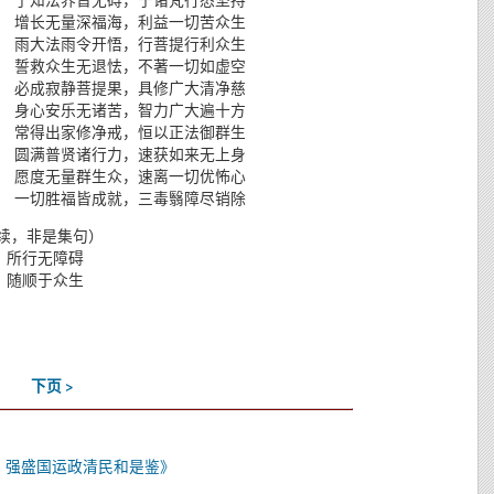
 增长无量深福海，利益一切苦众生
 雨大法雨令开悟，行菩提行利众生
 誓救众生无退怯，不著一切如虚空
 必成寂静菩提果，具修广大清净慈
 身心安乐无诸苦，智力广大遍十方
 常得出家修净戒，恒以正法御群生
 圆满普贤诸行力，速获如来无上身
 愿度无量群生众，速离一切优怖心
 一切胜福皆成就，三毒翳障尽销除
续，非是集句）
，所行无障碍
，随顺于众生
下页 >
，强盛国运政清民和是鉴》