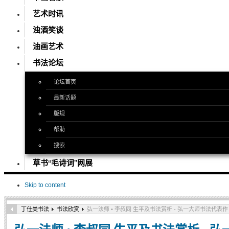
艺术时讯
浊酒笑谈
油画艺术
书法论坛
论坛首页
最新话题
版规
帮助
搜索
草书“毛诗词”网展
Skip to content
丁仕美书法
书法欣赏
弘一法师 • 李叔同 生平及书法赏析 - 弘一大师书法代