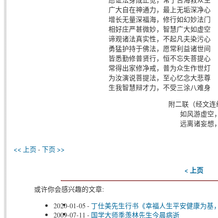
广大自在神通力，最上无垢深净心
增长无量深福海，修行如幻妙法门
相好庄严甚微妙，智慧广大如虚空
谛观诸法真实性，不起凡夫染污心
勇猛护持于佛法，愿常利益诸世间
皆悉勤修普贤行，恒不忘失菩提心
常得出家修净戒，普为众生作世灯
为汝演说菩提法，至心忆念大悲尊
生我智慧辩才力，不受三涂八难身
附二联（经文连
如风游虚空
远离诸妄想
<< 上页
-
下页 >>
< 上页
或许你会感兴趣的文章:
2020-01-05
-
丁仕美先生行书《幸福人生平安健康为基
2009-07-11
-
国学大师季羡林先生今晨病逝