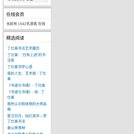
在线会员
当前有 1542名游客 在线
精选阅读
丁仕美书法艺术履历
丁仕美：“日有上进”的书
法家
丁仕美书学心语
我的人生、艺术观 - 丁仕
美
《书道与书魂》- 丁仕美
《书道与书魂》- 续 - 丁
仕美
我所认识和体悟的大师品
格
星汉日月，灿烂其中—赏
丁仕美书法
泰山季羡林