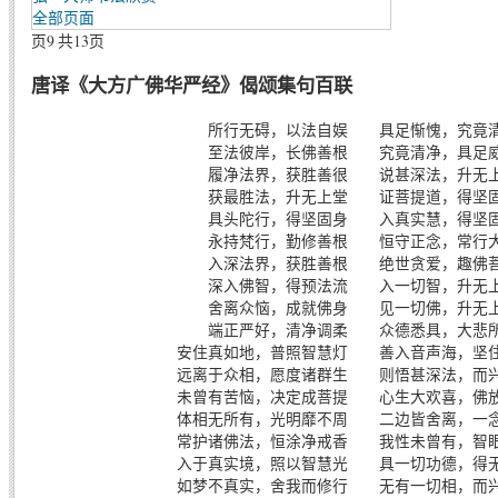
全部页面
页9 共13页
唐译《大方广佛华严经》偈颂集句百联
所行无碍，以法自娱 具足惭愧，究竟
至法彼岸，长佛善根 究竟清净，具足
履净法界，获胜善很 说甚深法，升无
获最胜法，升无上堂 证菩提道，得坚
具头陀行，得坚固身 入真实慧，得坚
永持梵行，勤修善根 恒守正念，常行
入深法界，获胜善根 绝世贪爱，趣佛
深入佛智，得预法流 入一切智，升无
舍离众恼，成就佛身 见一切佛，升无
端正严好，清净调柔 众德悉具，大悲
安住真如地，普照智慧灯 善入音声海，坚
远离于众相，愿度诸群生 则悟甚深法，而
未曾有苦恼，决定成菩提 心生大欢喜，佛
体相无所有，光明靡不周 二边皆舍离，一
常护诸佛法，恒涂净戒香 我性未曾有，智
入于真实境，照以智慧光 具一切功德，得
如梦不真实，舍我而修行 无有一切相，而