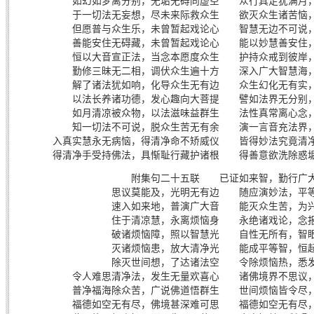
如幻如梦离分别，无垢无碍同虚空 众行具足犹满月
于一切法无妄想，尽未来际救众生 欲灭众生诸苦恼
但愿普与众生乐，未曾暂起戏论心 智慧无边不可说
善能安住无碍藏，未曾暂起戏论心 能以妙慧善安住
恒以大音宣正法，当念本愿度众生 护持众戒到彼岸
勤修三昧无二相，调伏众生遍十方 深入广大智慧海
解了诸法犹如响，化导众生无有边 众生幻化无有实
以法长养诸功德，发心趣向大菩提 譬如法界无分别
如月清凉被众物，以法滋味益群生 法性真常离心念
知一切法不可说，脱众生苦无有余 演一言音充法界
入真实慧永无病恼，得清净命不矫威仪 皆得妙法究竟清
得清净手受持佛法，具惭耻行藏护诸根 得善意欲洗除惑
附集句二十五联 已证如来智，勤行广
思议莫能及，光明无有边 随应演妙法，平
速入如来地，普演广大音 能灭众生苦，为
住于清凉慧，永离烦恼身 永绝诸戏论，念
破诸烦恼障，照以智慧光 自性无所有，智
灭诸烦恼患，放大清净光 能成平等智，恒
除灭世间想，了达诸法空 令除烦恼热，悉
令人难思清净法，发生无量欢喜心 诸佛境界不思议
普净福海除众苦，广说佛道悟群生 世间烦恼皆令尽
福德如空无有尽，佛境甚深难可思 福德如空无有尽