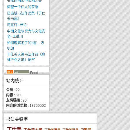
书法的阴柔与阳刚之美
仰望一个伟大的梦想
已出版书法作品集《丁仕
美书道》
河东行--长诗
中国文化软实力与文化安
全- 王岳川
如何理解老子的“道”，方
尔加
丁仕美大篆书法作品《奥
林匹克之歌》缩写
Feed
站内统计
会员
: 22
内容
: 611
友情链接
: 20
内容的浏览数
: 13759502
书法关键字
丁仕美
丁仕美大篆