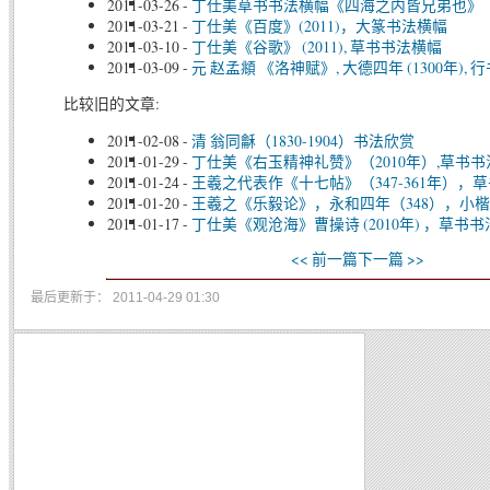
2011-03-26
-
丁仕美草书书法横幅《四海之内皆兄弟也》
2011-03-21
-
丁仕美《百度》(2011)，大篆书法横幅
2011-03-10
-
丁仕美《谷歌》 (2011), 草书书法横幅
2011-03-09
-
元 赵孟頫 《洛神赋》, 大德四年 (1300年), 
比较旧的文章:
2011-02-08
-
清 翁同龢（1830-1904）书法欣赏
2011-01-29
-
丁仕美《右玉精神礼赞》（2010年）,草书
2011-01-24
-
王羲之代表作《十七帖》（347-361年），草
2011-01-20
-
王羲之《乐毅论》，永和四年（348），小楷
2011-01-17
-
丁仕美《观沧海》曹操诗 (2010年) ，草书
<< 前一篇
下一篇 >>
最后更新于： 2011-04-29 01:30