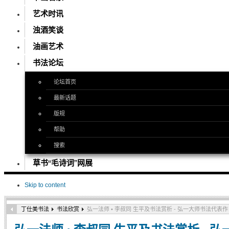
艺术时讯
浊酒笑谈
油画艺术
书法论坛
论坛首页
最新话题
版规
帮助
搜索
草书“毛诗词”网展
Skip to content
丁仕美书法
书法欣赏
弘一法师 • 李叔同 生平及书法赏析 - 弘一大师书法代