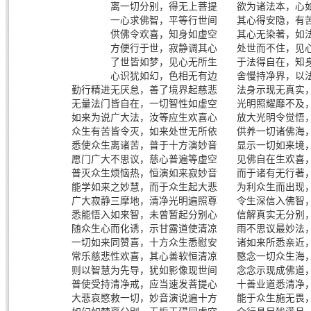
离一切分别，得无上菩提 欲为诸法本，心
一心求佛智，平等行世间 其心得安隐，有
供佛令欢喜，知身如虚空 其心无染著，如
方便行于世，寂静调其心 处世而不住，见
了世皆如梦，见心无所生 于法得自在，知
心识犹如幻，色相无有边 舍慢持净界，以
勤行精进无厌怠，善了境界起慈悲 法身示现无真实
无量法门皆自在，一切智性如虚空 光明照耀靡不及
如来为说广大法，汝等应生欢喜心 放大光明令觉悟
众生有苦皆令灭，如来处世无所依 供养一切诸佛海
悉使众生离诸苦，普于十方演妙音 显示一切如来境
愿门广大不思议，慈心普遍等虚空 见佛自在生欢喜
普灭众生烦恼热，恒演如来寂妙音 而于诸有无行著
能学如来之妙慧，而于众生起大悲 为利众生而出现
广大寂静三摩地，清净光明遍照尊 令生深信入佛智
悉能悟入如来智，未曾暂起分别心 信解真实无分别
随众生心而化诱，示甘露道使清凉 雨不思议最妙法
一切如来同赞喜，十方众生悉慰安 诸如来所悉亲近
常乐慈悲性欢喜，其心善软恒清凉 愍念一切众生海
则以智慧为先导，犹如影像现世间 念念示现成佛道
普使受持清净戒，应当速发菩提心 十善业道悉清净
大悲哀愍救一切，妙音演说遍十方 能于众生施无畏