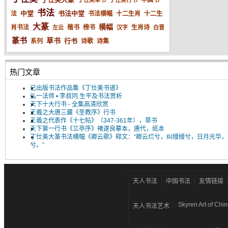
中国书
丁仕美草书
丁仕美行书
书法
中堂
书法中堂
法
书法横幅
十二生肖
十二生
大篆
横幅
肖书法
楷书
榜书
生肖诗
左云
汉字
白晋
篆书
草书
行书
系列
诗歌
诗集
热门文章
已出版书法作品集《丁仕美书道》
弘一法师 • 李叔同 生平及书法赏析
天下十大行书 - 全集高清欣赏
王羲之大唐三藏《圣教序》行书
王羲之代表作《十七帖》（347-361年），草书
天下第一行书《兰亭序》褚遂良摹本，唐代，纸本
丁仕美大篆书法横幅《卿云歌》释文：“卿云烂兮，纠缦缦兮，日月光华，
兮。”
天人书法
中国书法
友情链接
Skyren Art of Chi
天人书法艺术