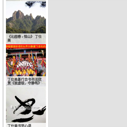
《沁园春 • 恒山》 丁仕
美
丁仕美篆行合书书法欣
赏《致虚极，守静笃》
丁仕美书学心语