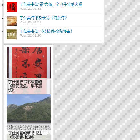
丁仕美书法“福”六幅，辛丑牛年纳大福
Post: 21-02-22
丁仕美行书及长诗《河东行》
Post: 21-01-21
丁仕美书法|《桂枝香•金陵怀古》
Post: 21-01-20
丁仕美行书书法直幅
《居安思危，乐不忘
忧》
丁仕美巨幅草书书法
《沁园春·长沙》