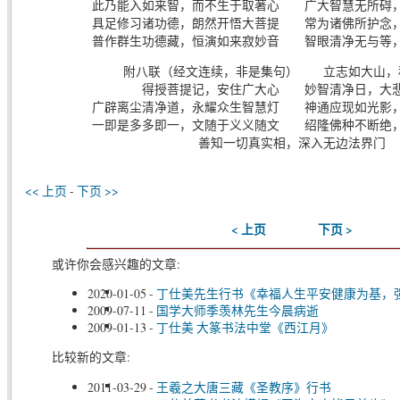
此乃能入如来智，而不生于取著心 广大智慧无所碍
具足修习诸功德，朗然开悟大菩提 常为诸佛所护念
普作群生功德藏，恒演如来寂妙音 智眼清净无与等
附八联（经文连续，非是集句） 立志如大山，
得授菩提记，安住广大心 妙智清净日，大
广辟离尘清净道，永耀众生智慧灯 神通应现如光影
一即是多多即一，文随于义义随文 绍隆佛种不断绝
善知一切真实相，深入无边法界门
<< 上页
-
下页 >>
< 上页
下页 >
或许你会感兴趣的文章:
2020-01-05
-
丁仕美先生行书《幸福人生平安健康为基，
2009-07-11
-
国学大师季羡林先生今晨病逝
2009-01-13
-
丁仕美 大篆书法中堂《西江月》
比较新的文章:
2011-03-29
-
王羲之大唐三藏《圣教序》行书