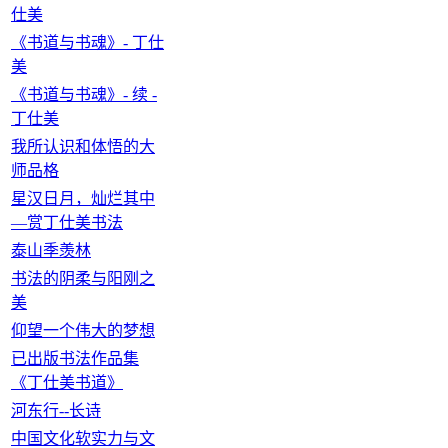
仕美
《书道与书魂》- 丁仕
美
《书道与书魂》- 续 -
丁仕美
我所认识和体悟的大
师品格
星汉日月，灿烂其中
—赏丁仕美书法
泰山季羡林
书法的阴柔与阳刚之
美
仰望一个伟大的梦想
已出版书法作品集
《丁仕美书道》
河东行--长诗
中国文化软实力与文