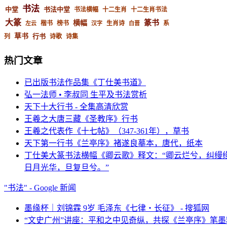
书法
中堂
书法中堂
书法横幅
十二生肖
十二生肖书法
大篆
篆书
横幅
楷书
榜书
生肖诗
系
左云
汉字
白晋
草书
行书
列
诗歌
诗集
热门文章
已出版书法作品集《丁仕美书道》
弘一法师 • 李叔同 生平及书法赏析
天下十大行书 - 全集高清欣赏
王羲之大唐三藏《圣教序》行书
王羲之代表作《十七帖》（347-361年），草书
天下第一行书《兰亭序》褚遂良摹本，唐代，纸本
丁仕美大篆书法横幅《卿云歌》释文：“卿云烂兮，纠缦
日月光华，旦复旦兮。”
"书法" - Google 新闻
墨缘杯｜刘锦霖 9岁 毛泽东《七律・长征》 - 搜狐网
“文史广州”讲座：平和之中见奇纵，共探《兰亭序》笔墨精