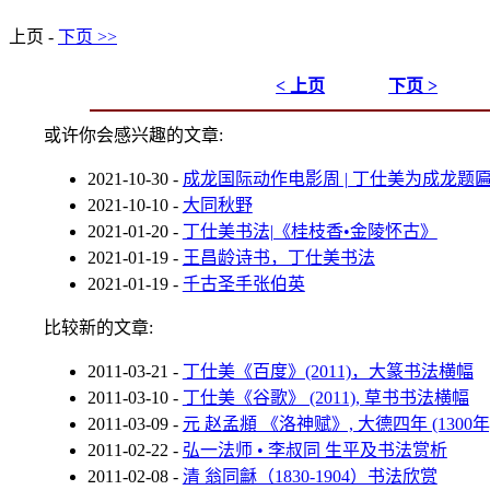
上页 -
下页 >>
< 上页
下页 >
或许你会感兴趣的文章:
2021-10-30
-
成龙国际动作电影周 | 丁仕美为成龙题
2021-10-10
-
大同秋野
2021-01-20
-
丁仕美书法|《桂枝香•金陵怀古》
2021-01-19
-
王昌龄诗书，丁仕美书法
2021-01-19
-
千古圣手张伯英
比较新的文章:
2011-03-21
-
丁仕美《百度》(2011)，大篆书法横幅
2011-03-10
-
丁仕美《谷歌》 (2011), 草书书法横幅
2011-03-09
-
元 赵孟頫 《洛神赋》, 大德四年 (1300年)
2011-02-22
-
弘一法师 • 李叔同 生平及书法赏析
2011-02-08
-
清 翁同龢（1830-1904）书法欣赏