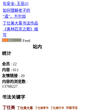
化安全- 王岳川
如何理解老子的
“道”，方尔加
丁仕美大篆书法作品
《奥林匹克之歌》缩
写
Feed
站内
统计
会员
: 22
内容
: 611
友情链接
: 20
内容的浏览数
:
13768227
书法关键字
丁仕美
丁仕美大篆
中国书法
丁仕美草书
丁仕美行书