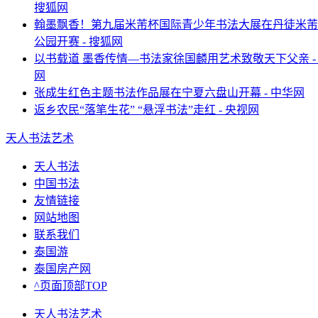
搜狐网
翰墨飘香！第九届米芾杯国际青少年书法大展在丹徒米芾
公园开赛 - 搜狐网
以书载道 墨香传情—书法家徐国麟用艺术致敬天下父亲 -
网
张成生红色主题书法作品展在宁夏六盘山开幕 - 中华网
返乡农民“落笔生花” “悬浮书法”走红 - 央视网
天人书法艺术
天人书法
中国书法
友情链接
网站地图
联系我们
泰国游
泰国房产网
^页面顶部TOP
天人书法艺术