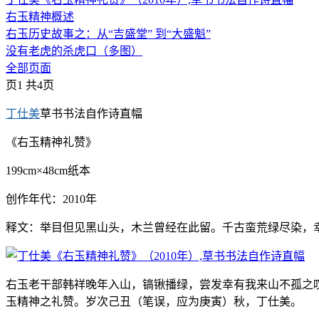
右玉精神概述
右玉历史故事之：从“吉盛堂” 到“大盛魁”
没有老虎的杀虎口（多图）
全部页面
页1 共4页
丁仕美
草书书法自作诗直幅
《右玉精神礼赞》
199cm×48cm纸本
创作年代：2010年
释文：举目但见黑山头，木兰曾经在此留。千古蛮荒绿尽染，
右玉老干部韩祥晚年入山，镐锹播绿，尝发幸有我来山不孤之
玉精神之礼赞。岁次己丑（笔误，应为庚寅）秋，丁仕美。