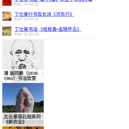
Post: 21-02-22
丁仕美行书及长诗《河东行》
Post: 21-01-21
丁仕美书法|《桂枝香•金陵怀古》
关于大巧若拙美学观
Post: 21-01-20
的若干思考
清 翁同龢（1830-
1904）书法欣赏
左云景观石刻系列
《新农业》