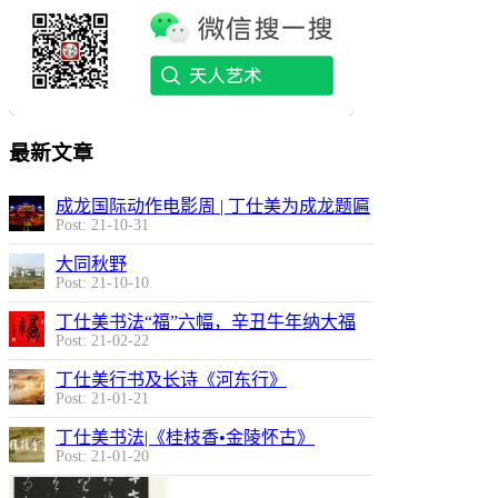
最新文章
成龙国际动作电影周 | 丁仕美为成龙题匾
Post: 21-10-31
大同秋野
Post: 21-10-10
丁仕美书法“福”六幅，辛丑牛年纳大福
Post: 21-02-22
丁仕美行书及长诗《河东行》
Post: 21-01-21
丁仕美书法|《桂枝香•金陵怀古》
Post: 21-01-20
天使乎，白狼乎？