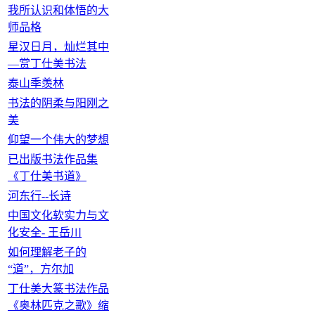
我所认识和体悟的大
师品格
星汉日月，灿烂其中
—赏丁仕美书法
泰山季羡林
书法的阴柔与阳刚之
美
仰望一个伟大的梦想
已出版书法作品集
《丁仕美书道》
河东行--长诗
中国文化软实力与文
化安全- 王岳川
如何理解老子的
“道”，方尔加
丁仕美大篆书法作品
《奥林匹克之歌》缩