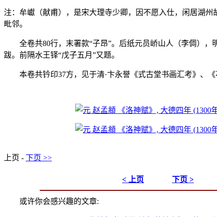
注：牟巘（献甫），是宋大理寺少卿，因不愿入仕，闲居湖州
毗邻。
全卷共80行，末署款“子昂”。后纸元员峤山人（李倜），
跋。前隔水王铎“戊子五月”又题。
本卷共钤印37方，见于清·卞永誉《式古堂书画汇考》、
上页 -
下页 >>
< 上页
下页 >
或许你会感兴趣的文章: