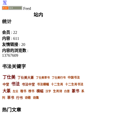
写
Feed
站内
统计
会员
: 22
内容
: 611
友情链接
: 20
内容的浏览数
:
13767609
书法关键字
丁仕美
丁仕美大篆
中国书法
丁仕美草书
丁仕美行书
书法
中堂
书法中堂
书法横幅
十二生肖
十二生肖书法
大篆
篆书
横幅
楷书
榜书
生肖诗
系
左云
汉字
白晋
草书
行书
列
诗歌
诗集
热门文章