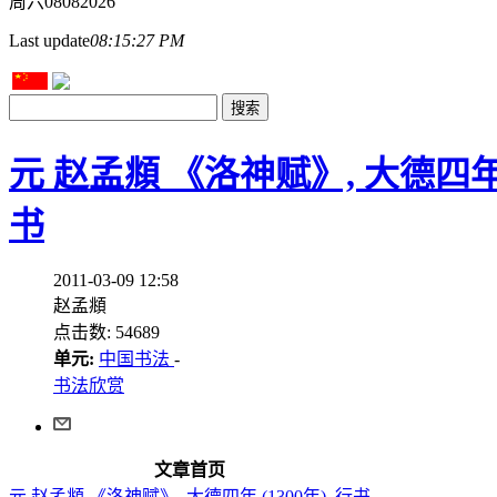
周六
08
08
2026
Last update
08:15:27 PM
元 赵孟頫 《洛神赋》, 大德四年 (
书
2011-03-09 12:58
赵孟頫
点击数: 54689
单元:
中国书法
-
书法欣赏
文章首页
元 赵孟頫 《洛神赋》, 大德四年 (1300年), 行书