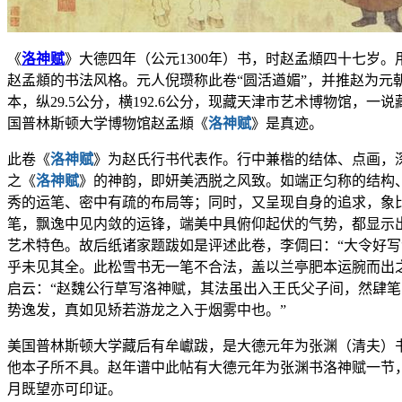
《
洛神赋
》大德四年（公元1300年）书，时赵孟頫四十七岁
赵孟頫的书法风格。元人倪瓒称此卷“圆活遒媚”，并推赵为元
本，纵29.5公分，横192.6公分，现藏天津市艺术博物馆，一
国普林斯顿大学博物馆赵孟頫《
洛神赋
》是真迹。
此卷《
洛神赋
》为赵氏行书代表作。行中兼楷的结体、点画，
之《
洛神赋
》的神韵，即妍美洒脱之风致。如端正匀称的结构
秀的运笔、密中有疏的布局等；同时，又呈现自身的追求，象
笔，飘逸中见内敛的运锋，端美中具俯仰起伏的气势，都显示
艺术特色。故后纸诸家题跋如是评述此卷，李倜曰：“大令好
乎未见其全。此松雪书无一笔不合法，盖以兰亭肥本运腕而出
启云：“赵魏公行草写洛神赋，其法虽出入王氏父子间，然肆
势逸发，真如见矫若游龙之入于烟雾中也。”
美国普林斯顿大学藏后有牟巘跋，是大德元年为张渊（清夫）
他本子所不具。赵年谱中此帖有大德元年为张渊书洛神赋一节
月既望亦可印证。