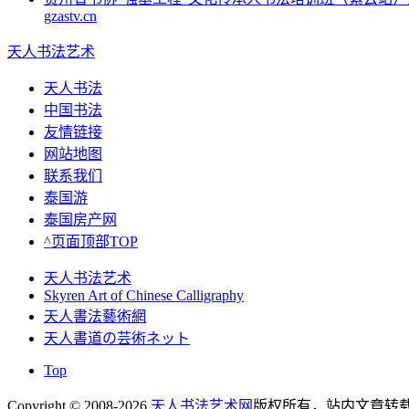
gzastv.cn
天人书法艺术
天人书法
中国书法
友情链接
网站地图
联系我们
泰国游
泰国房产网
^页面顶部TOP
天人书法艺术
Skyren Art of Chinese Calligraphy
天人書法藝術網
天人書道の芸術ネット
Top
Copyright © 2008-2026
天人书法艺术网
版权所有，站内文章转载