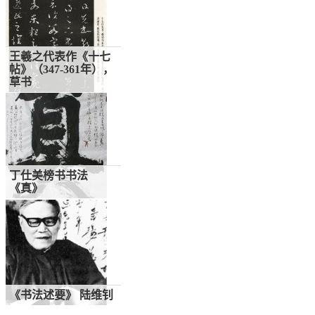
王羲之代表作《十七
帖》（347-361年），
草书
丁仕美榜书书法
《真》
水调歌头 —谒关帝
《书法述要》 陆维钊