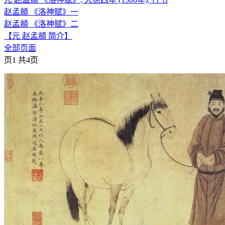
赵孟頫 《洛神赋》一
赵孟頫 《洛神赋》二
【元 赵孟頫 简介】
全部页面
页1 共4页