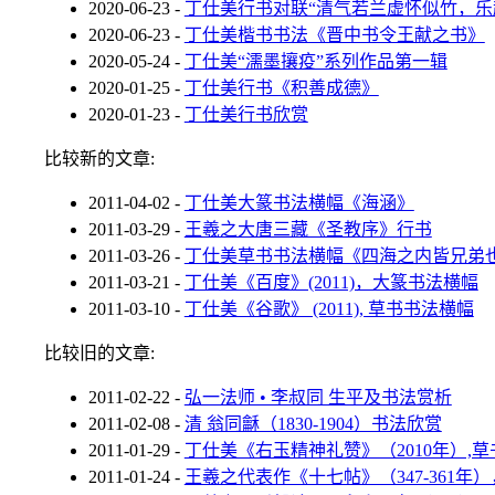
2020-06-23
-
丁仕美行书对联“清气若兰虚怀似竹，乐
2020-06-23
-
丁仕美楷书书法《晋中书令王献之书》
2020-05-24
-
丁仕美“濡墨攘疫”系列作品第一辑
2020-01-25
-
丁仕美行书《积善成德》
2020-01-23
-
丁仕美行书欣赏
比较新的文章:
2011-04-02
-
丁仕美大篆书法横幅《海涵》
2011-03-29
-
王羲之大唐三藏《圣教序》行书
2011-03-26
-
丁仕美草书书法横幅《四海之内皆兄弟
2011-03-21
-
丁仕美《百度》(2011)，大篆书法横幅
2011-03-10
-
丁仕美《谷歌》 (2011), 草书书法横幅
比较旧的文章:
2011-02-22
-
弘一法师 • 李叔同 生平及书法赏析
2011-02-08
-
清 翁同龢（1830-1904）书法欣赏
2011-01-29
-
丁仕美《右玉精神礼赞》（2010年）,
2011-01-24
-
王羲之代表作《十七帖》（347-361年