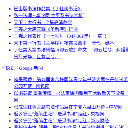
已出版书法作品集《丁仕美书道》
弘一法师 • 李叔同 生平及书法赏析
天下十大行书 - 全集高清欣赏
王羲之大唐三藏《圣教序》行书
王羲之代表作《十七帖》（347-361年），草书
天下第一行书《兰亭序》褚遂良摹本，唐代，纸本
丁仕美大篆书法横幅《卿云歌》释文：“卿云烂兮，纠缦
日月光华，旦复旦兮。”
"书法" - Google 新闻
翰墨飘香！第九届米芾杯国际青少年书法大展在丹徒米芾
公园开赛 - 搜狐网
以书载道 墨香传情—书法家徐国麟用艺术致敬天下父亲 -
网
张成生红色主题书法作品展在宁夏六盘山开幕 - 中华网
返乡农民“落笔生花” “悬浮书法”走红 - 央视网
返乡农民“落笔生花” “悬浮书法”走红 - 新浪财经
贵州省书协“强基工程”文化传承人书法培训班（紫云站）开