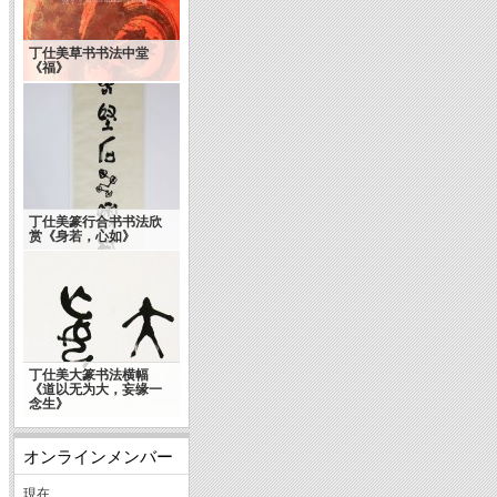
丁仕美草书书法中堂
漫谈中国书法之文化精
《福》
神
丁仕美篆行合书书法欣
赏《身若，心如》
丁仕美大篆书法横幅
《道以无为大，妄缘一
念生》
オンラインメンバー
現在