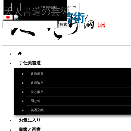
08
06
2026
Last update
08:15:27 PM
天人書道の芸術
天人書道の芸術
丁仕美書道
書道鑑賞
書道論文
詩と散文
問と答
英语文献
お気に入り
書家と画家