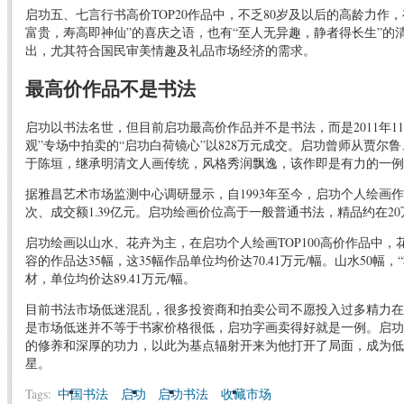
启功五、七言行书高价TOP20作品中，不乏80岁及以后的高龄力作，
富贵，寿高即神仙”的喜庆之语，也有“至人无异趣，静者得长生”的
出，尤其符合国民审美情趣及礼品市场经济的需求。
最高价作品不是书法
启功以书法名世，但目前启功最高价作品并不是书法，而是2011年11
观”专场中拍卖的“启功白荷镜心”以828万元成交。启功曾师从贾尔
于陈垣，继承明清文人画传统，风格秀润飘逸，该作即是有力的一例
据雅昌艺术市场监测中心调研显示，自1993年至今，启功个人绘画作品
次、成交额1.39亿元。启功绘画价位高于一般普通书法，精品约在20
启功绘画以山水、花卉为主，在启功个人绘画TOP100高价作品中，花
容的作品达35幅，这35幅作品单位均价达70.41万元/幅。山水50幅
材，单位均价达89.41万元/幅。
目前书法市场低迷混乱，很多投资商和拍卖公司不愿投入过多精力在
是市场低迷并不等于书家价格很低，启功字画卖得好就是一例。启功
的修养和深厚的功力，以此为基点辐射开来为他打开了局面，成为低
星。
Tags:
中国书法
启功
启功书法
收藏市场