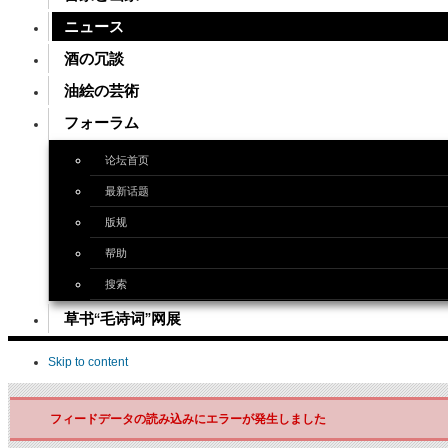
ニュース
酒の冗談
油絵の芸術
フォーラム
论坛首页
最新话题
版规
帮助
搜索
草书“毛诗词”网展
Skip to content
フィードデータの読み込みにエラーが発生しました