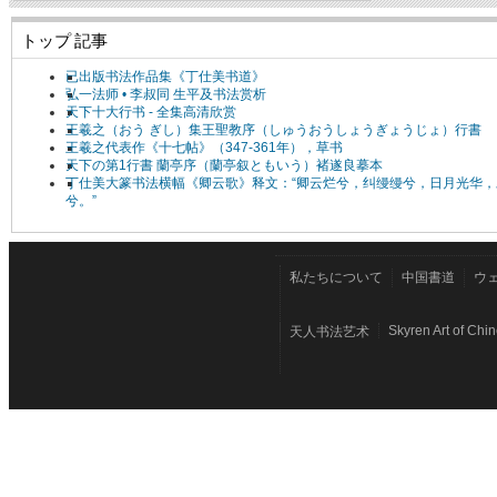
トップ 記事
已出版书法作品集《丁仕美书道》
弘一法师 • 李叔同 生平及书法赏析
天下十大行书 - 全集高清欣赏
王羲之（おう ぎし）集王聖教序（しゅうおうしょうぎょうじょ）行書
王羲之代表作《十七帖》（347-361年），草书
天下の第1行書 蘭亭序（蘭亭叙ともいう）褚遂良摹本
丁仕美大篆书法横幅《卿云歌》释文：“卿云烂兮，纠缦缦兮，日月光华，
兮。”
私たちについて
中国書道
ウ
Skyren Art of Chi
天人书法艺术