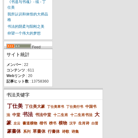
《书道与书魂》- 续 - 丁
仕美
我所认识和体悟的大师品
格
书法的阴柔与阳刚之美
仰望一个伟大的梦想
Feed
サイト統計
メンバー
: 22
コンテンツ
: 611
Webリンク
: 20
記事ヒット数
: 13758360
书法关键字
丁仕美
丁仕美大篆
中国书
丁仕美草书
丁仕美行书
书法
大
中堂
书法中堂
法
十二生肖
十二生肖书法
篆
横物
書道横物
楷书
榜书
生肖诗
左云
汉字
白晋
篆書体
草書体
行書体
系列
诗歌
诗集