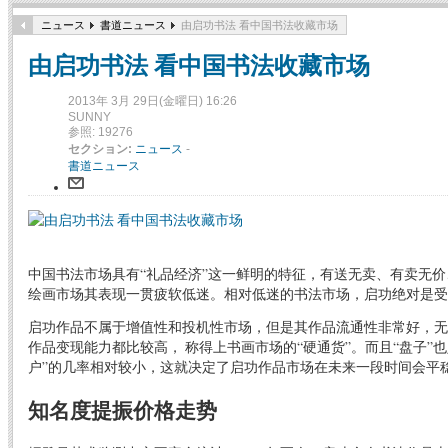
ニュース
書道ニュース
由启功书法 看中国书法收藏市场
由启功书法 看中国书法收藏市场
2013年 3月 29日(金曜日) 16:26
SUNNY
参照: 19276
セクション:
ニュース
-
書道ニュース
中国书法市场具有“礼品经济”这一鲜明的特征，有送无卖、有卖无
绘画市场其表现一贯疲软低迷。相对低迷的书法市场，启功绝对是受
启功作品不属于增值性和投机性市场，但是其作品流通性非常好，无
作品变现能力都比较高， 称得上书画市场的“硬通货”。而且“盘子”
户”的几率相对较小，这就决定了启功作品市场在未来一段时间会平
知名度提振价格走势