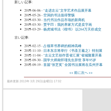
新しい記事:
2013-06-06
-
“走进左云”文学艺术作品展开幕
2013-05-26
-
空洞的书法值得警惕
2013-03-30
-
当代书法作品市场的新商机
2013-03-30
-
贾平凹：我的养家方式是卖字画
2013-03-29
-
杨虎城书法《楷书》 以264万天价成交
古い記事:
2013-02-15
-
占领草书界碑的精神高峰
2012-11-10
-
日本东京将举行《书圣王羲之》特别展
2012-11-04
-
“左云文艺创作晋省汇展”省城隆重开幕
2012-09-30
-
国学大师南怀瑾先生辞世 享年95岁
2012-09-19
-
首届“张芝奖” 全国书法展将在瓜州开幕
<< 前に
次へ >>
最終更新 2013年 3月 29日(金曜日) 17:02