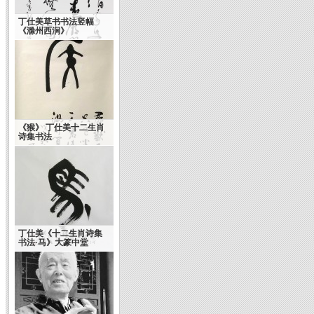
丁仕美草书书法竖幅
《滁州西涧》
《猴》 丁仕美十二生肖
诗集书法
丁仕美《十二生肖诗集
书法·马》大篆中堂