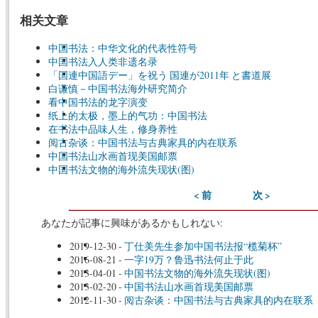
相关文章
中国书法：中华文化的代表性符号
中国书法入人类非遗名录
「国連中国語デー」を祝う 国連が2011年 と書道展
白谦慎－中国书法海外研究简介
看中国书法的龙字演变
纸上的太极，墨上的气功：中国书法
在书法中品味人生，修身养性
阅古杂谈：中国书法与古典家具的内在联系
中国书法山水画首现美国邮票
中国书法文物的海外流失现状(图)
< 前
次 >
あなたが記事に興味があるかもしれない:
2019-12-30
-
丁仕美先生参加中国书法报“榄菊杯”
2016-08-21
-
一字19万？鲁迅书法何止于此
2013-04-01
-
中国书法文物的海外流失现状(图)
2013-02-20
-
中国书法山水画首现美国邮票
2012-11-30
-
阅古杂谈：中国书法与古典家具的内在联系