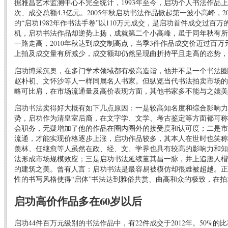
据雅昌艺术监测中心不完全统计，1993年至今，启功个人书法作品上拍3
次、成交总额4.3亿元。2005年秋启功书法作品掀起第一波小高峰，20
的“启功1982年作书法手卷”以110万元成交，是启功首件成交过百万
机，启功书法作品却逆势上扬，成就第二个小高峰，虽于同年秋有所
一路走高，2010年秋达到成交制高点，当季3件作品成交价迈过百万元
上拍及成交量有所减少，成交额却仍然呈现曲折持平且走高的态势，
启功博采沉奥，在多门学术领域都有极高造诣，他并不是一个书法圈
赵朴初、文怀沙等人一样同属名人书家。但纵览当代书法拍卖市场的
略可比肩，在市场流通量及高价表现方面，其他书家多不能与之媲美
启功书法卖得好大概有如下几点原因：一是较高知名度和综合影响力
势，启功作为清皇室后裔，在文字学、文学、考古鉴定等方面都可称
会职务，无疑增加了他的作品在圈内圈外的接受度和认可度；二是市
流通，才能实现价格逐步上涨，启功作品较多，其本人在世时也笑称
羡林、任继愈等人虽然在政、经、文、学界也具有较高的影响力和知
法形成市场规模效应；三是启功书法延续董其昌一脉，并上追唐人楷
的建筑之美。曾有人言：启功书法是最容易被模仿却很难被超越。正
性的书写风格使得“启体”书法达到雅俗共赏、曲高和众的极致，在
启功高价作品多在60岁以后
启功44件百万元级别的书法作品中，有22件成交于2012年。50%