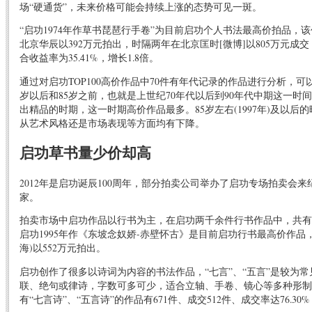
场“硬通货”，未来价格可能会持续上涨的态势可见一斑。
“启功1974年作草书琵琶行手卷”为目前启功个人书法最高价拍品，该作品
北京华辰以392万元拍出，时隔两年在北京匡时[微博]以805万元成
合收益率为35.41%，增长1.8倍。
通过对启功TOP100高价作品中70件有年代记录的作品进行分析，可
岁以后和85岁之前，也就是上世纪70年代以后到90年代中期这一时间
出精品的时期，这一时期高价作品最多。85岁左右(1997年)及以后
从艺术风格还是市场表现等方面均有下降。
启功草书量少价却高
2012年是启功诞辰100周年，部分拍卖公司举办了启功专场拍卖会来
家。
拍卖市场中启功作品以行书为主，在启功两千余件行书作品中，共有
启功1995年作《东坡念奴娇-赤壁怀古》是目前启功行书最高价作品，2
海)以552万元拍出。
启功创作了很多以诗词为内容的书法作品，“七言”、“五言”是较为
联、绝句或律诗，字数可多可少，适合立轴、手卷、镜心等多种形制
有“七言诗”、“五言诗”的作品有671件、成交512件、成交率达76.30