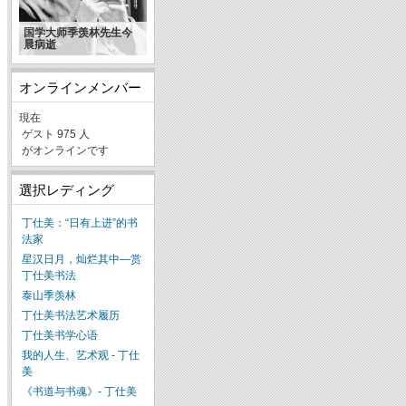
国学大师季羡林先生今
晨病逝
オンラインメンバー
現在
ゲスト 975 人
がオンラインです
選択レディング
丁仕美：“日有上进”的书
法家
星汉日月，灿烂其中—赏
丁仕美书法
泰山季羡林
丁仕美书法艺术履历
丁仕美书学心语
我的人生、艺术观 - 丁仕
美
《书道与书魂》- 丁仕美