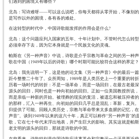
们遇到的困境又有哪些？
北岛：写诗难呀——可以这么说吧，你每天都得从零开始，不像别的
是写作以外的困境，各有各的难处。
在这转型的时代中，中国诗歌能发挥的作用会是什么?
北岛：这个问题应列入国家的五年、十年计划中。不管时代怎么转型
必须幸存下去，因为它本身就是一个民族文化的灵魂。
帕斯在《另一种声音》中说，诗歌是介乎宗教与革命之间的另一种声
歌在中国（1949年以后的诗歌）哪个时期可能比较符合这样的界定
北岛：我先说明一下，这是他的论文集《另一种声音》中的最后一篇，写
距今整整二十年了。众所周知，1989年是人类历史上一个重要的转
历着一场时代的转折：不是一场革命，而是一场回归，在最古老最深
源头的回归，同时也是一种向初始的回归。正如一位美国教授所说，
而是亲临一种新的开始。被埋葬的现实的复活，被遗忘和被压抑者的
的那样，汇入一种再生、向初始的回归几乎总是混乱：革新，复兴。
归提供了可能。回顾人类历史，宗教与革命带来太多血腥的记忆，在
声音”。谈到1949年以来的这六十年，真正可以称作“另一种声音”
歌，它在七十年代末浮出地表，并产生巨大的影响。其实这就是帕斯
老文明的源头的回归，那就是诗歌的中国。
在您看来，诗歌特别是中国诗歌应该离革命和宗教远一点还是更近些