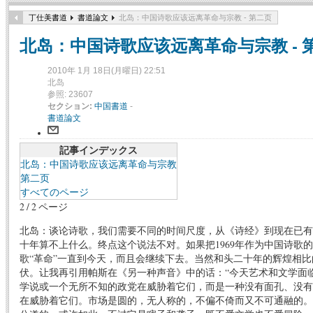
丁仕美書道
書道論文
北岛：中国诗歌应该远离革命与宗教 - 第二页
北岛：中国诗歌应该远离革命与宗教 - 
2010年 1月 18日(月曜日) 22:51
北岛
参照: 23607
セクション:
中国書道
-
書道論文
記事インデックス
北岛：中国诗歌应该远离革命与宗教
第二页
すべてのページ
2 / 2 ページ
北岛：谈论诗歌，我们需要不同的时间尺度，从《诗经》到现在已有
十年算不上什么。终点这个说法不对。如果把1969年作为中国诗歌
歌“革命”一直到今天，而且会继续下去。当然和头二十年的辉煌相
伏。让我再引用帕斯在《另一种声音》中的话：“今天艺术和文学面
学说或一个无所不知的政党在威胁着它们，而是一种没有面孔、没有
在威胁着它们。市场是圆的，无人称的，不偏不倚而又不可通融的。