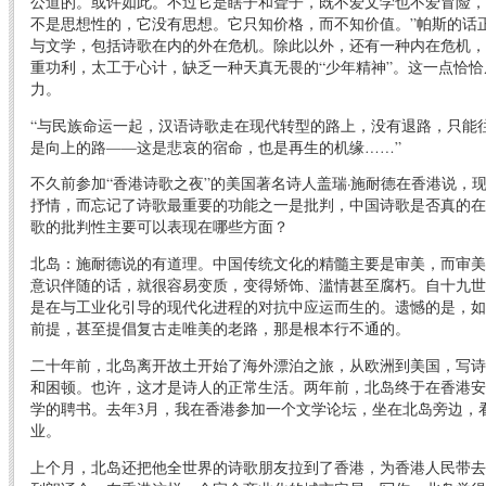
公道的。或许如此。不过它是瞎子和聋子，既不爱文学也不爱冒险，
不是思想性的，它没有思想。它只知价格，而不知价值。”帕斯的话
与文学，包括诗歌在内的外在危机。除此以外，还有一种内在危机，
重功利，太工于心计，缺乏一种天真无畏的“少年精神”。这一点恰
力。
“与民族命运一起，汉语诗歌走在现代转型的路上，没有退路，只能
是向上的路——这是悲哀的宿命，也是再生的机缘……”
不久前参加“香港诗歌之夜”的美国著名诗人盖瑞·施耐德在香港说，
抒情，而忘记了诗歌最重要的功能之一是批判，中国诗歌是否真的在
歌的批判性主要可以表现在哪些方面？
北岛：施耐德说的有道理。中国传统文化的精髓主要是审美，而审美
意识伴随的话，就很容易变质，变得矫饰、滥情甚至腐朽。自十九世
是在与工业化引导的现代化进程的对抗中应运而生的。遗憾的是，如
前提，甚至提倡复古走唯美的老路，那是根本行不通的。
二十年前，北岛离开故土开始了海外漂泊之旅，从欧洲到美国，写诗
和困顿。也许，这才是诗人的正常生活。两年前，北岛终于在香港安
学的聘书。去年3月，我在香港参加一个文学论坛，坐在北岛旁边，
业。
上个月，北岛还把他全世界的诗歌朋友拉到了香港，为香港人民带去