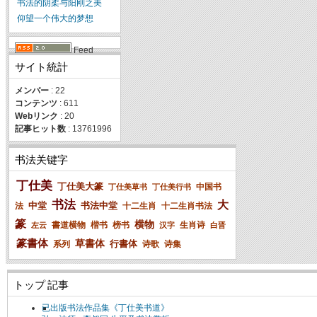
书法的阴柔与阳刚之美
仰望一个伟大的梦想
Feed
サイト統計
メンバー
: 22
コンテンツ
: 611
Webリンク
: 20
記事ヒット数
: 13761996
书法关键字
丁仕美
丁仕美大篆
中国书
丁仕美草书
丁仕美行书
书法
大
中堂
书法中堂
法
十二生肖
十二生肖书法
篆
横物
書道横物
楷书
榜书
生肖诗
左云
汉字
白晋
篆書体
草書体
行書体
系列
诗歌
诗集
トップ 記事
已出版书法作品集《丁仕美书道》