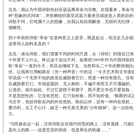
北岛：我认为中国诗歌恰好应该远离革命与宗教。在我看来，革命与
种“想象的共同体”，并依赖组织甚至武装力量来完成改造人类的目的
诗歌不同，它纯属个人的想象，自我认知自我解放，无组织无纪律，
侵略性。
四十年前的诗歌“革命”在某种意义上是否，既是起点，但没走几步
这辈诗人始料未及的？
北岛：谈论诗歌，我们需要不同的时间尺度，从《诗经》到现在已有
十年算不上什么。终点这个说法不对。如果把1969年作为中国诗歌
歌“革命”一直到今天，而且会继续下去。当然和头二十年的辉煌相
伏。让我再引用帕斯在《另一种声音》中的话：“今天艺术和文学面
学说或一个无所不知的政党在威胁着它们，而是一种没有面孔、没有
在威胁着它们。市场是圆的，无人称的，不偏不倚而又不可通融的。
公道的。或许如此。不过它是瞎子和聋子，既不爱文学也不爱冒险，
不是思想性的，它没有思想。它只知价格，而不知价值。”帕斯的话
与文学，包括诗歌在内的外在危机。除此以外，还有一种内在危机，
重功利，太工于心计，缺乏一种天真无畏的“少年精神”。这一点恰
力。
“与民族命运一起，汉语诗歌走在现代转型的路上，没有退路，只能
是向上的路——这是悲哀的宿命，也是再生的机缘……”