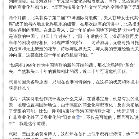
列朗诵会。在香港这样一个完全商业化的城市定居、写作，北岛觉得
度的商业化与都市化，“反而为拓展文化与文学艺术的空间提供了无
两个月前，北岛获得了第二届“中坤国际诗歌奖”，夫人甘琦女士代其
席”成了他与内地文化界联系的纽带。在那次缺席的演讲中，北岛指
现在遇到的困境。在北岛看来，四十年前的中国地下诗歌是“对中华
是诗歌的中国”。但四十年过去了，“四十年后的今天，汉语诗歌再
当年的困境刚好相反，出现严重的脱节——词若游魂，无物可指可托
的泡沫和无土繁殖的花草。诗歌与世界无关，与人类的苦难经验无关
神向度。这甚至比四十年前的危机更可怕。”
“如果把1969年作为中国诗歌的新的开端的话，那么这场诗歌‘革命
去。当然和头二十年的辉煌相比的话，近二十年可谓危机四伏。”
您目前因为各种原因，只能在香港写诗创作，在这样的状态和环境中
获是什么？
北岛：其实诗歌创作跟环境没什么关系。在香港定居，倒是有别的意
景、地理位置与国际地位，由于高度的商业化与都市化，反而为拓展
了无限的可能。比如，刚刚结束的“香港国际诗歌之夜”，就是证明
广非商业化甚至反商业化的“阳春白
雪
”，不仅是可能的，而且可以说
生”，就是这个道理。
您那一辈出来的著名诗人，这些年在创作上似乎都有些停滞，他们有