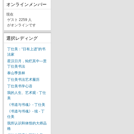
オンラインメンバー
現在
ゲスト 2259 人
がオンラインです
選択レディング
丁仕美：“日有上进”的书
法家
星汉日月，灿烂其中—赏
丁仕美书法
泰山季羡林
丁仕美书法艺术履历
丁仕美书学心语
我的人生、艺术观 - 丁仕
美
《书道与书魂》- 丁仕美
《书道与书魂》- 续 - 丁
仕美
我所认识和体悟的大师品
格