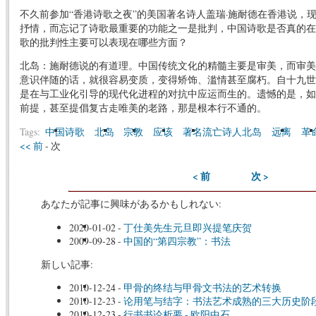
不久前参加“香港诗歌之夜”的美国著名诗人盖瑞·施耐德在香港说，
抒情，而忘记了诗歌最重要的功能之一是批判，中国诗歌是否真的在
歌的批判性主要可以表现在哪些方面？
北岛：施耐德说的有道理。中国传统文化的精髓主要是审美，而审美
意识伴随的话，就很容易变质，变得矫饰、滥情甚至腐朽。自十九世
是在与工业化引导的现代化进程的对抗中应运而生的。遗憾的是，如
前提，甚至提倡复古走唯美的老路，那是根本行不通的。
Tags:
中国诗歌
北岛
宗教
应该
著名流亡诗人北岛
远离
革
<< 前
- 次
< 前
次 >
あなたが記事に興味があるかもしれない:
2020-01-02
-
丁仕美先生元旦即兴提笔庆贺
2009-09-28
-
中国的“第四宗教”：书法
新しい記事:
2010-12-24
-
甲骨的终结与甲骨文书法的艺术转换
2010-12-23
-
论用笔与结字：书法艺术成熟的三大历史阶
2010-12-23
-
行书书论析要 - 欧阳中石