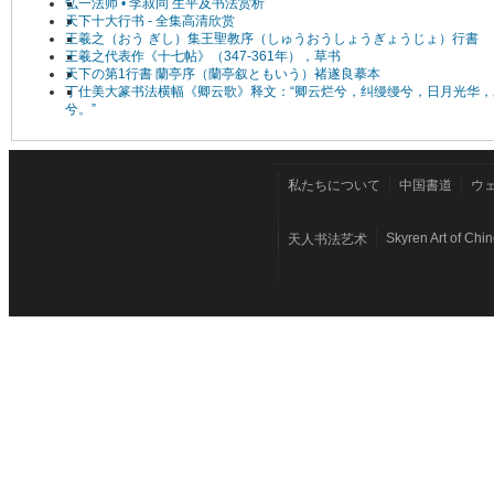
弘一法师 • 李叔同 生平及书法赏析
天下十大行书 - 全集高清欣赏
王羲之（おう ぎし）集王聖教序（しゅうおうしょうぎょうじょ）行書
王羲之代表作《十七帖》（347-361年），草书
天下の第1行書 蘭亭序（蘭亭叙ともいう）褚遂良摹本
丁仕美大篆书法横幅《卿云歌》释文：“卿云烂兮，纠缦缦兮，日月光华，
兮。”
私たちについて
中国書道
ウ
Skyren Art of Chi
天人书法艺术