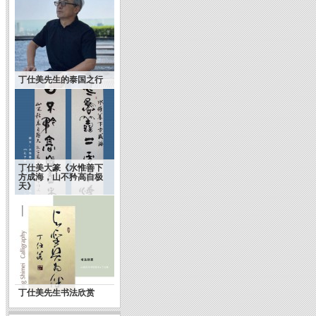
丁仕美先生的泰国之行
丁仕美大篆《水惟善下
方成海，山不矜高自极
天》
丁仕美先生书法欣赏