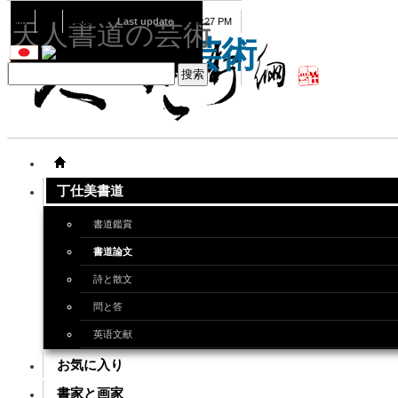
08
07
2026
Last update
08:15:27 PM
天人書道の芸術
天人書道の芸術
丁仕美書道
書道鑑賞
書道論文
詩と散文
問と答
英语文献
お気に入り
書家と画家