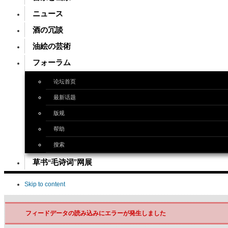
ニュース
酒の冗談
油絵の芸術
フォーラム
论坛首页
最新话题
版规
帮助
搜索
草书“毛诗词”网展
Skip to content
フィードデータの読み込みにエラーが発生しました