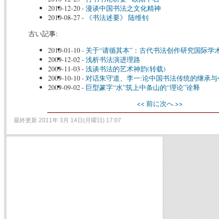
2010-12-20
-
漫谈中国书法之文化精神
2010-08-27
-
《书法述要》 陆维钊
古い記事:
2010-01-10
-
关于“请循其本”：古代书法创作研究国际学
2009-12-02
-
浅析书法演进理路
2009-11-03
-
浅谈书法的艺术神韵(转载)
2009-10-10
-
对话朱守道、李一:论中国书法传统的继承与
2009-09-02
-
巨型篆字“水”筑上中条山的“理论”诠释
<< 前に
次へ >>
最終更新 2011年 3月 14日(月曜日) 17:07