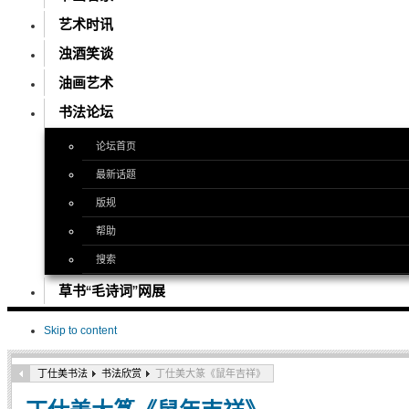
艺术时讯
浊酒笑谈
油画艺术
书法论坛
论坛首页
最新话题
版规
帮助
搜索
草书“毛诗词”网展
Skip to content
丁仕美书法
书法欣赏
丁仕美大篆《鼠年吉祥》