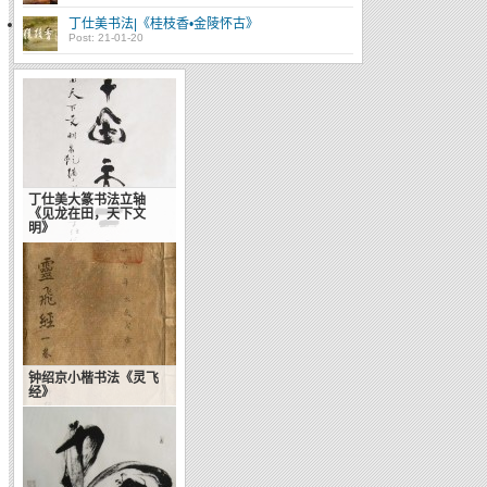
丁仕美书法|《桂枝香•金陵怀古》
Post: 21-01-20
丁仕美大篆书法立轴
《见龙在田，天下文
明》
钟绍京小楷书法《灵飞
经》