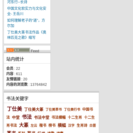
河东行--长诗
中国文化软实力与文化安
全- 王岳川
如何理解老子的“道”，方
尔加
丁仕美大篆书法作品《奥
林匹克之歌》缩写
Feed
站内统计
会员
: 22
内容
: 611
友情链接
: 20
内容的浏览数
: 13764842
书法关键字
丁仕美
丁仕美大篆
中国书
丁仕美草书
丁仕美行书
书法
中堂
书法中堂
法
书法横幅
十二生肖
十二生
大篆
横幅
肖书法
楷书
榜书
生肖诗
左云
汉字
白晋