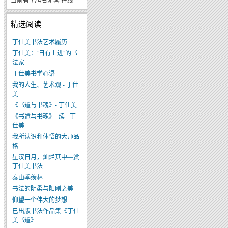
当前有 774名游客 在线
精选阅读
丁仕美书法艺术履历
丁仕美：“日有上进”的书
法家
丁仕美书学心语
我的人生、艺术观 - 丁仕
美
《书道与书魂》- 丁仕美
《书道与书魂》- 续 - 丁
仕美
我所认识和体悟的大师品
格
星汉日月，灿烂其中—赏
丁仕美书法
泰山季羡林
书法的阴柔与阳刚之美
仰望一个伟大的梦想
已出版书法作品集《丁仕
美书道》