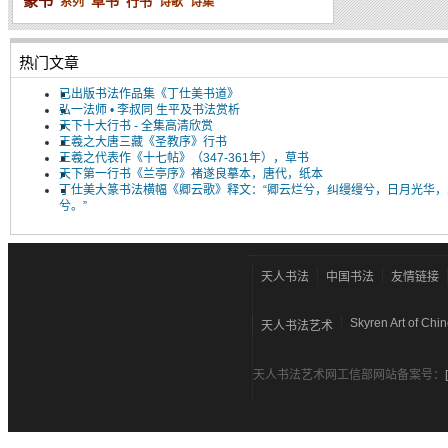
篆书
草书
行书
系列
诗歌
诗集
热门文章
已出版书法作品集《丁仕美书道》
弘一法师 • 李叔同 生平及书法赏析
天下十大行书 - 全集高清欣赏
王羲之大唐三藏《圣教序》行书
王羲之代表作《十七帖》（347-361年），草书
天下第一行书《兰亭序》褚遂良摹本，唐代，纸本
丁仕美大篆书法横幅《卿云歌》释文：“卿云烂兮，纠缦缦兮，日月光华，
兮。”
天人书法
中国书法
友情链接
Skyren Art of Chi
天人书法艺术
天人书法艺术网工信部网站备案号：