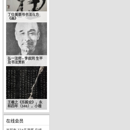
丁仕美草书书法斗方
《画》
弘一法师 • 李叔同 生平
及书法赏析
王羲之《乐毅论》，永
和四年（348），小楷
在线会员