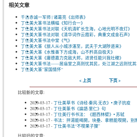
相关文章
千古赤诚一军师 | 诸葛亮《出师表》
丁仕美大篆书法横幅《知行合一》
丁仕美大篆书法对联《天机清旷长生海，心地光明不夜灯》
丁仕美大篆书法对联《清华词作云霞彩，典重文成金石声》
丁仕美大篆书法中堂《气》
丁仕美大篆《旅人从小城涉瀗至，武夫于大湖陟道来》
丁仕美大篆《水惟善下方成海，山不矜高自极天》
丁仕美大篆《庸德嘉力克敌大邦，进贤任能兴我社稷》
丁仕美大篆书法——居庙堂之高则忧其民，处江湖之远则忧其
丁仕美大篆”家国情怀“
< 上页
下页 >
比较新的文章:
2020-03-17
-
丁仕美草书《诗经·秦风·无衣》• 庚子抗疫
2020-03-17
-
丁仕美篆书《論語·里仁》句
2020-03-17
-
丁仕美行书书法：《题西林壁》• 苏轼
2020-03-17
-
书法：拌湯能喝開，块壘、拿糕能喫開，别
2020-03-17
-
丁仕美书法“不喫果子狸”
比较旧的文章: